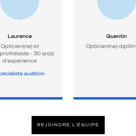
Laurence
Quentin
Opticien(ne) et
Opticien(ne) diplô
prothésiste - 30 an(s)
d’expérience
écialiste audition
REJOINDRE L’ÉQUIPE