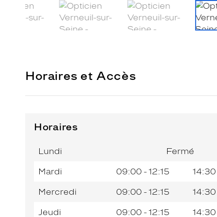
Horaires et Accès
Horaires
Horaires
Horaires
Jour de
Jour de
Horaires
Horaires
de
de
la
la
du
du
l’après-
l’après-
Lundi
Fermé
semaine
semaine
matin
matin
midi
midi
Mardi
09:00 - 12:15
14:30
Mercredi
09:00 - 12:15
14:30
Jeudi
09:00 - 12:15
14:30