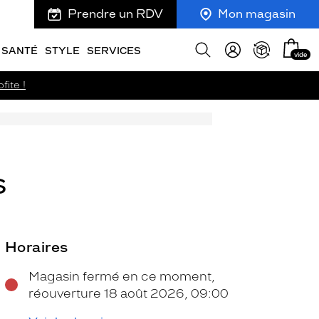
Prendre un RDV
Mon magasin
Mon
Afficher
SANTÉ
STYLE
SERVICES
vide
panie
la
recherche
fite !
S
Horaires
Magasin fermé en ce moment,
réouverture 18 août 2026, 09:00