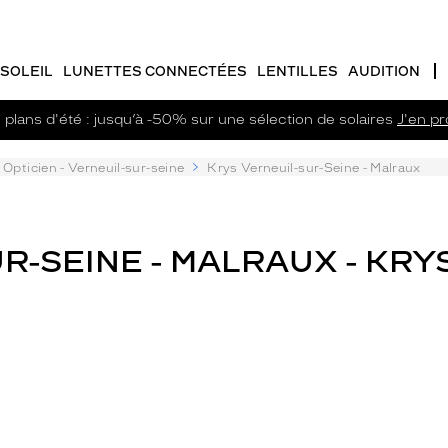
SOLEIL
LUNETTES CONNECTÉES
LENTILLES
AUDITION
plans d'été : jusqu’à -50% sur une sélection de solaires
J'en pro
Opticien - Verneuil-sur-seine
Krys Verneuil-sur-Seine - Malraux
R-SEINE - MALRAUX - KRY