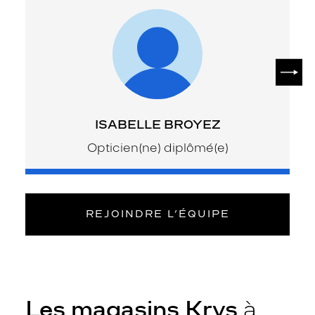
SUIV
ISABELLE BROYEZ
Opticien(ne) diplômé(e)
REJOINDRE L’ÉQUIPE
Les magasins Krys
à