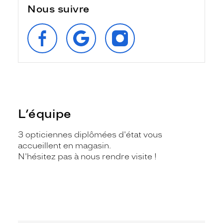
Nous suivre
SUIVEZ‑NOUS
RETROUVEZ‑NOUS
SUIVEZ‑NOUS
SUR
SUR
SUR
FACEBOOK
GOOGLE
INSTAGRAM
L’équipe
3 opticiennes diplômées d'état vous
accueillent en magasin.
N'hésitez pas à nous rendre visite !