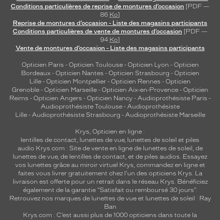
Conditions particulières de reprise de montures d’occasion
[PDF —
86
Ko
]
Reprise de montures d’occasion - Liste des magasins participants
Conditions particulières de vente de montures d’occasion
[PDF —
94
Ko
]
Vente de montures d’occasion - Liste des magasins participants
Opticien Paris
-
Opticien Toulouse
-
Opticien Lyon
-
Opticien
Bordeaux
-
Opticien Nantes
-
Opticien Strasbourg
-
Opticien
Lille
-
Opticien Montpellier
-
Opticien Rennes
-
Opticien
Grenoble
-
Opticien Marseille
-
Opticien Aix-en-Provence
-
Opticien
Reims
-
Opticien Angers
-
Opticien Nancy
-
Audioprothésiste Paris
-
Audioprothésiste Toulouse
-
Audioprothésiste
Lille
-
Audioprothésiste Strasbourg
-
Audioprothésiste Marseille
Krys, Opticien en ligne :
lentilles de contact
,
lunettes de vue
,
lunettes de soleil
et
piles
audio
Krys.com : Site de vente en ligne de lunettes de soleil, de
lunettes de vue, de
lentilles de contact
, et de piles audios. Essayez
vos lunettes grâce au miroir virtuel Krys, commandez en ligne et
faites vous livrer gratuitement chez l'un des opticiens Krys. La
livraison est offerte pour un retrait dans le réseau Krys. Bénéficiez
également de la garantie "Satisfait ou remboursé 30 jours".
Retrouvez nos marques de lunettes de vue et
lunettes de soleil : Ray
Ban
Krys.com : C’est aussi plus de 1000 opticiens dans toute la