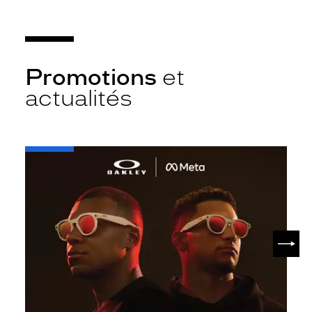
Promotions
et
actualités
-
Oakley
META
SUIV