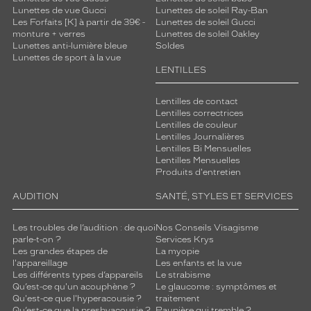
Lunettes de vue Gucci
Lunettes de soleil Ray-Ban
Les Forfaits [K] à partir de 39€ -
Lunettes de soleil Gucci
monture + verres
Lunettes de soleil Oakley
Lunettes anti-lumière bleue
Soldes
Lunettes de sport à la vue
LENTILLES
Lentilles de contact
Lentilles correctrices
Lentilles de couleur
Lentilles Journalières
Lentilles Bi Mensuelles
Lentilles Mensuelles
Produits d'entretien
AUDITION
SANTÉ, STYLES ET SERVICES
Les troubles de l’audition : de quoi
Nos Conseils Visagisme
parle-t-on ?
Services Krys
Les grandes étapes de
La myopie
l'appareillage
Les enfants et la vue
Les différents types d’appareils
Le strabisme
Qu’est-ce qu'un acouphène ?
Le glaucome : symptômes et
Qu'est-ce que l'hyperacousie ?
traitement
Qu’est-ce que la presbyacousie ?
Paupière qui tremble ?