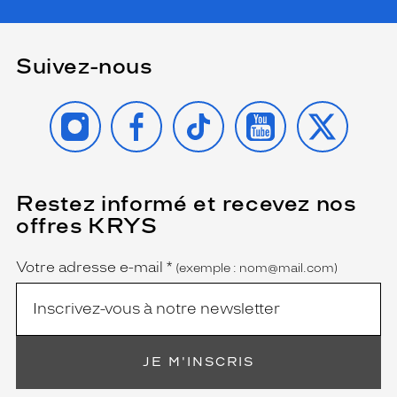
Suivez-nous
INSTAGRAM
FACEBOOK
TIKTOK
YOUTUBE
X
Restez informé et recevez nos
(Ce
champ
offres KRYS
est
Name
obligatoire)
Votre adresse e-mail
*
(exemple : nom@mail.com)
JE M'INSCRIS