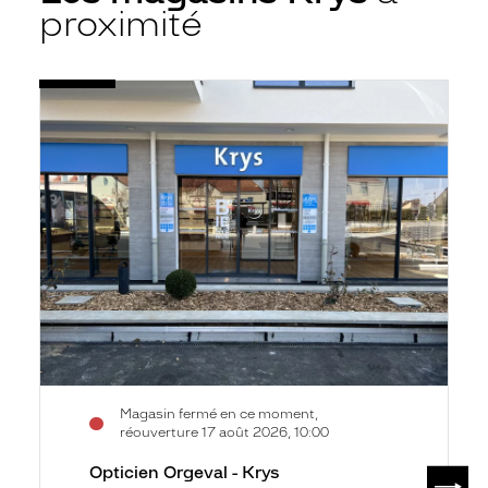
proximité
Voir
Opticien
la
Orgeval
fiche
-
Krys
Magasin fermé en ce moment,
réouverture 17 août 2026, 10:00
Opticien Orgeval - Krys
SUIV