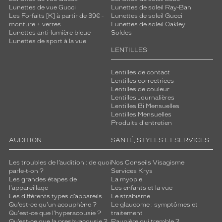
Lunettes de vue Gucci
Lunettes de soleil Ray-Ban
Les Forfaits [K] à partir de 39€ -
Lunettes de soleil Gucci
monture + verres
Lunettes de soleil Oakley
Lunettes anti-lumière bleue
Soldes
Lunettes de sport à la vue
LENTILLES
Lentilles de contact
Lentilles correctrices
Lentilles de couleur
Lentilles Journalières
Lentilles Bi Mensuelles
Lentilles Mensuelles
Produits d'entretien
AUDITION
SANTÉ, STYLES ET SERVICES
Les troubles de l’audition : de quoi
Nos Conseils Visagisme
parle-t-on ?
Services Krys
Les grandes étapes de
La myopie
l'appareillage
Les enfants et la vue
Les différents types d’appareils
Le strabisme
Qu’est-ce qu'un acouphène ?
Le glaucome : symptômes et
Qu'est-ce que l'hyperacousie ?
traitement
Qu’est-ce que la presbyacousie ?
Paupière qui tremble ?