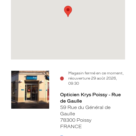
Voir
Magasin fermé en ce moment,
réouverture 29 août 2026,
la
09:30
fiche
Opticien Krys Poissy - Rue
de Gaulle
59 Rue du Général de
Gaulle
78300 Poissy
FRANCE