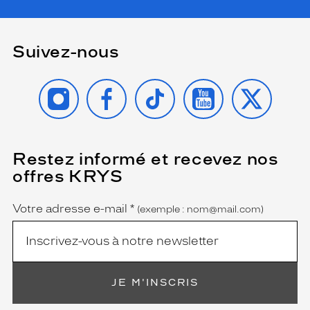
Suivez-nous
INSTAGRAM
FACEBOOK
TIKTOK
YOUTUBE
X
Restez informé et recevez nos
(Ce
champ
offres KRYS
est
Name
obligatoire)
Votre adresse e-mail
*
(exemple : nom@mail.com)
JE M'INSCRIS