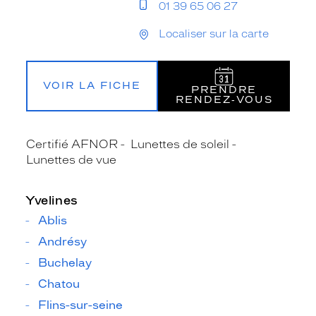
01 39 65 06 27
Localiser sur la carte
VOIR LA FICHE
PRENDRE
RENDEZ‑VOUS
Certifié AFNOR
Lunettes de soleil
Lunettes de vue
Yvelines
Ablis
Andrésy
Buchelay
Chatou
Flins-sur-seine