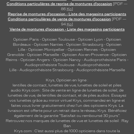
Conditions particulières de reprise de montures d’occasion
[PDF —
86
Ko
]
Reprise de montures d’occasion - Liste des magasins participants
Conditions particulières de vente de montures d’occasion
[PDF —
94
Ko
]
Vente de montures d’occasion - Liste des magasins participants
Opticien Paris
-
Opticien Toulouse
-
Opticien Lyon
-
Opticien
Bordeaux
-
Opticien Nantes
-
Opticien Strasbourg
-
Opticien
Lille
-
Opticien Montpellier
-
Opticien Rennes
-
Opticien
Grenoble
-
Opticien Marseille
-
Opticien Aix-en-Provence
-
Opticien
Reims
-
Opticien Angers
-
Opticien Nancy
-
Audioprothésiste Paris
-
Audioprothésiste Toulouse
-
Audioprothésiste
Lille
-
Audioprothésiste Strasbourg
-
Audioprothésiste Marseille
Krys, Opticien en ligne :
lentilles de contact
,
lunettes de vue
,
lunettes de soleil
et
piles
audio
Krys.com : Site de vente en ligne de lunettes de soleil, de
lunettes de vue, de
lentilles de contact
, et de piles audios. Essayez
vos lunettes grâce au miroir virtuel Krys, commandez en ligne et
faites vous livrer gratuitement chez l'un des opticiens Krys. La
livraison est offerte pour un retrait dans le réseau Krys. Bénéficiez
également de la garantie "Satisfait ou remboursé 30 jours".
Retrouvez nos marques de lunettes de vue et
lunettes de soleil : Ray
Ban
Krys.com : C’est aussi plus de 1000 opticiens dans toute la