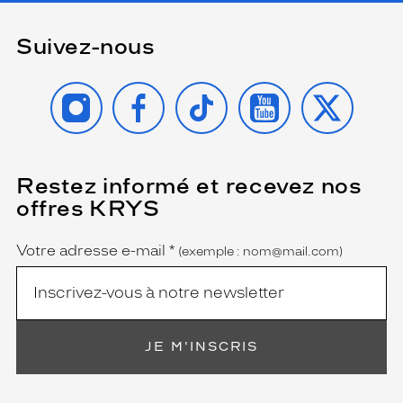
Suivez-nous
INSTAGRAM
FACEBOOK
TIKTOK
YOUTUBE
X
Restez informé et recevez nos
(Ce
champ
offres KRYS
est
Name
obligatoire)
Votre adresse e-mail
*
(exemple : nom@mail.com)
JE M'INSCRIS