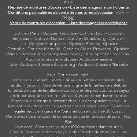
86
Ko
]
Reprise de montures d’occasion - Liste des magasins participants
Conditions particulières de vente de montures d’occasion
[PDF —
94
Ko
]
Vente de montures d’occasion - Liste des magasins participants
Opticien Paris
-
Opticien Toulouse
-
Opticien Lyon
-
Opticien
Bordeaux
-
Opticien Nantes
-
Opticien Strasbourg
-
Opticien
Lille
-
Opticien Montpellier
-
Opticien Rennes
-
Opticien
Grenoble
-
Opticien Marseille
-
Opticien Aix-en-Provence
-
Opticien
Reims
-
Opticien Angers
-
Opticien Nancy
-
Audioprothésiste Paris
-
Audioprothésiste Toulouse
-
Audioprothésiste
Lille
-
Audioprothésiste Strasbourg
-
Audioprothésiste Marseille
Krys, Opticien en ligne :
lentilles de contact
,
lunettes de vue
,
lunettes de soleil
et
piles
audio
Krys.com : Site de vente en ligne de lunettes de soleil, de
lunettes de vue, de
lentilles de contact
, et de piles audios. Essayez
vos lunettes grâce au miroir virtuel Krys, commandez en ligne et
faites vous livrer gratuitement chez l'un des opticiens Krys. La
livraison est offerte pour un retrait dans le réseau Krys. Bénéficiez
également de la garantie "Satisfait ou remboursé 30 jours".
Retrouvez nos marques de lunettes de vue et
lunettes de soleil : Ray
Ban
Krys.com : C’est aussi plus de 1000 opticiens dans toute la
France.
Trouvez l’opticien Krys le plus proche de chez vous
. Les