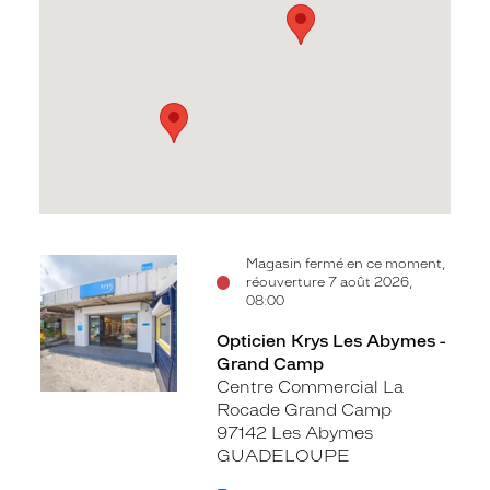
Voir
Voir
Voir
Magasin fermé en ce moment,
réouverture 7 août 2026,
la
la
la
08:00
fiche
fiche
fiche
Opticien Krys Les Abymes -
Grand Camp
Centre Commercial La
Rocade Grand Camp
97142 Les Abymes
GUADELOUPE