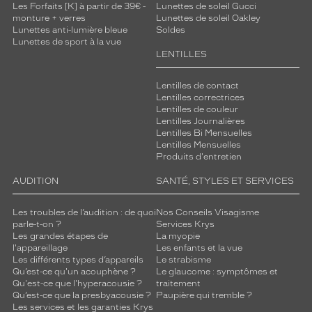
Les Forfaits [K] à partir de 39€ -
Lunettes de soleil Gucci
monture + verres
Lunettes de soleil Oakley
Lunettes anti-lumière bleue
Soldes
Lunettes de sport à la vue
LENTILLES
Lentilles de contact
Lentilles correctrices
Lentilles de couleur
Lentilles Journalières
Lentilles Bi Mensuelles
Lentilles Mensuelles
Produits d'entretien
AUDITION
SANTÉ, STYLES ET SERVICES
Les troubles de l’audition : de quoi
Nos Conseils Visagisme
parle-t-on ?
Services Krys
Les grandes étapes de
La myopie
l'appareillage
Les enfants et la vue
Les différents types d’appareils
Le strabisme
Qu’est-ce qu'un acouphène ?
Le glaucome : symptômes et
Qu'est-ce que l'hyperacousie ?
traitement
Qu’est-ce que la presbyacousie ?
Paupière qui tremble ?
Les services et les garanties Krys