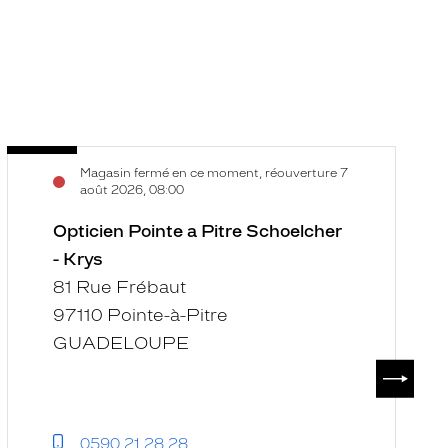
Opticien
O
Voir
V
Magasin fermé en ce moment, réouverture 7
Pointe
L
la
la
août 2026, 08:00
a
G
fiche
f
Pitre
Opticien Pointe a Pitre Schoelcher
-
Schoelcher
B
- Krys
-
d
81 Rue Frébaut
Krys
F
97110 Pointe-à-Pitre
-
GUADELOUPE
K
SUIVAN
0590 21 28 28