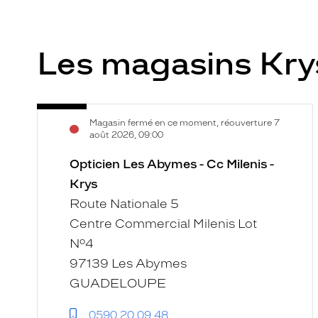
Les magasins Kr
Opticien
Voir
Magasin fermé en ce moment, réouverture 7
Les
la
août 2026, 09:00
Abymes
fiche
-
Opticien Les Abymes - Cc Milenis -
Cc
Krys
Milenis
Route Nationale 5
-
Centre Commercial Milenis Lot
Krys
N°4
97139 Les Abymes
GUADELOUPE
0590 20 09 48