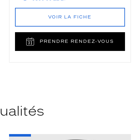
VOIR LA FICHE
PRENDRE RENDEZ‑VOUS
ualités
-