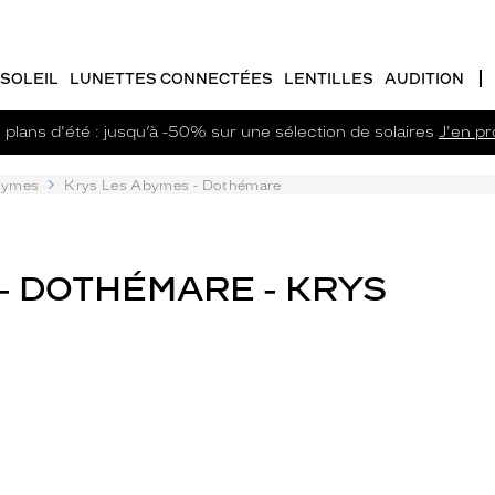
SOLEIL
LUNETTES CONNECTÉES
LENTILLES
AUDITION
plans d'été : jusqu’à -50% sur une sélection de solaires
J'en pro
bymes
Krys Les Abymes - Dothémare
- DOTHÉMARE - KRYS