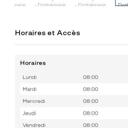
Horaires et Accès
Horaires
Horaires
Jour de
Horaires
de
la
du
l’après-
Lundi
08:00
semaine
matin
midi
Mardi
08:00
Mercredi
08:00
Jeudi
08:00
Vendredi
08:00