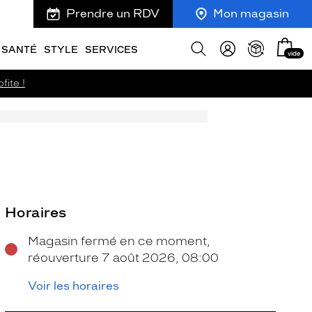
Prendre un RDV
Mon magasin
Mon
Afficher
SANTÉ
STYLE
SERVICES
vide
panie
la
recherche
fite !
Horaires
Magasin fermé en ce moment,
réouverture 7 août 2026, 08:00
Voir les horaires