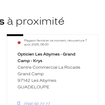
ys
à proximité
Opticien
Voir
Magasin fermé en ce moment, réouverture 7
Les
la
août 2026, 08:00
Abymes
fiche
-
Opticien Les Abymes - Grand
Grand
Camp - Krys
Camp
Centre Commercial La Rocade
-
Grand Camp
Krys
97142 Les Abymes
GUADELOUPE
0590 90 22 27