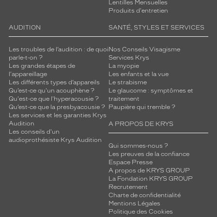
Lentilles Mensuelles
Produits d'entretien
AUDITION
SANTÉ, STYLES ET SERVICES
Les troubles de l’audition : de quoi
Nos Conseils Visagisme
parle-t-on ?
Services Krys
Les grandes étapes de
La myopie
l'appareillage
Les enfants et la vue
Les différents types d’appareils
Le strabisme
Qu’est-ce qu'un acouphène ?
Le glaucome : symptômes et
Qu'est-ce que l'hyperacousie ?
traitement
Qu’est-ce que la presbyacousie ?
Paupière qui tremble ?
Les services et les garanties Krys
Audition
A PROPOS DE KRYS
Les conseils d'un
audioprothésiste Krys Audition
Qui sommes-nous ?
Les preuves de la confiance
Espace Presse
A propos de KRYS GROUP
La Fondation KRYS GROUP
Recrutement
Charte de confidentialité
Mentions Légales
Politique des Cookies