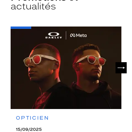
actualités
-
Oakley
META
SUIV
OPTICIEN
15/09/2025