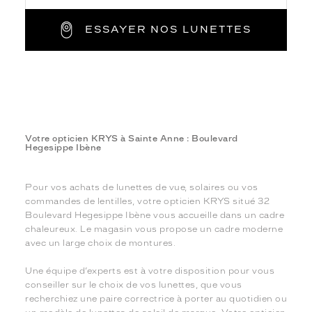
ESSAYER NOS LUNETTES
Votre opticien KRYS à Sainte Anne : Boulevard
Hegesippe Ibène
Pour vos achats de lunettes de vue, solaires ou vos
commandes de lentilles, votre opticien KRYS situé 32
Boulevard Hegesippe Ibène vous accueille dans un cadre
chaleureux. Le magasin vous propose un cadre moderne
avec un large choix de montures.
Une équipe d’experts est à votre disposition pour vous
conseiller sur le choix de vos lunettes, que vous
recherchiez une paire correctrice à porter au quotidien ou