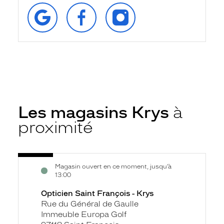
RETROUVEZ‑NOUS
SUIVEZ‑NOUS
SUIVEZ‑NOUS
SUR
SUR
SUR
GOOGLE
FACEBOOK
INSTAGRAM
Les magasins Krys
à
proximité
Voir
Opticien
Magasin ouvert en ce moment, jusqu’à
la
Saint
13:00
fiche
François
Opticien Saint François - Krys
-
Rue du Général de Gaulle
Krys
Immeuble Europa Golf