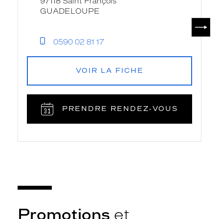
97118 Saint François
GUADELOUPE
SUIV
0590 02 81 17
VOIR LA FICHE
PRENDRE RENDEZ‑VOUS
Promotions
et