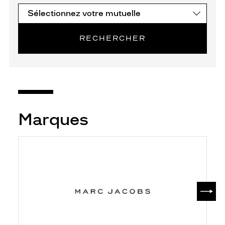
RECHERCHER
Marques
SUIV