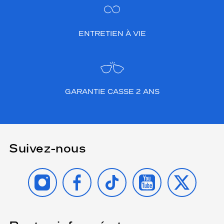
ENTRETIEN À VIE
GARANTIE CASSE 2 ANS
Suivez-nous
INSTAGRAM
FACEBOOK
TIKTOK
YOUTUBE
X
(Ce