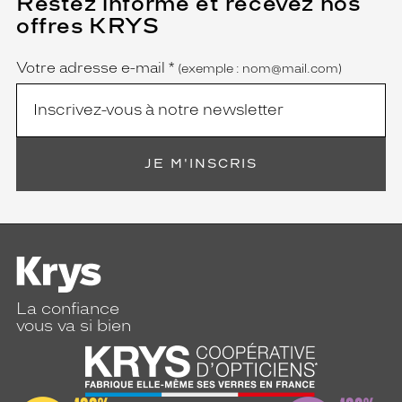
Restez informé et recevez nos
champ
offres KRYS
est
Name
obligatoire)
Votre adresse e-mail
*
(exemple : nom@mail.com)
JE M'INSCRIS
La confiance
vous va si bien