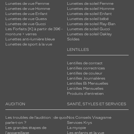
Lunettes de vue Femme
Lunettes de soleil Femme
Lunettes de vue Homme
Lunettes de soleil Homme
Lunettes de vue Enfant
Lunettes de soleil Enfant
Lunettes de vue Guess
Lunettes de soleil bébé
Lunettes de vue Gucci
Lunettes de soleil Ray-Ban
Les Forfaits [K] à partir de 39€ -
Lunettes de soleil Gucci
monture + verres
Lunettes de soleil Oakley
Lunettes anti-lumière bleue
Soldes
Lunettes de sport à la vue
LENTILLES
Lentilles de contact
Lentilles correctrices
Lentilles de couleur
Lentilles Journalières
Lentilles Bi Mensuelles
Lentilles Mensuelles
Produits d'entretien
AUDITION
SANTÉ, STYLES ET SERVICES
Les troubles de l’audition : de quoi
Nos Conseils Visagisme
parle-t-on ?
Services Krys
Les grandes étapes de
La myopie
l'appareillage
Les enfants et la vue