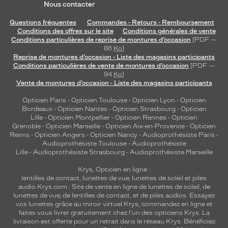
Nous contacter
Questions fréquentes
Commandes - Retours - Remboursement
Conditions des offres sur le site
Conditions générales de vente
Conditions particulières de reprise de montures d’occasion
[PDF —
86
Ko
]
Reprise de montures d’occasion - Liste des magasins participants
Conditions particulières de vente de montures d’occasion
[PDF —
94
Ko
]
Vente de montures d’occasion - Liste des magasins participants
Opticien Paris
-
Opticien Toulouse
-
Opticien Lyon
-
Opticien
Bordeaux
-
Opticien Nantes
-
Opticien Strasbourg
-
Opticien
Lille
-
Opticien Montpellier
-
Opticien Rennes
-
Opticien
Grenoble
-
Opticien Marseille
-
Opticien Aix-en-Provence
-
Opticien
Reims
-
Opticien Angers
-
Opticien Nancy
-
Audioprothésiste Paris
-
Audioprothésiste Toulouse
-
Audioprothésiste
Lille
-
Audioprothésiste Strasbourg
-
Audioprothésiste Marseille
Krys, Opticien en ligne :
lentilles de contact
,
lunettes de vue
,
lunettes de soleil
et
piles
audio
Krys.com : Site de vente en ligne de lunettes de soleil, de
lunettes de vue, de
lentilles de contact
, et de piles audios. Essayez
vos lunettes grâce au miroir virtuel Krys, commandez en ligne et
faites vous livrer gratuitement chez l'un des opticiens Krys. La
livraison est offerte pour un retrait dans le réseau Krys. Bénéficiez