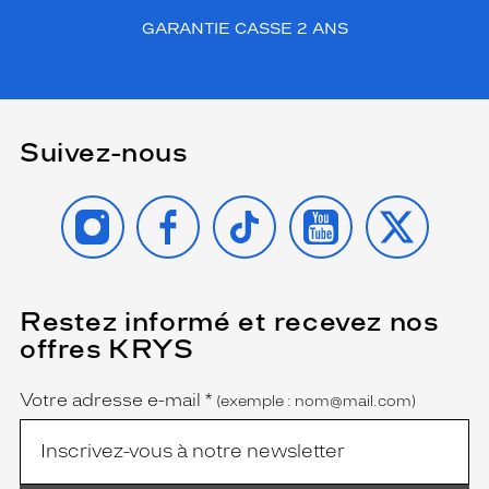
GARANTIE CASSE 2 ANS
Suivez-nous
INSTAGRAM
FACEBOOK
TIKTOK
YOUTUBE
X
Restez informé et recevez nos
(Ce
champ
offres KRYS
est
Name
obligatoire)
Votre adresse e-mail
*
(exemple : nom@mail.com)