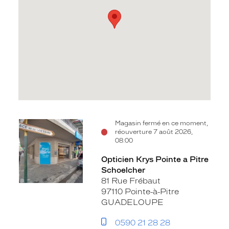
Voir
Magasin fermé en ce moment,
réouverture 7 août 2026,
la
08:00
fiche
Opticien Krys Pointe a Pitre
Schoelcher
81 Rue Frébaut
97110 Pointe-à-Pitre
GUADELOUPE
0590 21 28 28