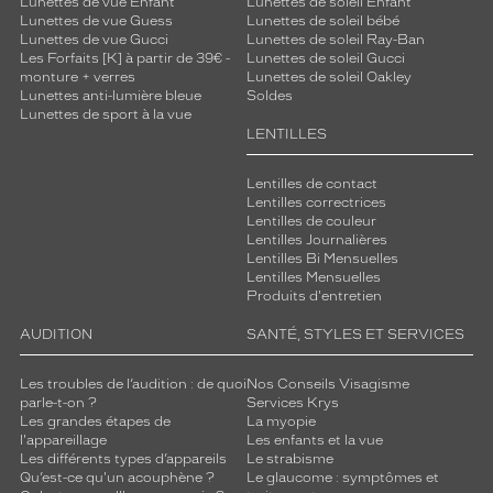
Lunettes de vue Enfant
Lunettes de soleil Enfant
Lunettes de vue Guess
Lunettes de soleil bébé
Lunettes de vue Gucci
Lunettes de soleil Ray-Ban
Les Forfaits [K] à partir de 39€ -
Lunettes de soleil Gucci
monture + verres
Lunettes de soleil Oakley
Lunettes anti-lumière bleue
Soldes
Lunettes de sport à la vue
LENTILLES
Lentilles de contact
Lentilles correctrices
Lentilles de couleur
Lentilles Journalières
Lentilles Bi Mensuelles
Lentilles Mensuelles
Produits d'entretien
AUDITION
SANTÉ, STYLES ET SERVICES
Les troubles de l’audition : de quoi
Nos Conseils Visagisme
parle-t-on ?
Services Krys
Les grandes étapes de
La myopie
l'appareillage
Les enfants et la vue
Les différents types d’appareils
Le strabisme
Qu’est-ce qu'un acouphène ?
Le glaucome : symptômes et