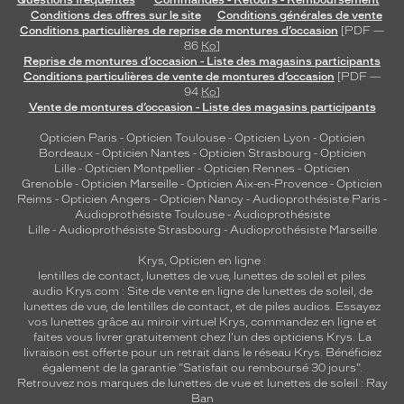
Conditions des offres sur le site
Conditions générales de vente
Conditions particulières de reprise de montures d’occasion
[PDF —
86
Ko
]
Reprise de montures d’occasion - Liste des magasins participants
Conditions particulières de vente de montures d’occasion
[PDF —
94
Ko
]
Vente de montures d’occasion - Liste des magasins participants
Opticien Paris
-
Opticien Toulouse
-
Opticien Lyon
-
Opticien
Bordeaux
-
Opticien Nantes
-
Opticien Strasbourg
-
Opticien
Lille
-
Opticien Montpellier
-
Opticien Rennes
-
Opticien
Grenoble
-
Opticien Marseille
-
Opticien Aix-en-Provence
-
Opticien
Reims
-
Opticien Angers
-
Opticien Nancy
-
Audioprothésiste Paris
-
Audioprothésiste Toulouse
-
Audioprothésiste
Lille
-
Audioprothésiste Strasbourg
-
Audioprothésiste Marseille
Krys, Opticien en ligne :
lentilles de contact
,
lunettes de vue
,
lunettes de soleil
et
piles
audio
Krys.com : Site de vente en ligne de lunettes de soleil, de
lunettes de vue, de
lentilles de contact
, et de piles audios. Essayez
vos lunettes grâce au miroir virtuel Krys, commandez en ligne et
faites vous livrer gratuitement chez l'un des opticiens Krys. La
livraison est offerte pour un retrait dans le réseau Krys. Bénéficiez
également de la garantie "Satisfait ou remboursé 30 jours".
Retrouvez nos marques de lunettes de vue et
lunettes de soleil : Ray
Ban