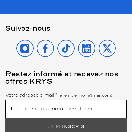
Suivez-nous
INSTAGRAM
FACEBOOK
TIKTOK
YOUTUBE
X
Restez informé et recevez nos
(Ce
champ
offres KRYS
est
Name
obligatoire)
Votre adresse e-mail
*
(exemple : nom@mail.com)
JE M'INSCRIS