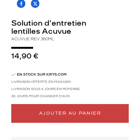
T.PROJECT.KRYS.FRONT.SHARE_FACEBOO
T.PROJECT.KRYS.FRONT.SHARE_TWI
l
e
n
Solution d'entretien
s
lentilles Acuvue
e
s
ACUVUE REV 360ML
t
u
14,90 €
n
e
s
o
EN STOCK SUR KRYS.COM
l
LIVRAISON OFFERTE EN MAGASIN
u
LIVRAISON SOUS 4 JOURS EN MOYENNE
t
30 JOURS POUR CHANGER D'AVIS
i
o
n
AJOUTER AU PANIER
m
u
l
t