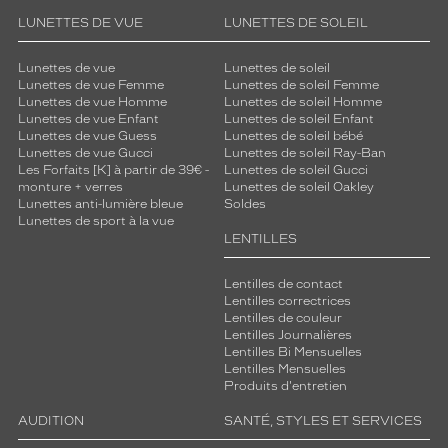
p
LUNETTES DE VUE
LUNETTES DE SOLEIL
é
r
i
Lunettes de vue
Lunettes de soleil
Lunettes de vue Femme
Lunettes de soleil Femme
e
Lunettes de vue Homme
Lunettes de soleil Homme
n
Lunettes de vue Enfant
Lunettes de soleil Enfant
c
Lunettes de vue Guess
Lunettes de soleil bébé
e
Lunettes de vue Gucci
Lunettes de soleil Ray-Ban
d
Les Forfaits [K] à partir de 39€ -
Lunettes de soleil Gucci
monture + verres
Lunettes de soleil Oakley
e
Lunettes anti-lumière bleue
Soldes
p
Lunettes de sport à la vue
o
LENTILLES
r
t
Lentilles de contact
u
Lentilles correctrices
n
Lentilles de couleur
c
Lentilles Journalières
o
Lentilles Bi Mensuelles
n
Lentilles Mensuelles
Produits d'entretien
f
o
AUDITION
SANTÉ, STYLES ET SERVICES
r