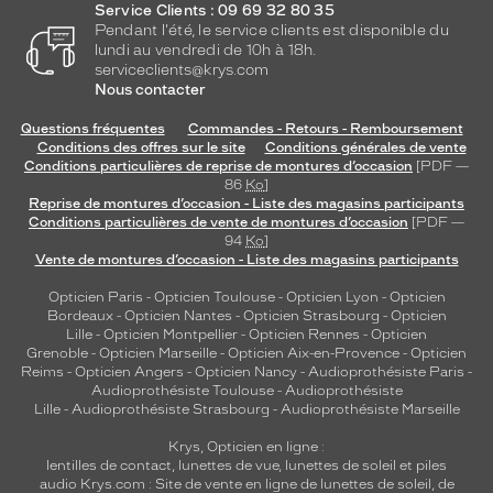
Service Clients : 09 69 32 80 35
s
Pendant l'été, le service clients est disponible du
o
lundi au vendredi de 10h à 18h.
i
serviceclients@krys.com
r
Nous contacter
.
1
Questions fréquentes
Commandes - Retours - Remboursement
f
Conditions des offres sur le site
Conditions générales de vente
Conditions particulières de reprise de montures d’occasion
[PDF —
l
86
Ko
]
a
Reprise de montures d’occasion - Liste des magasins participants
c
Conditions particulières de vente de montures d’occasion
[PDF —
o
94
Ko
]
n
Vente de montures d’occasion - Liste des magasins participants
3
Opticien Paris
-
Opticien Toulouse
-
Opticien Lyon
-
Opticien
6
Bordeaux
-
Opticien Nantes
-
Opticien Strasbourg
-
Opticien
0
Lille
-
Opticien Montpellier
-
Opticien Rennes
-
Opticien
M
Grenoble
-
Opticien Marseille
-
Opticien Aix-en-Provence
-
Opticien
l
Reims
-
Opticien Angers
-
Opticien Nancy
-
Audioprothésiste Paris
-
a
Audioprothésiste Toulouse
-
Audioprothésiste
v
Lille
-
Audioprothésiste Strasbourg
-
Audioprothésiste Marseille
e
Krys, Opticien en ligne :
c
lentilles de contact
,
lunettes de vue
,
lunettes de soleil
et
piles
1
audio
Krys.com : Site de vente en ligne de lunettes de soleil, de