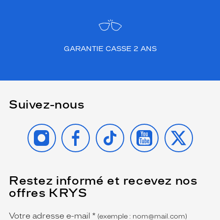
u
p
l
e
s
GARANTIE CASSE 2 ANS
.
L
a
s
o
l
Suivez-nous
u
t
INSTAGRAM
FACEBOOK
TIKTOK
YOUTUBE
X
i
o
n
A
c
Restez informé et recevez nos
(Ce
u
champ
v
offres KRYS
est
Name
u
obligatoire)
e
Votre adresse e-mail
*
(exemple : nom@mail.com)
R