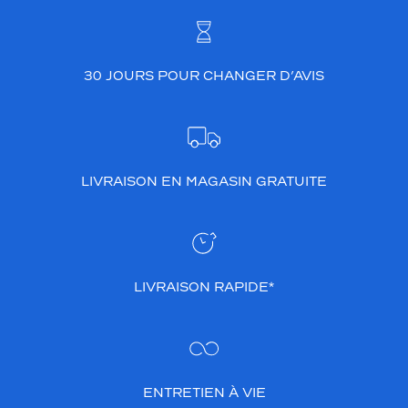
t
r
e
t
30 JOURS POUR CHANGER D’AVIS
e
n
i
r
v
o
LIVRAISON EN MAGASIN GRATUITE
s
l
e
n
t
i
LIVRAISON RAPIDE*
l
l
e
s
s
ENTRETIEN À VIE
o