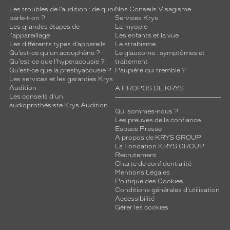
t
Les troubles de l’audition : de quoi
Nos Conseils Visagisme
o
parle-t-on ?
Services Krys
p
Les grandes étapes de
La myopie
t
l'appareillage
Les enfants et la vue
i
Les différents types d’appareils
Le strabisme
m
Qu’est-ce qu'un acouphène ?
Le glaucome : symptômes et
a
Qu'est-ce que l'hyperacousie ?
traitement
Qu’est-ce que la presbyacousie ?
Paupière qui tremble ?
l
Les services et les garanties Krys
d
Audition
A PROPOS DE KRYS
u
Les conseils d'un
m
audioprothésiste Krys Audition
Qui sommes-nous ?
a
Les preuves de la confiance
t
Espace Presse
i
A propos de KRYS GROUP
n
La Fondation KRYS GROUP
j
Recrutement
Charte de confidentialité
u
Mentions Légales
s
Politique des Cookies
q
Conditions générales d'utilisation
u
Accessibilité
'
Gérer les cookies
a
u