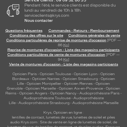
Service Clients : 09 69 32 80 35
Pendant l'été, le service clients est disponible du
Alcon
lundi au vendredi de 10h à 18h.
France
serviceclients@krys.com
Format
Nous contacter
Flacon
Questions fréquentes
Commandes - Retours - Remboursement
Conditions des offres sur le site
Conditions générales de vente
Conditionnement
Conditions particulières de reprise de montures d’occasion
[PDF —
86
Ko
]
355Ml
Reprise de montures d’occasion - Liste des magasins participants
Marque
Conditions particulières de vente de montures d’occasion
[PDF —
Optifree
94
Ko
]
Vente de montures d’occasion - Liste des magasins participants
Opticien Paris
-
Opticien Toulouse
-
Opticien Lyon
-
Opticien
Bordeaux
-
Opticien Nantes
-
Opticien Strasbourg
-
Opticien
Lille
-
Opticien Montpellier
-
Opticien Rennes
-
Opticien
Grenoble
-
Opticien Marseille
-
Opticien Aix-en-Provence
-
Opticien
Reims
-
Opticien Angers
-
Opticien Nancy
-
Audioprothésiste Paris
-
Audioprothésiste Toulouse
-
Audioprothésiste
Lille
-
Audioprothésiste Strasbourg
-
Audioprothésiste Marseille
Krys, Opticien en ligne :
lentilles de contact
,
lunettes de vue
,
lunettes de soleil
et
piles
audio
Krys.com : Site de vente en ligne de lunettes de soleil, de