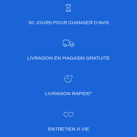
e
t
e
f
30 JOURS POUR CHANGER D’AVIS
f
i
c
a
c
LIVRAISON EN MAGASIN GRATUITE
e
.
S
a
f
o
LIVRAISON RAPIDE*
r
m
u
l
e
d
ENTRETIEN À VIE
o