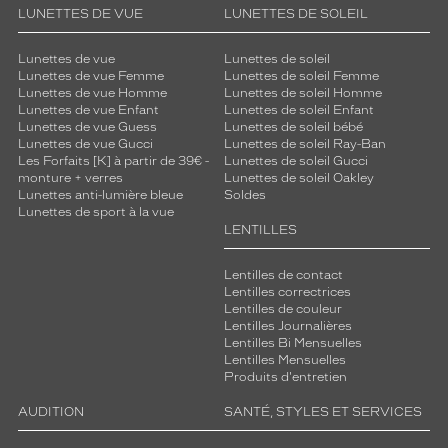
o
LUNETTES DE VUE
LUNETTES DE SOLEIL
u
r
Lunettes de vue
Lunettes de soleil
u
Lunettes de vue Femme
Lunettes de soleil Femme
n
Lunettes de vue Homme
Lunettes de soleil Homme
u
Lunettes de vue Enfant
Lunettes de soleil Enfant
Lunettes de vue Guess
Lunettes de soleil bébé
s
Lunettes de vue Gucci
Lunettes de soleil Ray-Ban
a
Les Forfaits [K] à partir de 39€ -
Lunettes de soleil Gucci
g
monture + verres
Lunettes de soleil Oakley
e
Lunettes anti-lumière bleue
Soldes
q
Lunettes de sport à la vue
u
LENTILLES
o
t
Lentilles de contact
i
Lentilles correctrices
d
Lentilles de couleur
Lentilles Journalières
i
Lentilles Bi Mensuelles
e
Lentilles Mensuelles
n
Produits d'entretien
.
1
AUDITION
SANTÉ, STYLES ET SERVICES
F