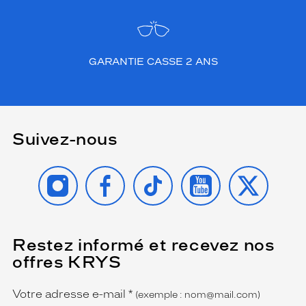
u
c
e
p
e
GARANTIE CASSE 2 ANS
r
m
e
t
u
Suivez-nous
n
c
o
INSTAGRAM
FACEBOOK
TIKTOK
YOUTUBE
X
n
f
o
r
t
Restez informé et recevez nos
(Ce
i
champ
offres KRYS
est
Name
m
obligatoire)
m
é
Votre adresse e-mail
*
(exemple : nom@mail.com)
d