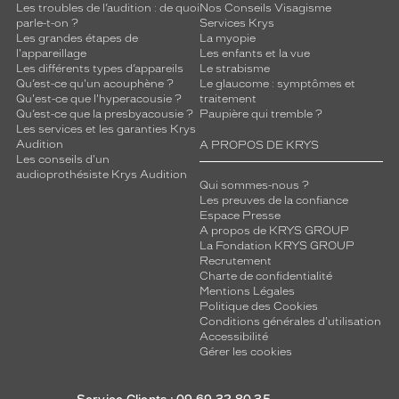
l
Les troubles de l’audition : de quoi
Nos Conseils Visagisme
a
parle-t-on ?
Services Krys
c
Les grandes étapes de
La myopie
o
l'appareillage
Les enfants et la vue
Les différents types d’appareils
Le strabisme
n
Qu’est-ce qu'un acouphène ?
Le glaucome : symptômes et
d
Qu'est-ce que l'hyperacousie ?
traitement
e
Qu’est-ce que la presbyacousie ?
Paupière qui tremble ?
3
Les services et les garanties Krys
5
Audition
A PROPOS DE KRYS
Les conseils d'un
5
audioprothésiste Krys Audition
m
Qui sommes-nous ?
l
Les preuves de la confiance
&
Espace Presse
A propos de KRYS GROUP
1
La Fondation KRYS GROUP
é
Recrutement
t
Charte de confidentialité
u
Mentions Légales
i
Politique des Cookies
.
Conditions générales d'utilisation
Détails
Accessibilité
Gérer les cookies
techniques
Fournisseur