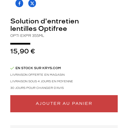
T.PROJECT.KRYS.FRONT.SHARE_FACEBOO
T.PROJECT.KRYS.FRONT.SHARE_TWI
p
o
u
Solution d'entretien
r
lentilles Optifree
l
e
OPTI EXPR 355ML
n
t
15,90 €
i
l
l
e
EN STOCK SUR KRYS.COM
s
LIVRAISON OFFERTE EN MAGASIN
s
LIVRAISON SOUS 4 JOURS EN MOYENNE
o
30 JOURS POUR CHANGER D'AVIS
u
p
l
AJOUTER AU PANIER
e
s
,
d