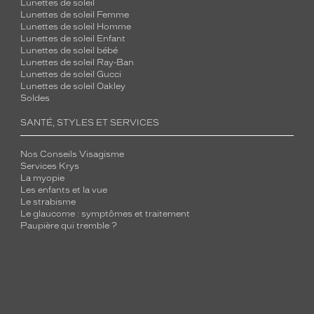
Lunettes de soleil
Lunettes de soleil Femme
Lunettes de soleil Homme
Lunettes de soleil Enfant
Lunettes de soleil bébé
Lunettes de soleil Ray-Ban
Lunettes de soleil Gucci
Lunettes de soleil Oakley
Soldes
SANTÉ, STYLES ET SERVICES
Nos Conseils Visagisme
Services Krys
La myopie
Les enfants et la vue
Le strabisme
Le glaucome : symptômes et traitement
Paupière qui tremble ?