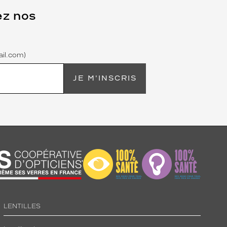
ez nos
il.com)
JE M'INSCRIS
LENTILLES