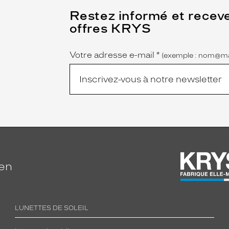
(Ce
Restez informé et recev
champ
offres KRYS
est
Name
obligatoire)
Votre adresse e-mail
*
(exemple : nom@ma
ien
LUNETTES DE SOLEIL