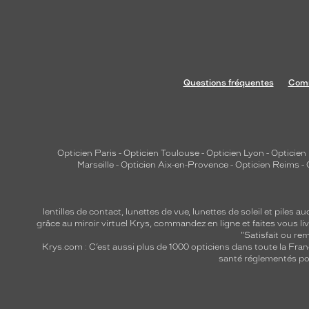
u
'
à
1
6
Questions fréquentes
Comm
h
e
u
r
Opticien Paris
-
Opticien Toulouse
-
Opticien Lyon
-
Opticien
e
Marseille
-
Opticien Aix-en-Provence
-
Opticien Reims
-
s
d
lentilles de contact
,
lunettes de vue
,
lunettes de soleil
et
piles au
'
grâce au miroir virtuel Krys, commandez en ligne et faites vous liv
h
"Satisfait ou r
y
Krys.com : C’est aussi plus de 1000 opticiens dans toute la Fra
santé réglementés por
d
r
a