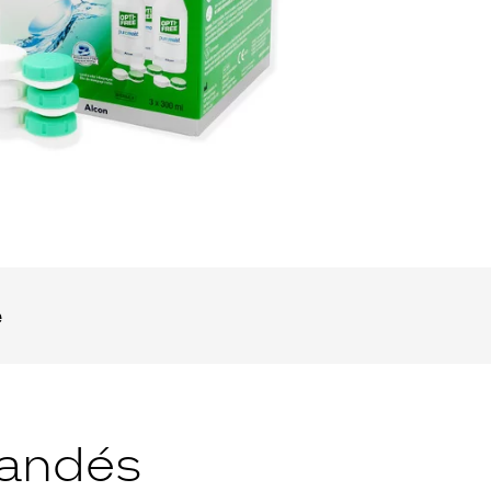
OOK_TITLE
ITTER_TITLE
e
andés