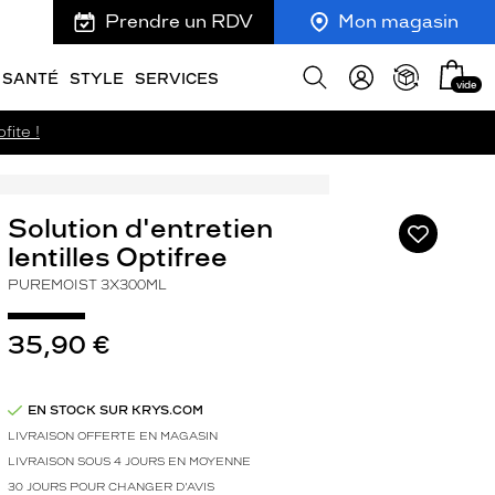
Prendre un RDV
Mon magasin
Mon
Afficher
SANTÉ
STYLE
SERVICES
vide
panie
la
recherche
fite !
Solution d'entretien
Ajouter
à
lentilles Optifree
ma
PUREMOIST 3X300ML
liste
d’envies
35,90 €
EN STOCK SUR KRYS.COM
LIVRAISON OFFERTE EN MAGASIN
LIVRAISON SOUS 4 JOURS EN MOYENNE
30 JOURS POUR CHANGER D'AVIS