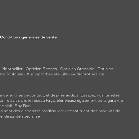
Conditions générales de vente
 Montpellier
-
Opticien Rennes
-
Opticien Grenoble
-
Opticien
ste Toulouse
-
Audioprothésiste Lille
-
Audioprothésiste
e, de
lentilles de contact
, et de piles audios. Essayez vos lunettes
 un retrait dans le réseau Krys. Bénéficiez également de la garantie
e soleil : Ray Ban
lles sont des dispositifs médicaux qui constituent des produits de
l de santé spécialisé.