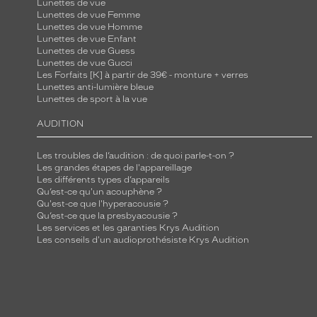
Lunettes de vue
n
Lunettes de vue Femme
t
Lunettes de vue Homme
Lunettes de vue Enfant
i
Lunettes de vue Guess
l
Lunettes de vue Gucci
Les Forfaits [K] à partir de 39€ - monture + verres
l
Lunettes anti-lumière bleue
e
Lunettes de sport à la vue
s
AUDITION
s
o
Les troubles de l’audition : de quoi parle-t-on ?
u
Les grandes étapes de l'appareillage
p
Les différents types d’appareils
Qu’est-ce qu'un acouphène ?
l
Qu'est-ce que l'hyperacousie ?
e
Qu’est-ce que la presbyacousie ?
Les services et les garanties Krys Audition
s
Les conseils d'un audioprothésiste Krys Audition
.
J
u
s
q