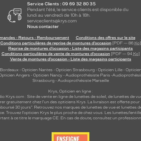
Service Clients : 09 69 32 80 35
Pendant l'été, le service clients est disponible du
lundi au vendredi de 10h à 18h.
serviceclients@krys.com
Nous contacter
andes - Retours - Remboursement
Conditions des offres sur le site
Conditions particulières de reprise de montures d’occasion
[PDF — 86
Ko
]
Reprise de montures d’occasion - Liste des magasins participants
Conditions particulières de vente de montures d’occasion
[PDF — 94
Ko
]
Vente de montures d’occasion - Liste des magasins participants
 Bordeaux
-
Opticien Nantes
-
Opticien Strasbourg
-
Opticien Lille
-
Opticien
Opticien Angers
-
Opticien Nancy
-
Audioprothésiste Paris
-
Audioprothési
Strasbourg
-
Audioprothésiste Marseille
Krys, Opticien en ligne :
dio
Krys.com : Site de vente en ligne de lunettes de soleil, de lunettes de vu
rer gratuitement chez l'un des opticiens Krys. La livraison est offerte pour
emboursé 30 jours". Retrouvez nos marques de lunettes de vue et
lunettes d
nce.
Trouvez l’opticien Krys le plus proche de chez vous
. Les lunettes/lenti
tant à ce titre le marquage CE. En cas de doute, consultez un professionne