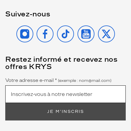
e
,
Suivez-nous
r
i
n
INSTAGRAM
FACEBOOK
TIKTOK
YOUTUBE
X
c
e
,
h
y
Restez informé et recevez nos
(Ce
champ
d
offres KRYS
est
Name
r
obligatoire)
a
t
Votre adresse e-mail
*
(exemple : nom@mail.com)
e
,
c
o
n
JE M'INSCRIS
s
e
r