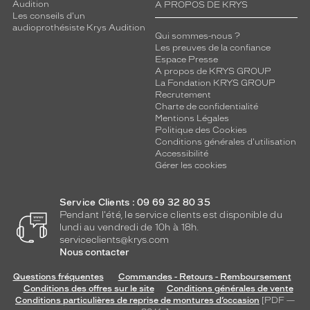
Audition
A PROPOS DE KRYS
p
Les conseils d'un
e
audioprothésiste Krys Audition
r
Qui sommes-nous ?
d
Les preuves de la confiance
Espace Presse
a
A propos de KRYS GROUP
n
La Fondation KRYS GROUP
s
Recrutement
l
Charte de confidentialité
'
Mentions Légales
é
Politique des Cookies
Conditions générales d'utilisation
t
Accessibilité
u
Gérer les cookies
i
a
v
Service Clients : 09 69 32 80 35
e
Pendant l'été, le service clients est disponible du
c
lundi au vendredi de 10h à 18h.
serviceclients@krys.com
l
Nous contacter
a
s
Questions fréquentes
Commandes - Retours - Remboursement
o
Conditions des offres sur le site
Conditions générales de vente
l
Conditions particulières de reprise de montures d’occasion
[PDF —