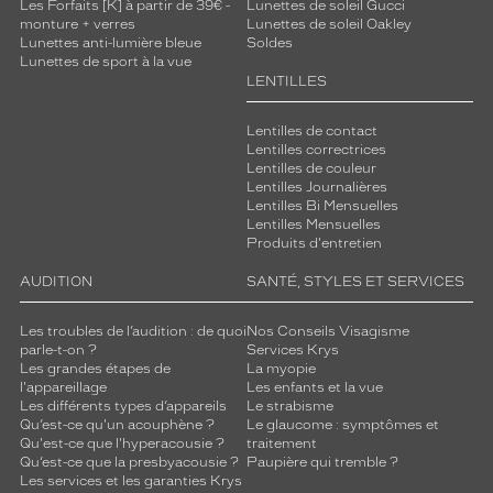
Les Forfaits [K] à partir de 39€ -
Lunettes de soleil Gucci
s
monture + verres
Lunettes de soleil Oakley
d
Lunettes anti-lumière bleue
Soldes
e
Lunettes de sport à la vue
LENTILLES
c
o
n
Lentilles de contact
t
Lentilles correctrices
Lentilles de couleur
a
Lentilles Journalières
c
Lentilles Bi Mensuelles
t
Lentilles Mensuelles
.
Produits d'entretien
L
a
AUDITION
SANTÉ, STYLES ET SERVICES
i
s
Les troubles de l’audition : de quoi
Nos Conseils Visagisme
s
parle-t-on ?
Services Krys
Les grandes étapes de
La myopie
e
l'appareillage
Les enfants et la vue
z
Les différents types d’appareils
Le strabisme
t
Qu’est-ce qu'un acouphène ?
Le glaucome : symptômes et
r
Qu'est-ce que l'hyperacousie ?
traitement
e
Qu’est-ce que la presbyacousie ?
Paupière qui tremble ?
m
Les services et les garanties Krys