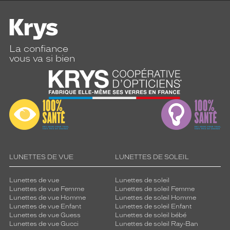
v
e
e
t
l
La confiance
u
vous va si bien
b
r
i
f
i
e
v
o
s
l
LUNETTES DE VUE
LUNETTES DE SOLEIL
e
n
Lunettes de vue
Lunettes de soleil
t
Lunettes de vue Femme
Lunettes de soleil Femme
i
Lunettes de vue Homme
Lunettes de soleil Homme
Lunettes de vue Enfant
Lunettes de soleil Enfant
l
Lunettes de vue Guess
Lunettes de soleil bébé
l
Lunettes de vue Gucci
Lunettes de soleil Ray-Ban
e