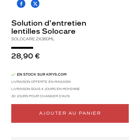
T.PROJECT.KRYS.FRONT.SHARE_FACEBOO
T.PROJECT.KRYS.FRONT.SHARE_TWI
l
o
c
Solution d'entretien
a
lentilles Solocare
r
e
SOLOCARE 2X360ML
A
q
28,90 €
u
a
.
M
EN STOCK SUR KRYS.COM
u
LIVRAISON OFFERTE EN MAGASIN
l
LIVRAISON SOUS 4 JOURS EN MOYENNE
t
30 JOURS POUR CHANGER D'AVIS
i
f
o
AJOUTER AU PANIER
n
c
t
i