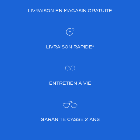
u
p
LIVRAISON EN MAGASIN GRATUITE
l
e
s
.
N
e
LIVRAISON RAPIDE*
t
t
o
i
e
,
ENTRETIEN À VIE
d
é
s
i
n
f
GARANTIE CASSE 2 ANS
e
c
t