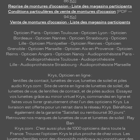
u
86
Ko
]
t
Reprise de montures d’occasion - Liste des magasins participants
Conditions particulières de vente de montures d’occasion
[PDF —
i
94
Ko
]
o
Vente de montures d’occasion - Liste des magasins participants
n
p
Opticien Paris
-
Opticien Toulouse
-
Opticien Lyon
-
Opticien
e
Bordeaux
-
Opticien Nantes
-
Opticien Strasbourg
-
Opticien
Lille
-
Opticien Montpellier
-
Opticien Rennes
-
Opticien
n
Grenoble
-
Opticien Marseille
-
Opticien Aix-en-Provence
-
Opticien
d
Reims
-
Opticien Angers
-
Opticien Nancy
-
Audioprothésiste Paris
-
a
Audioprothésiste Toulouse
-
Audioprothésiste
n
Lille
-
Audioprothésiste Strasbourg
-
Audioprothésiste Marseille
t
4
Krys, Opticien en ligne :
lentilles de contact
,
lunettes de vue
,
lunettes de soleil
et
piles
h
audio
Krys.com : Site de vente en ligne de lunettes de soleil, de
e
lunettes de vue, de
lentilles de contact
, et de piles audios. Essayez
u
vos lunettes grâce au miroir virtuel Krys, commandez en ligne et
r
faites vous livrer gratuitement chez l'un des opticiens Krys. La
e
livraison est offerte pour un retrait dans le réseau Krys. Bénéficiez
s
également de la garantie "Satisfait ou remboursé 30 jours".
Retrouvez nos marques de lunettes de vue et
lunettes de soleil : Ray
m
Ban
i
Krys.com : C’est aussi plus de 1000 opticiens dans toute la
n
France.
Trouvez l’opticien Krys le plus proche de chez vous
. Les
i
lunettes/lentilles sont des dispositifs médicaux qui constituent des