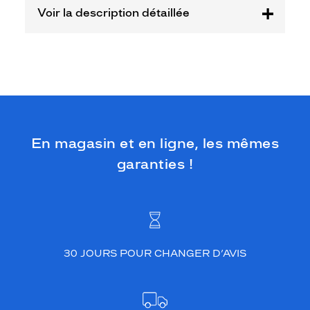
o
Voir la description détaillée
n
a
d
a
p
t
é
a
u
En magasin et en ligne, les mêmes
x
l
garanties !
e
n
t
i
l
l
30 JOURS POUR CHANGER D’AVIS
e
s
s
o