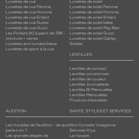
Lunettes de vue
Lunettes de soleil
Lunettes de vue Femme
Lunettes de soleil Femme
Lunettes de vue Homme
Lunettes de soleil Homme
Lunettes de vue Enfant
Lunettes de soleil Enfant
Lunettes de vue Guess
Lunettes de soleil bébé
Lunettes de vue Gucci
Lunettes de soleil Ray-Ban
Les Forfaits [K] à partir de 39€ -
Lunettes de soleil Gucci
monture + verres
Lunettes de soleil Oakley
Lunettes anti-lumière bleue
Soldes
Lunettes de sport à la vue
LENTILLES
Lentilles de contact
Lentilles correctrices
Lentilles de couleur
Lentilles Journalières
Lentilles Bi Mensuelles
Lentilles Mensuelles
Produits d'entretien
AUDITION
SANTÉ, STYLES ET SERVICES
Les troubles de l’audition : de quoi
Nos Conseils Visagisme
parle-t-on ?
Services Krys
Les grandes étapes de
La myopie