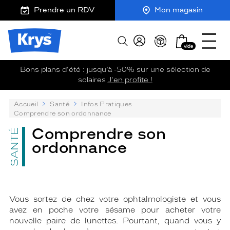
m
J
Ouvrir
ER AU
Prendre un RDV
Mon magasin
TENU
y
e
le
CIPAL
K
r
menu
Opticien
r
e
Mon
Afficher
Krys
y
-
vide
panier
la
-
s
c
recherche
La
o
Bons plans d'été : jusqu’à -50% sur une sélection de
confiance
m
solaires
J'en profite !
vous
m
va
a
P
Accueil
Santé
Infos Pratiques
n
si
su
Comprendre son ordonnance
d
bien
:
e
Comprendre son
SANTÉ
ordonnance
Vous sortez de chez votre ophtalmologiste et vous
avez en poche votre sésame pour acheter votre
nouvelle paire de lunettes. Pourtant, quand vous y