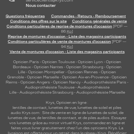
serviceclients@krys.com
Nous contacter
Questions fréquentes
Commandes - Retours - Remboursement
Conditions des offres sur le site
Conditions générales de vente
Conditions particulières de reprise de montures d’occasion
[PDF —
86
Ko
]
Reprise de montures d’occasion - Liste des magasins participants
Conditions particulières de vente de montures d’occasion
[PDF —
94
Ko
]
Vente de montures d’occasion - Liste des magasins participants
Opticien Paris
-
Opticien Toulouse
-
Opticien Lyon
-
Opticien
Bordeaux
-
Opticien Nantes
-
Opticien Strasbourg
-
Opticien
Lille
-
Opticien Montpellier
-
Opticien Rennes
-
Opticien
Grenoble
-
Opticien Marseille
-
Opticien Aix-en-Provence
-
Opticien
Reims
-
Opticien Angers
-
Opticien Nancy
-
Audioprothésiste Paris
-
Audioprothésiste Toulouse
-
Audioprothésiste
Lille
-
Audioprothésiste Strasbourg
-
Audioprothésiste Marseille
Krys, Opticien en ligne :
lentilles de contact
,
lunettes de vue
,
lunettes de soleil
et
piles
audio
Krys.com : Site de vente en ligne de lunettes de soleil, de
lunettes de vue, de
lentilles de contact
, et de piles audios. Essayez
vos lunettes grâce au miroir virtuel Krys, commandez en ligne et
faites vous livrer gratuitement chez l'un des opticiens Krys. La
livraison est offerte pour un retrait dans le réseau Krys. Bénéficiez