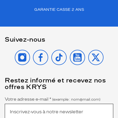
GARANTIE CASSE 2 ANS
Suivez-nous
INSTAGRAM
FACEBOOK
TIKTOK
YOUTUBE
X
Restez informé et recevez nos
(Ce
champ
offres KRYS
est
Name
obligatoire)
Votre adresse e-mail
*
(exemple : nom@mail.com)