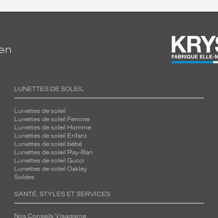
ien
LUNETTES DE SOLEIL
Lunettes de soleil
Lunettes de soleil Femme
Lunettes de soleil Homme
Lunettes de soleil Enfant
Lunettes de soleil bébé
Lunettes de soleil Ray-Ban
Lunettes de soleil Gucci
Lunettes de soleil Oakley
Soldes
SANTÉ, STYLES ET SERVICES
Nos Conseils Visagisme