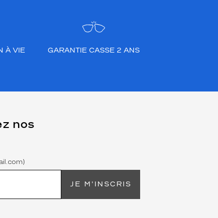
 À VIE
GARANTIE CASSE 2 ANS
ez nos
il.com)
JE M'INSCRIS