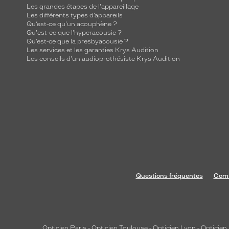
Les grandes étapes de l'appareillage
Les différents types d’appareils
Qu’est-ce qu'un acouphène ?
Qu'est-ce que l'hyperacousie ?
Qu’est-ce que la presbyacousie ?
Les services et les garanties Krys Audition
Les conseils d'un audioprothésiste Krys Audition
Questions fréquentes
Comm
Opticien Paris
-
Opticien Toulouse
-
Opticien Lyon
-
Opticien