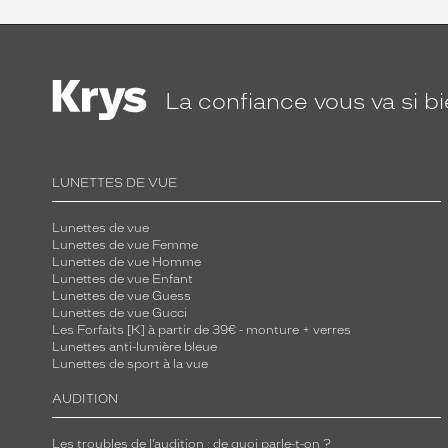
La confiance
vous va si b
LUNETTES DE VUE
Lunettes de vue
Lunettes de vue Femme
Lunettes de vue Homme
Lunettes de vue Enfant
Lunettes de vue Guess
Lunettes de vue Gucci
Les Forfaits [K] à partir de 39€ - monture + verres
Lunettes anti-lumière bleue
Lunettes de sport à la vue
AUDITION
Les troubles de l’audition : de quoi parle-t-on ?