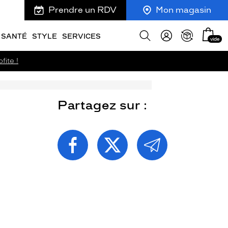
Prendre un RDV
Mon magasin
Mon
Afficher
SANTÉ
STYLE
SERVICES
vide
panie
la
recherche
fite !
Partagez sur :
PARTAGEZ
PARTAGEZ
PARTAGEZ
CETTE
CETTE
CETTE
PAGE
PAGE
PAGE
SUR
SUR
PAR
FACEBOOK
TWITTER
E-
MAIL