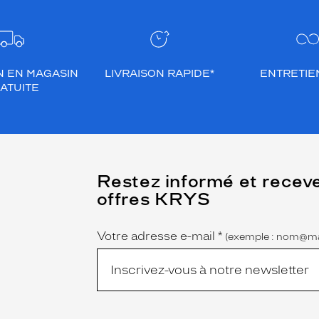
N EN MAGASIN
LIVRAISON RAPIDE*
ENTRETIEN
ATUITE
(Ce
Restez informé et recev
champ
offres KRYS
est
Name
obligatoire)
Votre adresse e-mail
*
(exemple : nom@ma