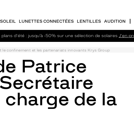
SOLEIL
LUNETTES CONNECTÉES
LENTILLES
AUDITION
plans d'été : jusqu’à -50% sur une sélection de solaires
J'en pro
t le confinement et les partenariats innovants Krys Group
de Patrice
Secrétaire
 charge de la