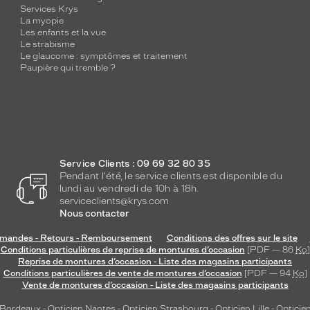
Services Krys
La myopie
Les enfants et la vue
Le strabisme
Le glaucome : symptômes et traitement
Paupière qui tremble ?
Service Clients : 09 69 32 80 35
Pendant l'été, le service clients est disponible du
lundi au vendredi de 10h à 18h.
serviceclients@krys.com
Nous contacter
andes - Retours - Remboursement
Conditions des offres sur le site
Conditions particulières de reprise de montures d’occasion
[PDF — 86
Ko
]
Reprise de montures d’occasion - Liste des magasins participants
Conditions particulières de vente de montures d’occasion
[PDF — 94
Ko
]
Vente de montures d’occasion - Liste des magasins participants
 Bordeaux
-
Opticien Nantes
-
Opticien Strasbourg
-
Opticien Lille
-
Opticien