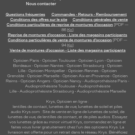
Nous contacter
Questions fréquentes
Commandes - Retours - Remboursement
Conditions des offres sur le site
Conditions générales de vente
Conditions particulières de reprise de montures d’occasion
[PDF —
86
Ko
]
Reprise de montures d’occasion - Liste des magasins participants
Conditions particulières de vente de montures d’occasion
[PDF —
94
Ko
]
Vente de montures d’occasion - Liste des magasins participants
Opticien Paris
-
Opticien Toulouse
-
Opticien Lyon
-
Opticien
Bordeaux
-
Opticien Nantes
-
Opticien Strasbourg
-
Opticien
Lille
-
Opticien Montpellier
-
Opticien Rennes
-
Opticien
Grenoble
-
Opticien Marseille
-
Opticien Aix-en-Provence
-
Opticien
Reims
-
Opticien Angers
-
Opticien Nancy
-
Audioprothésiste Paris
-
Audioprothésiste Toulouse
-
Audioprothésiste
Lille
-
Audioprothésiste Strasbourg
-
Audioprothésiste Marseille
Krys, Opticien en ligne :
lentilles de contact
,
lunettes de vue
,
lunettes de soleil
et
piles
audio
Krys.com : Site de vente en ligne de lunettes de soleil, de
lunettes de vue, de
lentilles de contact
, et de piles audios. Essayez
vos lunettes grâce au miroir virtuel Krys, commandez en ligne et
faites vous livrer gratuitement chez l'un des opticiens Krys. La
livraison est offerte pour un retrait dans le réseau Krys. Bénéficiez