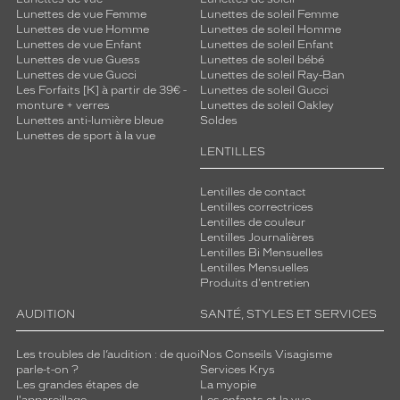
Lunettes de vue Femme
Lunettes de soleil Femme
Lunettes de vue Homme
Lunettes de soleil Homme
Lunettes de vue Enfant
Lunettes de soleil Enfant
Lunettes de vue Guess
Lunettes de soleil bébé
Lunettes de vue Gucci
Lunettes de soleil Ray-Ban
Les Forfaits [K] à partir de 39€ -
Lunettes de soleil Gucci
monture + verres
Lunettes de soleil Oakley
Lunettes anti-lumière bleue
Soldes
Lunettes de sport à la vue
LENTILLES
Lentilles de contact
Lentilles correctrices
Lentilles de couleur
Lentilles Journalières
Lentilles Bi Mensuelles
Lentilles Mensuelles
Produits d'entretien
AUDITION
SANTÉ, STYLES ET SERVICES
Les troubles de l’audition : de quoi
Nos Conseils Visagisme
parle-t-on ?
Services Krys
Les grandes étapes de
La myopie