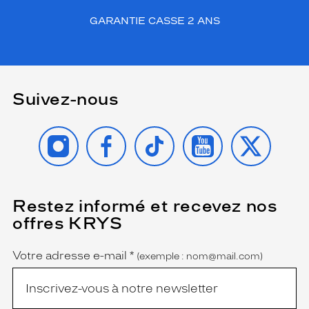
GARANTIE CASSE 2 ANS
Suivez-nous
INSTAGRAM
FACEBOOK
TIKTOK
YOUTUBE
X
Restez informé et recevez nos
(Ce
champ
offres KRYS
est
Name
obligatoire)
Votre adresse e-mail
*
(exemple : nom@mail.com)