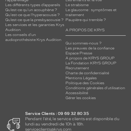
l'appareillage
Les enfants et la vue
Les différents types d’appareils
Le strabisme
Qu’est-ce qu'un acouphène ?
Le glaucome : symptômes et
Qu'est-ce que l'hyperacousie ?
traitement
Qu’est-ce que la presbyacousie ?
Paupière qui tremble ?
Les services et les garanties Krys
Audition
A PROPOS DE KRYS
Les conseils d'un
audioprothésiste Krys Audition
Qui sommes-nous ?
Les preuves de la confiance
Espace Presse
A propos de KRYS GROUP
La Fondation KRYS GROUP
Recrutement
Charte de confidentialité
Mentions Légales
Politique des Cookies
Conditions générales d'utilisation
Accessibilité
Gérer les cookies
Service Clients : 09 69 32 80 35
Pendant l'été, le service clients est disponible du
lundi au vendredi de 10h à 18h.
serviceclients@krys.com