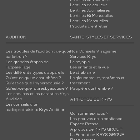
Lentilles de couleur
Lentilles Journalières
Lentilles Bi Mensuelles
Lentilles Mensuelles
Produits d'entretien
AUDITION
SANTÉ, STYLES ET SERVICES
Les troubles de l’audition : de quoi
Nos Conseils Visagisme
parle-t-on ?
Services Krys
Les grandes étapes de
La myopie
l'appareillage
Les enfants et la vue
Les différents types d’appareils
Le strabisme
Qu’est-ce qu'un acouphène ?
Le glaucome : symptômes et
Qu'est-ce que l'hyperacousie ?
traitement
Qu’est-ce que la presbyacousie ?
Paupière qui tremble ?
Les services et les garanties Krys
Audition
A PROPOS DE KRYS
Les conseils d'un
audioprothésiste Krys Audition
Qui sommes-nous ?
Les preuves de la confiance
Espace Presse
A propos de KRYS GROUP
La Fondation KRYS GROUP