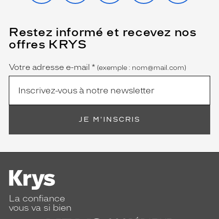
Restez informé et recevez nos
(Ce
champ
offres KRYS
est
Name
obligatoire)
Votre adresse e-mail
*
(exemple : nom@mail.com)
JE M'INSCRIS
La confiance
vous va si bien