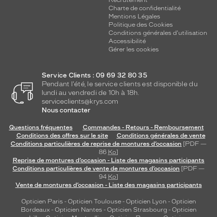
Recrutement
Charte de confidentialité
Mentions Légales
Politique des Cookies
Conditions générales d'utilisation
Accessibilité
Gérer les cookies
Service Clients : 09 69 32 80 35
Pendant l'été, le service clients est disponible du
lundi au vendredi de 10h à 18h.
serviceclients@krys.com
Nous contacter
Questions fréquentes
Commandes - Retours - Remboursement
Conditions des offres sur le site
Conditions générales de vente
Conditions particulières de reprise de montures d’occasion
[PDF —
86
Ko
]
Reprise de montures d’occasion - Liste des magasins participants
Conditions particulières de vente de montures d’occasion
[PDF —
94
Ko
]
Vente de montures d’occasion - Liste des magasins participants
Opticien Paris
-
Opticien Toulouse
-
Opticien Lyon
-
Opticien
Bordeaux
-
Opticien Nantes
-
Opticien Strasbourg
-
Opticien