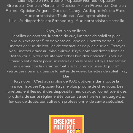
Lille
-
Opticien Montpellier
-
Opticien Rennes
-
Opticien
Grenoble
-
Opticien Marseille
-
Opticien Aix-en-Provence
-
Opticien
Reims
-
Opticien Angers
-
Opticien Nancy
-
Audioprothésiste Paris
-
Audioprothésiste Toulouse
-
Audioprothésiste
Lille
-
Audioprothésiste Strasbourg
-
Audioprothésiste Marseille
Krys, Opticien en ligne :
lentilles de contact
,
lunettes de vue
,
lunettes de soleil
et
piles
audio
Krys.com : Site de vente en ligne de lunettes de soleil, de
lunettes de vue, de
lentilles de contact
, et de piles audios. Essayez
vos lunettes grâce au miroir virtuel Krys, commandez en ligne et
faites vous livrer gratuitement chez l'un des opticiens Krys. La
livraison est offerte pour un retrait dans le réseau Krys. Bénéficiez
également de la garantie "Satisfait ou remboursé 30 jours".
Retrouvez nos marques de lunettes de vue et
lunettes de soleil : Ray
Ban
Krys.com : C’est aussi plus de 1000 opticiens dans toute la
France.
Trouvez l’opticien Krys le plus proche de chez vous
. Les
lunettes/lentilles sont des dispositifs médicaux qui constituent des
produits de santé réglementés portant à ce titre le marquage CE.
En cas de doute, consultez un professionnel de santé spécialisé.