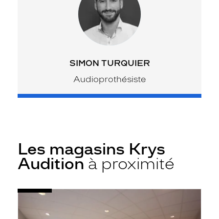
SIMON TURQUIER
Audioprothésiste
Les magasins Krys
Audition
à proximité
Voir
Audioprothésiste
la
Belleville-
fiche
en-