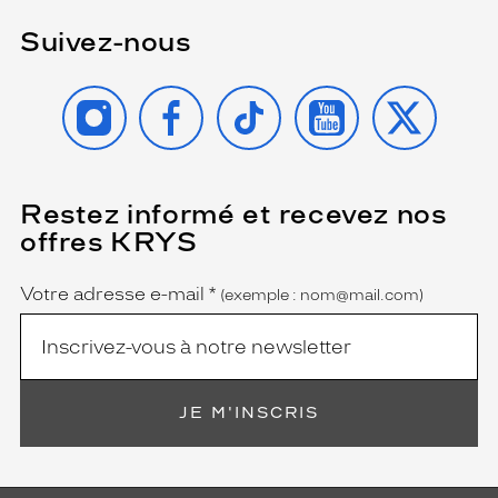
Suivez-nous
INSTAGRAM
FACEBOOK
TIKTOK
YOUTUBE
X
Restez informé et recevez nos
(Ce
champ
offres KRYS
est
Name
obligatoire)
Votre adresse e-mail
*
(exemple : nom@mail.com)
JE M'INSCRIS