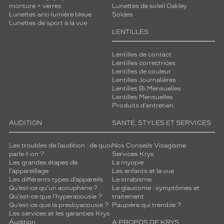
monture + verres
Lunettes de soleil Oakley
Lunettes anti-lumière bleue
Soldes
Lunettes de sport à la vue
LENTILLES
Lentilles de contact
Lentilles correctrices
Lentilles de couleur
Lentilles Journalières
Lentilles Bi Mensuelles
Lentilles Mensuelles
Produits d'entretien
AUDITION
SANTÉ, STYLES ET SERVICES
Les troubles de l’audition : de quoi
Nos Conseils Visagisme
parle-t-on ?
Services Krys
Les grandes étapes de
La myopie
l'appareillage
Les enfants et la vue
Les différents types d’appareils
Le strabisme
Qu’est-ce qu'un acouphène ?
Le glaucome : symptômes et
Qu'est-ce que l'hyperacousie ?
traitement
Qu’est-ce que la presbyacousie ?
Paupière qui tremble ?
Les services et les garanties Krys
Audition
A PROPOS DE KRYS