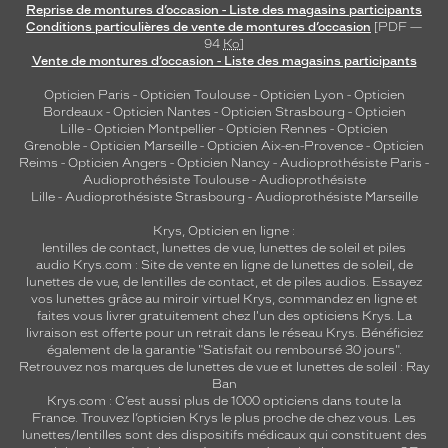
Reprise de montures d’occasion - Liste des magasins participants
Conditions particulières de vente de montures d’occasion
[PDF —
94
Ko
]
Vente de montures d’occasion - Liste des magasins participants
Opticien Paris
-
Opticien Toulouse
-
Opticien Lyon
-
Opticien
Bordeaux
-
Opticien Nantes
-
Opticien Strasbourg
-
Opticien
Lille
-
Opticien Montpellier
-
Opticien Rennes
-
Opticien
Grenoble
-
Opticien Marseille
-
Opticien Aix-en-Provence
-
Opticien
Reims
-
Opticien Angers
-
Opticien Nancy
-
Audioprothésiste Paris
-
Audioprothésiste Toulouse
-
Audioprothésiste
Lille
-
Audioprothésiste Strasbourg
-
Audioprothésiste Marseille
Krys, Opticien en ligne :
lentilles de contact
,
lunettes de vue
,
lunettes de soleil
et
piles
audio
Krys.com : Site de vente en ligne de lunettes de soleil, de
lunettes de vue, de
lentilles de contact
, et de piles audios. Essayez
vos lunettes grâce au miroir virtuel Krys, commandez en ligne et
faites vous livrer gratuitement chez l'un des opticiens Krys. La
livraison est offerte pour un retrait dans le réseau Krys. Bénéficiez
également de la garantie "Satisfait ou remboursé 30 jours".
Retrouvez nos marques de lunettes de vue et
lunettes de soleil : Ray
Ban
Krys.com : C’est aussi plus de 1000 opticiens dans toute la
France.
Trouvez l’opticien Krys le plus proche de chez vous
. Les
lunettes/lentilles sont des dispositifs médicaux qui constituent des