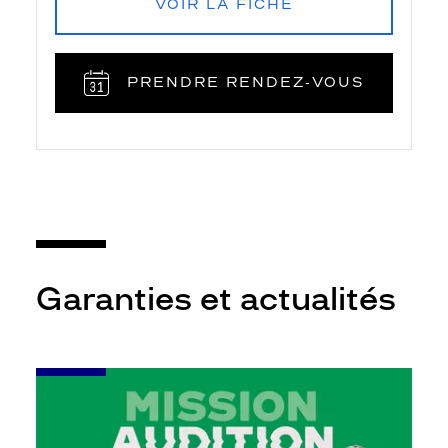
VOIR LA FICHE
PRENDRE RENDEZ‑VOUS
Garanties et actualités
-
Leur
audition
mérite