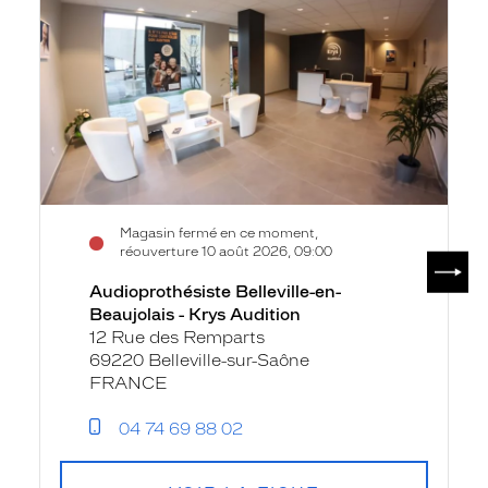
Beaujolais
-
Krys
Audition
Magasin fermé en ce moment,
réouverture 10 août 2026, 09:00
SUIV
Audioprothésiste Belleville-en-
Beaujolais - Krys Audition
12 Rue des Remparts
69220 Belleville-sur-Saône
FRANCE
04 74 69 88 02