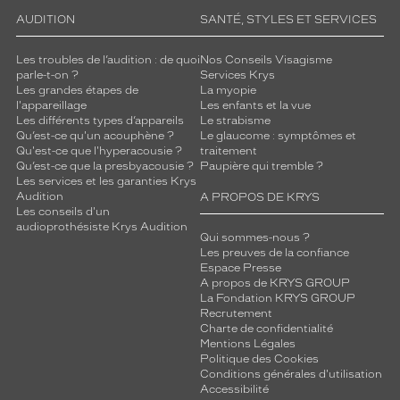
AUDITION
SANTÉ, STYLES ET SERVICES
Les troubles de l’audition : de quoi
Nos Conseils Visagisme
parle-t-on ?
Services Krys
Les grandes étapes de
La myopie
l'appareillage
Les enfants et la vue
Les différents types d’appareils
Le strabisme
Qu’est-ce qu'un acouphène ?
Le glaucome : symptômes et
Qu'est-ce que l'hyperacousie ?
traitement
Qu’est-ce que la presbyacousie ?
Paupière qui tremble ?
Les services et les garanties Krys
Audition
A PROPOS DE KRYS
Les conseils d'un
audioprothésiste Krys Audition
Qui sommes-nous ?
Les preuves de la confiance
Espace Presse
A propos de KRYS GROUP
La Fondation KRYS GROUP
Recrutement
Charte de confidentialité
Mentions Légales
Politique des Cookies
Conditions générales d'utilisation
Accessibilité