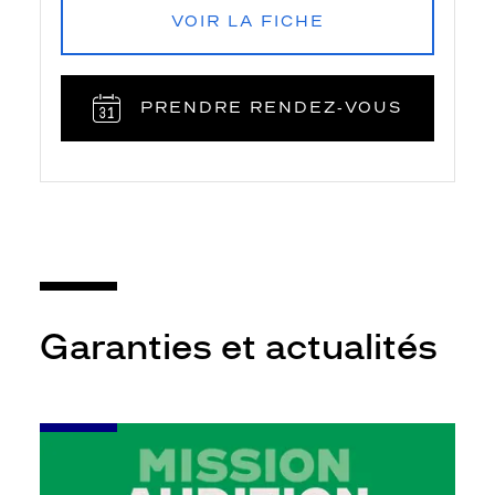
VOIR LA FICHE
PRENDRE RENDEZ‑VOUS
Garanties et actualités
-
Leur
audition
mérite