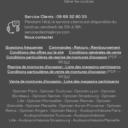
Gérer les cookies
Service Clients : 09 69 32 80 35
Pendant l'été, le service clients est disponible du
lundi au vendredi de 10h à 18h.
serviceclients@krys.com
Nous contacter
Questions fréquentes
Commandes - Retours - Remboursement
Conditions des offres sur le site
Conditions générales de vente
Conditions particulières de reprise de montures d’occasion
[PDF —
86
Ko
]
Reprise de montures d’occasion - Liste des magasins participants
Conditions particulières de vente de montures d’occasion
[PDF —
94
Ko
]
Vente de montures d’occasion - Liste des magasins participants
Opticien Paris
-
Opticien Toulouse
-
Opticien Lyon
-
Opticien
Bordeaux
-
Opticien Nantes
-
Opticien Strasbourg
-
Opticien
Lille
-
Opticien Montpellier
-
Opticien Rennes
-
Opticien
Grenoble
-
Opticien Marseille
-
Opticien Aix-en-Provence
-
Opticien
Reims
-
Opticien Angers
-
Opticien Nancy
-
Audioprothésiste Paris
-
Audioprothésiste Toulouse
-
Audioprothésiste
Lille
-
Audioprothésiste Strasbourg
-
Audioprothésiste Marseille