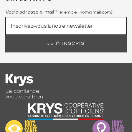
obligatoire)
Votre adresse e-mail
*
(exemple : nom@mail.com)
JE M'INSCRIS
La confiance
vous va si bien