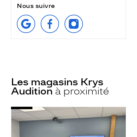
Nous suivre
RETROUVEZ‑NOUS
SUIVEZ‑NOUS
SUIVEZ‑NOUS
SUR
SUR
SUR
GOOGLE
FACEBOOK
INSTAGRAM
Les magasins Krys
Audition
à proximité
Voir
Audioprothésiste
la
Carcassonne
fiche
-
Rocadest