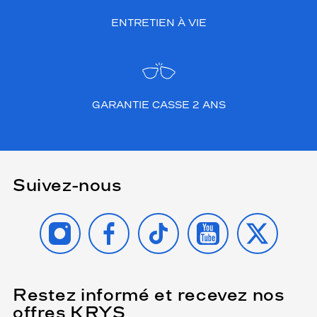
ENTRETIEN À VIE
GARANTIE CASSE 2 ANS
Suivez-nous
INSTAGRAM
FACEBOOK
TIKTOK
YOUTUBE
X
Restez informé et recevez nos
(Ce
champ
offres KRYS
est
Name