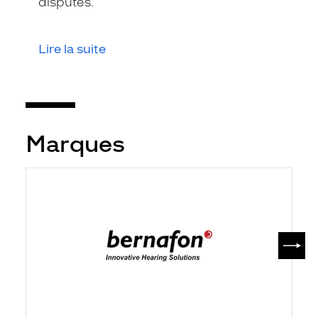
disputes.
Lire la suite
Marques
SUIV