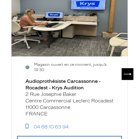
-
Krys
Audition
Magasin ouvert en ce moment, jusqu’à
SUIV
19:30
Audioprothésiste Carcassonne -
Rocadest - Krys Audition
2 Rue Josephie Baker
Centre Commercial Leclerc Rocadest
11000 Carcassonne
FRANCE
04 68 10 63 94