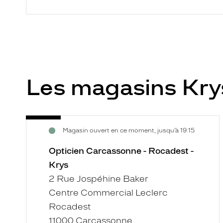
Les magasins Kr
Opticien
Voir
Magasin ouvert en ce moment, jusqu’à 19:15
Carcassonne
la
-
fiche
Opticien Carcassonne - Rocadest -
Rocadest
Krys
-
2 Rue Jospéhine Baker
Krys
Centre Commercial Leclerc
Rocadest
11000 Carcassonne