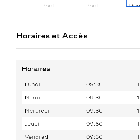
Horaires et Accès
Horaires
Horaires
Jour de
Horaires
de
la
du
l’après-
Lundi
09:30
1
semaine
matin
midi
Mardi
09:30
1
Mercredi
09:30
1
Jeudi
09:30
1
Vendredi
09:30
1