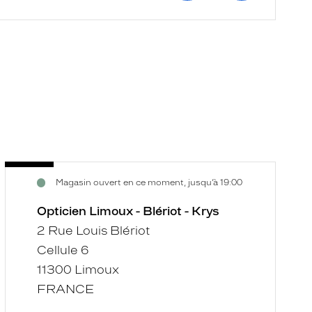
Opticien
O
Voir
V
Magasin ouvert en ce moment, jusqu’à 19:00
Limoux
M
la
la
-
-
fiche
f
Opticien Limoux - Blériot - Krys
Blériot
K
2 Rue Louis Blériot
-
Cellule 6
Krys
11300 Limoux
FRANCE