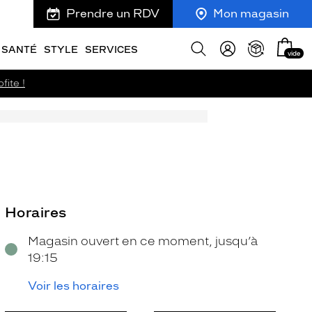
Prendre un RDV
Mon magasin
Mon
Afficher
SANTÉ
STYLE
SERVICES
vide
panie
la
recherche
fite !
Horaires
Magasin ouvert en ce moment, jusqu’à
19:15
Voir les horaires