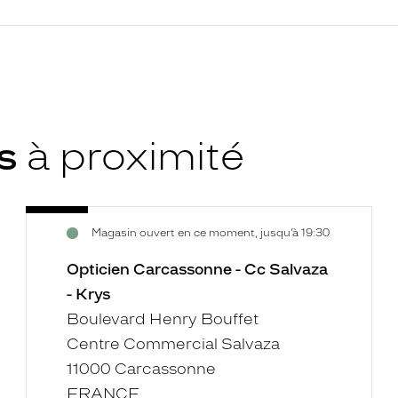
ys
à proximité
Opticien
Voir
Magasin ouvert en ce moment, jusqu’à 19:30
Carcassonne
la
-
fiche
Opticien Carcassonne - Cc Salvaza
Cc
- Krys
Salvaza
Boulevard Henry Bouffet
-
Centre Commercial Salvaza
Krys
11000 Carcassonne
FRANCE