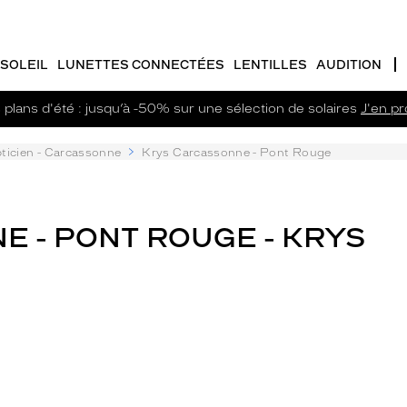
SOLEIL
LUNETTES CONNECTÉES
LENTILLES
AUDITION
plans d'été : jusqu’à -50% sur une sélection de solaires
J'en pro
ticien - Carcassonne
Krys Carcassonne - Pont Rouge
E - PONT ROUGE - KRYS