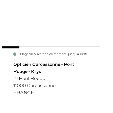
Opticien
O
Voir
V
Magasin ouvert en ce moment, jusqu’à 19:15
Carcassonne
C
la
la
-
-
fiche
f
Opticien Carcassonne - Pont
Pont
E
Rouge - Krys
Rouge
M
ZI Pont Rouge
-
-
11000 Carcassonne
Krys
K
FRANCE