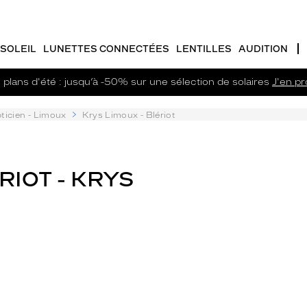
SOLEIL
LUNETTES CONNECTÉES
LENTILLES
AUDITION
plans d'été : jusqu’à -50% sur une sélection de solaires
J'en pro
ticien - Limoux
Krys Limoux - Blériot
RIOT - KRYS