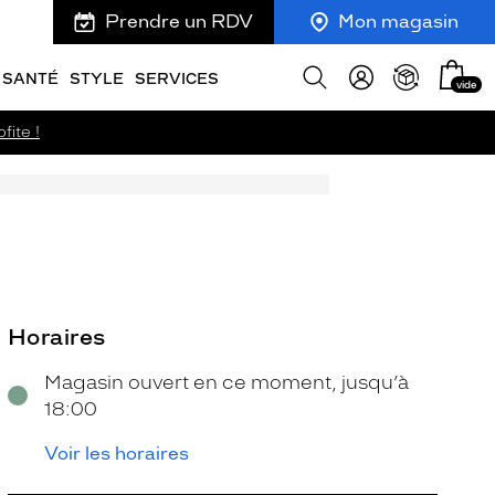
Prendre un RDV
Mon magasin
Mon
Afficher
SANTÉ
STYLE
SERVICES
vide
panie
la
recherche
fite !
Horaires
Magasin ouvert en ce moment, jusqu’à
18:00
Voir les horaires