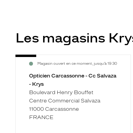
Les magasins Kr
Opticien
Voir
Magasin ouvert en ce moment, jusqu’à 19:30
Carcassonne
la
-
fiche
Opticien Carcassonne - Cc Salvaza
Cc
- Krys
Salvaza
Boulevard Henry Bouffet
-
Centre Commercial Salvaza
Krys
11000 Carcassonne
FRANCE