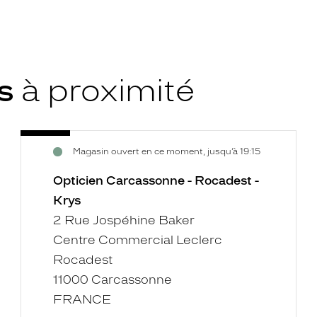
ys
à proximité
Opticien
Voir
Magasin ouvert en ce moment, jusqu’à 19:15
Carcassonne
la
-
fiche
Opticien Carcassonne - Rocadest -
Rocadest
Krys
-
2 Rue Jospéhine Baker
Krys
Centre Commercial Leclerc
Rocadest
11000 Carcassonne
FRANCE