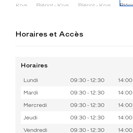
Horaires et Accès
Horaires
Horaires
Jour de
Horaires
de
la
du
l’après-
Lundi
09:30 - 12:30
14:00
semaine
matin
midi
Mardi
09:30 - 12:30
14:00
Mercredi
09:30 - 12:30
14:00
Jeudi
09:30 - 12:30
14:00
Vendredi
09:30 - 12:30
14:00