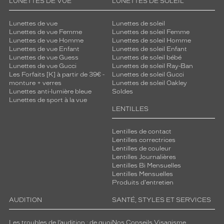
LUNETTES DE VUE
LUNETTES DE SOLEIL
Lunettes de vue
Lunettes de soleil
Lunettes de vue Femme
Lunettes de soleil Femme
Lunettes de vue Homme
Lunettes de soleil Homme
Lunettes de vue Enfant
Lunettes de soleil Enfant
Lunettes de vue Guess
Lunettes de soleil bébé
Lunettes de vue Gucci
Lunettes de soleil Ray-Ban
Les Forfaits [K] à partir de 39€ -
Lunettes de soleil Gucci
monture + verres
Lunettes de soleil Oakley
Lunettes anti-lumière bleue
Soldes
Lunettes de sport à la vue
LENTILLES
Lentilles de contact
Lentilles correctrices
Lentilles de couleur
Lentilles Journalières
Lentilles Bi Mensuelles
Lentilles Mensuelles
Produits d'entretien
AUDITION
SANTÉ, STYLES ET SERVICES
Les troubles de l’audition : de quoi
Nos Conseils Visagisme