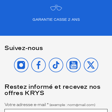
GARANTIE CASSE 2 ANS
Suivez-nous
INSTAGRAM
FACEBOOK
TIKTOK
YOUTUBE
X
Restez informé et recevez nos
(Ce
champ
offres KRYS
est
Name
obligatoire)
Votre adresse e-mail
*
(exemple : nom@mail.com)