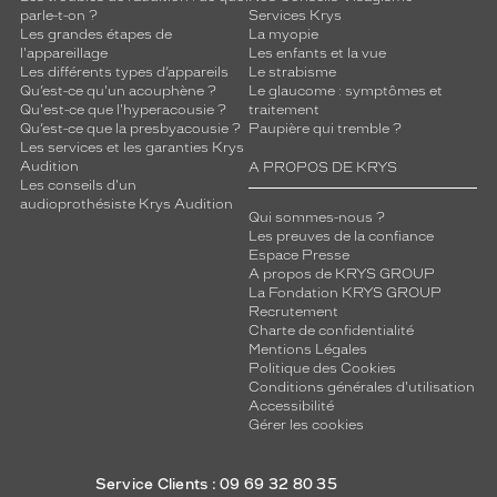
parle-t-on ?
Services Krys
Les grandes étapes de
La myopie
l'appareillage
Les enfants et la vue
Les différents types d’appareils
Le strabisme
Qu’est-ce qu'un acouphène ?
Le glaucome : symptômes et
Qu'est-ce que l'hyperacousie ?
traitement
Qu’est-ce que la presbyacousie ?
Paupière qui tremble ?
Les services et les garanties Krys
Audition
A PROPOS DE KRYS
Les conseils d'un
audioprothésiste Krys Audition
Qui sommes-nous ?
Les preuves de la confiance
Espace Presse
A propos de KRYS GROUP
La Fondation KRYS GROUP
Recrutement
Charte de confidentialité
Mentions Légales
Politique des Cookies
Conditions générales d'utilisation
Accessibilité
Gérer les cookies
Service Clients : 09 69 32 80 35