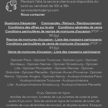
Pendant l'été, le service clients est disponible du
lundi au vendredi de 10h à 18h.
serviceclients@krys.com
Nous contacter
Questions fréquentes
Commandes - Retours - Remboursement
Conditions des offres sur le site
Conditions générales de vente
Conditions particulières de reprise de montures d’occasion
[PDF —
86
Ko
]
Reprise de montures d’occasion - Liste des magasins participants
Conditions particulières de vente de montures d’occasion
[PDF —
94
Ko
]
Vente de montures d’occasion - Liste des magasins participants
Opticien Paris
-
Opticien Toulouse
-
Opticien Lyon
-
Opticien
Bordeaux
-
Opticien Nantes
-
Opticien Strasbourg
-
Opticien
Lille
-
Opticien Montpellier
-
Opticien Rennes
-
Opticien
Grenoble
-
Opticien Marseille
-
Opticien Aix-en-Provence
-
Opticien
Reims
-
Opticien Angers
-
Opticien Nancy
-
Audioprothésiste Paris
-
Audioprothésiste Toulouse
-
Audioprothésiste
Lille
-
Audioprothésiste Strasbourg
-
Audioprothésiste Marseille
Krys, Opticien en ligne :
lentilles de contact
,
lunettes de vue
,
lunettes de soleil
et
piles
audio
Krys.com : Site de vente en ligne de lunettes de soleil, de
lunettes de vue, de
lentilles de contact
, et de piles audios. Essayez