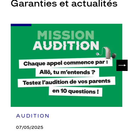
Garanties et actualités
-
Leur
audition
mérite
votre
attention
SUIV
AUDITION
07/05/2025