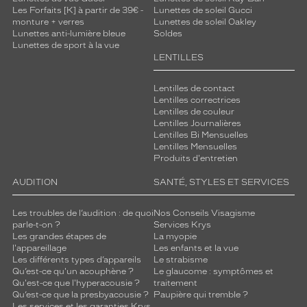
Les Forfaits [K] à partir de 39€ -
Lunettes de soleil Gucci
monture + verres
Lunettes de soleil Oakley
Lunettes anti-lumière bleue
Soldes
Lunettes de sport à la vue
LENTILLES
Lentilles de contact
Lentilles correctrices
Lentilles de couleur
Lentilles Journalières
Lentilles Bi Mensuelles
Lentilles Mensuelles
Produits d'entretien
AUDITION
SANTÉ, STYLES ET SERVICES
Les troubles de l’audition : de quoi
Nos Conseils Visagisme
parle-t-on ?
Services Krys
Les grandes étapes de
La myopie
l'appareillage
Les enfants et la vue
Les différents types d’appareils
Le strabisme
Qu’est-ce qu'un acouphène ?
Le glaucome : symptômes et
Qu'est-ce que l'hyperacousie ?
traitement
Qu’est-ce que la presbyacousie ?
Paupière qui tremble ?
Les services et les garanties Krys