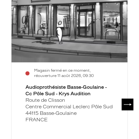
fiche
Goulaine
-
Cc
Pôle
Sud
-
Krys
Audition
Magasin fermé en ce moment,
réouverture 11 août 2026, 09:30
Audioprothésiste Basse-Goulaine -
Cc Pôle Sud - Krys Audition
Route de Clisson
SUIV
Centre Commercial Leclerc Pôle Sud
44115 Basse-Goulaine
FRANCE