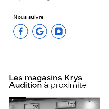
Nous suivre
SUIVEZ‑NOUS
RETROUVEZ‑NOUS
SUIVEZ‑NOUS
SUR
SUR
SUR
FACEBOOK
GOOGLE
INSTAGRAM
Les magasins Krys
Audition
à proximité
Voir
Audioprothésiste
la
Basse-