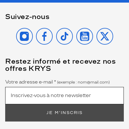
Suivez-nous
INSTAGRAM
FACEBOOK
TIKTOK
YOUTUBE
X
Restez informé et recevez nos
(Ce
champ
offres KRYS
est
Name
obligatoire)
Votre adresse e-mail
*
(exemple : nom@mail.com)
JE M'INSCRIS