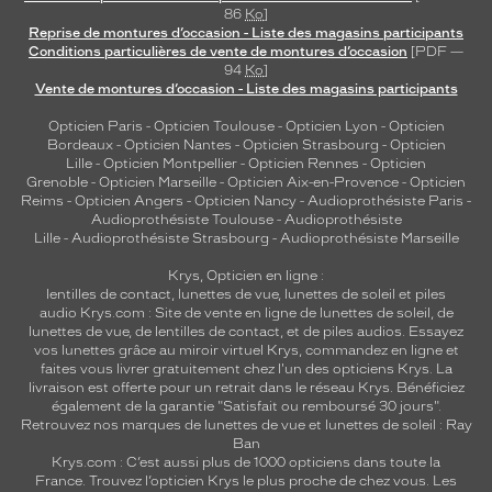
86
Ko
]
Reprise de montures d’occasion - Liste des magasins participants
Conditions particulières de vente de montures d’occasion
[PDF —
94
Ko
]
Vente de montures d’occasion - Liste des magasins participants
Opticien Paris
-
Opticien Toulouse
-
Opticien Lyon
-
Opticien
Bordeaux
-
Opticien Nantes
-
Opticien Strasbourg
-
Opticien
Lille
-
Opticien Montpellier
-
Opticien Rennes
-
Opticien
Grenoble
-
Opticien Marseille
-
Opticien Aix-en-Provence
-
Opticien
Reims
-
Opticien Angers
-
Opticien Nancy
-
Audioprothésiste Paris
-
Audioprothésiste Toulouse
-
Audioprothésiste
Lille
-
Audioprothésiste Strasbourg
-
Audioprothésiste Marseille
Krys, Opticien en ligne :
lentilles de contact
,
lunettes de vue
,
lunettes de soleil
et
piles
audio
Krys.com : Site de vente en ligne de lunettes de soleil, de
lunettes de vue, de
lentilles de contact
, et de piles audios. Essayez
vos lunettes grâce au miroir virtuel Krys, commandez en ligne et
faites vous livrer gratuitement chez l'un des opticiens Krys. La
livraison est offerte pour un retrait dans le réseau Krys. Bénéficiez
également de la garantie "Satisfait ou remboursé 30 jours".
Retrouvez nos marques de lunettes de vue et
lunettes de soleil : Ray
Ban
Krys.com : C’est aussi plus de 1000 opticiens dans toute la
France.
Trouvez l’opticien Krys le plus proche de chez vous
. Les