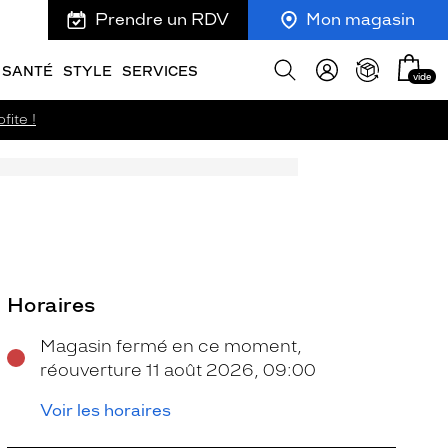
Prendre un RDV
Mon magasin
Mon
Afficher
SANTÉ
STYLE
SERVICES
vide
panie
la
recherche
fite !
Horaires
Magasin fermé en ce moment,
réouverture 11 août 2026, 09:00
Voir les horaires