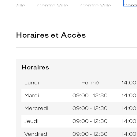
Horaires et Accès
Horaires
Horaires
Horaires
Jour de
Jour de
Horaires
Horaires
de
de
la
la
du
du
l’après-
l’après-
Lundi
Fermé
14:00
semaine
semaine
matin
matin
midi
midi
Mardi
09:00 - 12:30
14:00
Mercredi
09:00 - 12:30
14:00
Jeudi
09:00 - 12:30
14:00
Vendredi
09:00 - 12:30
14:00