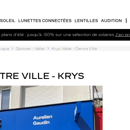
SOLEIL
LUNETTES CONNECTÉES
LENTILLES
AUDITION
plans d'été : jusqu’à -50% sur une sélection de solaires
J'en pro
tique
Opticien - Vallet
Krys Vallet - Centre Ville
TRE VILLE - KRYS