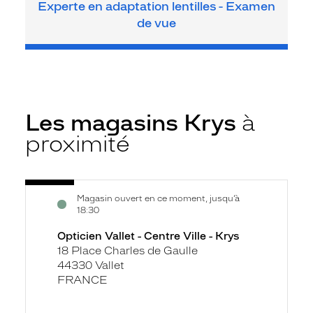
Experte en adaptation lentilles - Examen
de vue
Les magasins Krys
à
proximité
Voir
Opticien
Magasin ouvert en ce moment, jusqu’à
la
Vallet
18:30
fiche
-
Opticien Vallet - Centre Ville - Krys
Centre
18 Place Charles de Gaulle
Ville
44330 Vallet
-
FRANCE
Krys