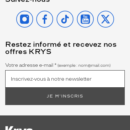
INSTAGRAM
FACEBOOK
TIKTOK
YOUTUBE
X
Restez informé et recevez nos
(Ce
champ
offres KRYS
est
Name
obligatoire)
Votre adresse e-mail
*
(exemple : nom@mail.com)
JE M'INSCRIS