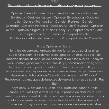
94
Ko
]
Vente de montures d’occasion - Liste des magasins participants
Opticien Paris
-
Opticien Toulouse
-
Opticien Lyon
-
Opticien
Bordeaux
-
Opticien Nantes
-
Opticien Strasbourg
-
Opticien
Lille
-
Opticien Montpellier
-
Opticien Rennes
-
Opticien
Grenoble
-
Opticien Marseille
-
Opticien Aix-en-Provence
-
Opticien
Reims
-
Opticien Angers
-
Opticien Nancy
-
Audioprothésiste Paris
-
Audioprothésiste Toulouse
-
Audioprothésiste
Lille
-
Audioprothésiste Strasbourg
-
Audioprothésiste Marseille
Krys, Opticien en ligne :
lentilles de contact
,
lunettes de vue
,
lunettes de soleil
et
piles
audio
Krys.com : Site de vente en ligne de lunettes de soleil, de
lunettes de vue, de
lentilles de contact
, et de piles audios. Essayez
vos lunettes grâce au miroir virtuel Krys, commandez en ligne et
faites vous livrer gratuitement chez l'un des opticiens Krys. La
livraison est offerte pour un retrait dans le réseau Krys. Bénéficiez
également de la garantie "Satisfait ou remboursé 30 jours".
Retrouvez nos marques de lunettes de vue et
lunettes de soleil : Ray
Ban
Krys.com : C’est aussi plus de 1000 opticiens dans toute la
France.
Trouvez l’opticien Krys le plus proche de chez vous
. Les
lunettes/lentilles sont des dispositifs médicaux qui constituent des
produits de santé réglementés portant à ce titre le marquage CE.
En cas de doute, consultez un professionnel de santé spécialisé.