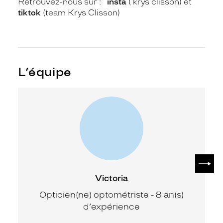
Retrouvez-nous sur :
insta
( krys clisson) et
tiktok
(team Krys Clisson)
L’équipe
SUIV
Victoria
Opticien(ne) optométriste - 8 an(s)
d’expérience