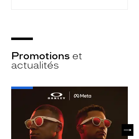
Promotions
et
actualités
-
Oakley
META
SUIV