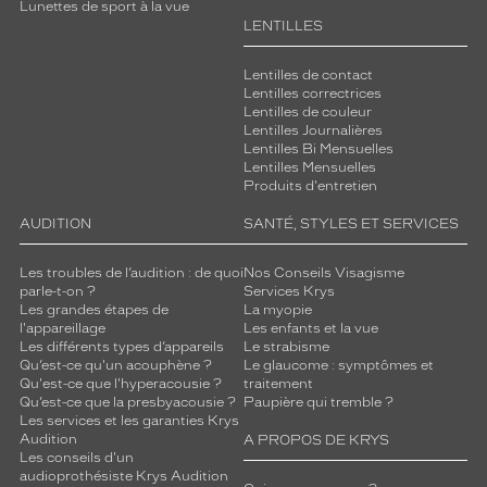
Lunettes de sport à la vue
LENTILLES
Lentilles de contact
Lentilles correctrices
Lentilles de couleur
Lentilles Journalières
Lentilles Bi Mensuelles
Lentilles Mensuelles
Produits d'entretien
AUDITION
SANTÉ, STYLES ET SERVICES
Les troubles de l’audition : de quoi
Nos Conseils Visagisme
parle-t-on ?
Services Krys
Les grandes étapes de
La myopie
l'appareillage
Les enfants et la vue
Les différents types d’appareils
Le strabisme
Qu’est-ce qu'un acouphène ?
Le glaucome : symptômes et
Qu'est-ce que l'hyperacousie ?
traitement
Qu’est-ce que la presbyacousie ?
Paupière qui tremble ?
Les services et les garanties Krys
Audition
A PROPOS DE KRYS
Les conseils d'un
audioprothésiste Krys Audition