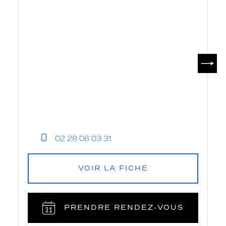
SUIV
02 28 06 03 31
VOIR LA FICHE
PRENDRE RENDEZ‑VOUS