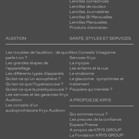
Lentilles correctrices
Lentilles de couleur
Lentilles Journalières
Lentilles Bi Mensuelles
Lentilles Mensuelles
Produits d'entretien
AUDITION
SANTÉ, STYLES ET SERVICES
Les troubles de l’audition : de quoi
Nos Conseils Visagisme
parle-t-on ?
Services Krys
Les grandes étapes de
La myopie
l'appareillage
Les enfants et la vue
Les différents types d’appareils
Le strabisme
Qu’est-ce qu'un acouphène ?
Le glaucome : symptômes et
Qu'est-ce que l'hyperacousie ?
traitement
Qu’est-ce que la presbyacousie ?
Paupière qui tremble ?
Les services et les garanties Krys
Audition
A PROPOS DE KRYS
Les conseils d'un
audioprothésiste Krys Audition
Qui sommes-nous ?
Les preuves de la confiance
Espace Presse
A propos de KRYS GROUP
La Fondation KRYS GROUP