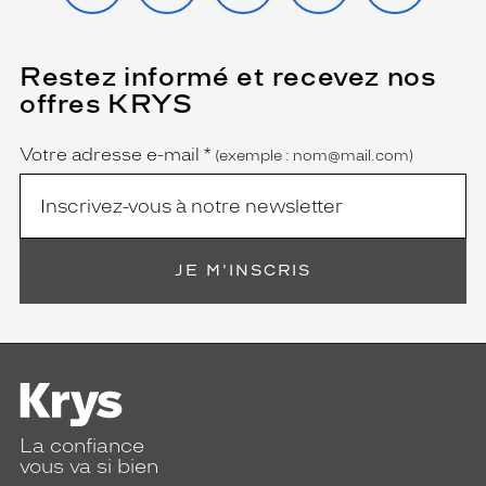
Restez informé et recevez nos
(Ce
champ
offres KRYS
est
Name
obligatoire)
Votre adresse e-mail
*
(exemple : nom@mail.com)
JE M'INSCRIS
La confiance
vous va si bien