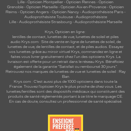
Lille
-
Opticien Montpellier
-
Opticien Rennes
-
Opticien
Grenoble
-
Opticien Marseille
-
Opticien Aix-en-Provence
-
Opticien
Reims
-
Opticien Angers
-
Opticien Nancy
-
Audioprothésiste Paris
-
Audioprothésiste Toulouse
-
Audioprothésiste
Lille
-
Audioprothésiste Strasbourg
-
Audioprothésiste Marseille
Krys, Opticien en ligne :
lentilles de contact
,
lunettes de vue
,
lunettes de soleil
et
piles
audio
Krys.com : Site de vente en ligne de lunettes de soleil, de
lunettes de vue, de
lentilles de contact
, et de piles audios. Essayez
vos lunettes grâce au miroir virtuel Krys, commandez en ligne et
faites vous livrer gratuitement chez l'un des opticiens Krys. La
livraison est offerte pour un retrait dans le réseau Krys. Bénéficiez
également de la garantie "Satisfait ou remboursé 30 jours".
Retrouvez nos marques de lunettes de vue et
lunettes de soleil : Ray
Ban
Krys.com : C’est aussi plus de 1000 opticiens dans toute la
France.
Trouvez l’opticien Krys le plus proche de chez vous
. Les
lunettes/lentilles sont des dispositifs médicaux qui constituent des
produits de santé réglementés portant à ce titre le marquage CE.
En cas de doute, consultez un professionnel de santé spécialisé.