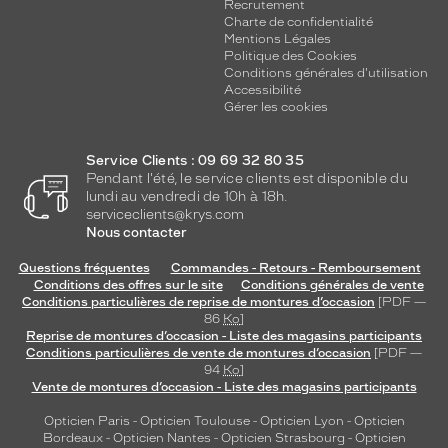
Recrutement
Charte de confidentialité
Mentions Légales
Politique des Cookies
Conditions générales d'utilisation
Accessibilité
Gérer les cookies
Service Clients : 09 69 32 80 35
Pendant l'été, le service clients est disponible du
lundi au vendredi de 10h à 18h.
serviceclients@krys.com
Nous contacter
Questions fréquentes
Commandes - Retours - Remboursement
Conditions des offres sur le site
Conditions générales de vente
Conditions particulières de reprise de montures d’occasion
[PDF —
86
Ko
]
Reprise de montures d’occasion - Liste des magasins participants
Conditions particulières de vente de montures d’occasion
[PDF —
94
Ko
]
Vente de montures d’occasion - Liste des magasins participants
Opticien Paris
-
Opticien Toulouse
-
Opticien Lyon
-
Opticien
Bordeaux
-
Opticien Nantes
-
Opticien Strasbourg
-
Opticien