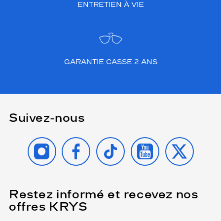
ENTRETIEN À VIE
GARANTIE CASSE 2 ANS
Suivez-nous
INSTAGRAM
FACEBOOK
TIKTOK
YOUTUBE
X
Restez informé et recevez nos
(Ce
champ
offres KRYS
est
Name
obligatoire)