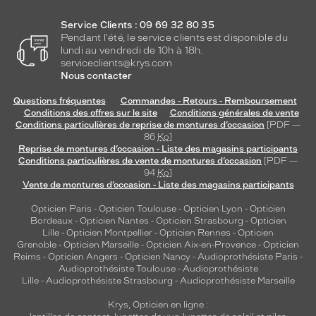
Service Clients : 09 69 32 80 35
Pendant l'été, le service clients est disponible du
lundi au vendredi de 10h à 18h.
serviceclients@krys.com
Nous contacter
Questions fréquentes
Commandes - Retours - Remboursement
Conditions des offres sur le site
Conditions générales de vente
Conditions particulières de reprise de montures d’occasion
[PDF —
86
Ko
]
Reprise de montures d’occasion - Liste des magasins participants
Conditions particulières de vente de montures d’occasion
[PDF —
94
Ko
]
Vente de montures d’occasion - Liste des magasins participants
Opticien Paris
-
Opticien Toulouse
-
Opticien Lyon
-
Opticien
Bordeaux
-
Opticien Nantes
-
Opticien Strasbourg
-
Opticien
Lille
-
Opticien Montpellier
-
Opticien Rennes
-
Opticien
Grenoble
-
Opticien Marseille
-
Opticien Aix-en-Provence
-
Opticien
Reims
-
Opticien Angers
-
Opticien Nancy
-
Audioprothésiste Paris
-
Audioprothésiste Toulouse
-
Audioprothésiste
Lille
-
Audioprothésiste Strasbourg
-
Audioprothésiste Marseille
Krys, Opticien en ligne :