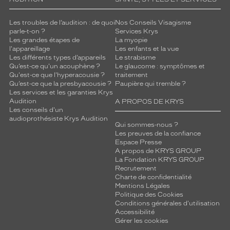
Les troubles de l’audition : de quoi
Nos Conseils Visagisme
parle-t-on ?
Services Krys
Les grandes étapes de
La myopie
l'appareillage
Les enfants et la vue
Les différents types d’appareils
Le strabisme
Qu’est-ce qu'un acouphène ?
Le glaucome : symptômes et
Qu'est-ce que l'hyperacousie ?
traitement
Qu’est-ce que la presbyacousie ?
Paupière qui tremble ?
Les services et les garanties Krys
Audition
A PROPOS DE KRYS
Les conseils d'un
audioprothésiste Krys Audition
Qui sommes-nous ?
Les preuves de la confiance
Espace Presse
A propos de KRYS GROUP
La Fondation KRYS GROUP
Recrutement
Charte de confidentialité
Mentions Légales
Politique des Cookies
Conditions générales d'utilisation
Accessibilité
Gérer les cookies