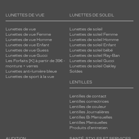
LUNETTES DE VUE
LUNETTES DE SOLEIL
Lunettes de vue
Lunettes de soleil
Lunettes de vue Femme
Lunettes de soleil Femme
Lunettes de vue Homme
Lunettes de soleil Homme
Lunettes de vue Enfant
Lunettes de soleil Enfant
Lunettes de vue Guess
Lunettes de soleil bébé
Lunettes de vue Gucci
Lunettes de soleil Ray-Ban
Les Forfaits [K] à partir de 39€ -
Lunettes de soleil Gucci
monture + verres
Lunettes de soleil Oakley
Lunettes anti-lumière bleue
Soldes
Lunettes de sport à la vue
LENTILLES
Lentilles de contact
Lentilles correctrices
Lentilles de couleur
Lentilles Journalières
Lentilles Bi Mensuelles
Lentilles Mensuelles
Produits d'entretien
AUDITION
SANTÉ, STYLES ET SERVICES