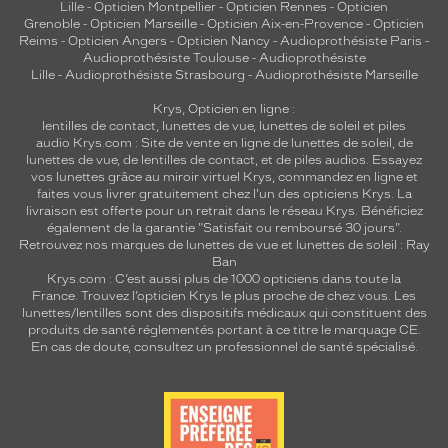
Lille
-
Opticien Montpellier
-
Opticien Rennes
-
Opticien
Grenoble
-
Opticien Marseille
-
Opticien Aix-en-Provence
-
Opticien
Reims
-
Opticien Angers
-
Opticien Nancy
-
Audioprothésiste Paris
-
Audioprothésiste Toulouse
-
Audioprothésiste
Lille
-
Audioprothésiste Strasbourg
-
Audioprothésiste Marseille
Krys, Opticien en ligne :
lentilles de contact
,
lunettes de vue
,
lunettes de soleil
et
piles
audio
Krys.com : Site de vente en ligne de lunettes de soleil, de
lunettes de vue, de
lentilles de contact
, et de piles audios. Essayez
vos lunettes grâce au miroir virtuel Krys, commandez en ligne et
faites vous livrer gratuitement chez l'un des opticiens Krys. La
livraison est offerte pour un retrait dans le réseau Krys. Bénéficiez
également de la garantie "Satisfait ou remboursé 30 jours".
Retrouvez nos marques de lunettes de vue et
lunettes de soleil : Ray
Ban
Krys.com : C’est aussi plus de 1000 opticiens dans toute la
France.
Trouvez l’opticien Krys le plus proche de chez vous
. Les
lunettes/lentilles sont des dispositifs médicaux qui constituent des
produits de santé réglementés portant à ce titre le marquage CE.
En cas de doute, consultez un professionnel de santé spécialisé.