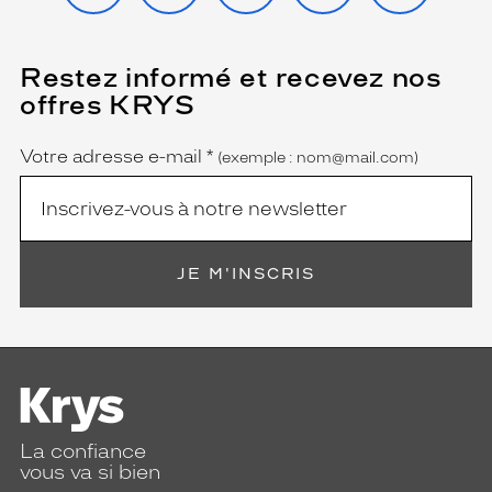
Restez informé et recevez nos
(Ce
champ
offres KRYS
est
Name
obligatoire)
Votre adresse e-mail
*
(exemple : nom@mail.com)
JE M'INSCRIS
La confiance
vous va si bien