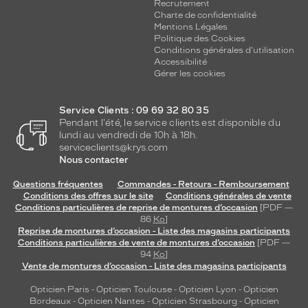
Recrutement
Charte de confidentialité
Mentions Légales
Politique des Cookies
Conditions générales d'utilisation
Accessibilité
Gérer les cookies
Service Clients : 09 69 32 80 35
Pendant l'été, le service clients est disponible du
lundi au vendredi de 10h à 18h.
serviceclients@krys.com
Nous contacter
Questions fréquentes
Commandes - Retours - Remboursement
Conditions des offres sur le site
Conditions générales de vente
Conditions particulières de reprise de montures d’occasion
[PDF —
86
Ko
]
Reprise de montures d’occasion - Liste des magasins participants
Conditions particulières de vente de montures d’occasion
[PDF —
94
Ko
]
Vente de montures d’occasion - Liste des magasins participants
Opticien Paris
-
Opticien Toulouse
-
Opticien Lyon
-
Opticien
Bordeaux
-
Opticien Nantes
-
Opticien Strasbourg
-
Opticien