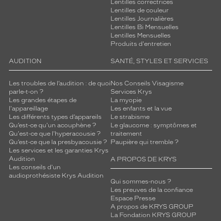
Lentilles correctrices
Lentilles de couleur
Lentilles Journalières
Lentilles Bi Mensuelles
Lentilles Mensuelles
Produits d'entretien
AUDITION
SANTÉ, STYLES ET SERVICES
Les troubles de l’audition : de quoi
Nos Conseils Visagisme
parle-t-on ?
Services Krys
Les grandes étapes de
La myopie
l'appareillage
Les enfants et la vue
Les différents types d’appareils
Le strabisme
Qu’est-ce qu'un acouphène ?
Le glaucome : symptômes et
Qu'est-ce que l'hyperacousie ?
traitement
Qu’est-ce que la presbyacousie ?
Paupière qui tremble ?
Les services et les garanties Krys
Audition
A PROPOS DE KRYS
Les conseils d'un
audioprothésiste Krys Audition
Qui sommes-nous ?
Les preuves de la confiance
Espace Presse
A propos de KRYS GROUP
La Fondation KRYS GROUP