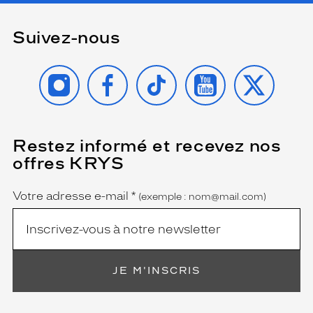
Suivez-nous
INSTAGRAM
FACEBOOK
TIKTOK
YOUTUBE
X
Restez informé et recevez nos
(Ce
champ
offres KRYS
est
Name
obligatoire)
Votre adresse e-mail
*
(exemple : nom@mail.com)
JE M'INSCRIS