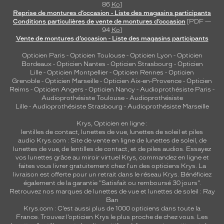
86
Ko
]
Reprise de montures d’occasion - Liste des magasins participants
Conditions particulières de vente de montures d’occasion
[PDF —
94
Ko
]
Vente de montures d’occasion - Liste des magasins participants
Opticien Paris
-
Opticien Toulouse
-
Opticien Lyon
-
Opticien
Bordeaux
-
Opticien Nantes
-
Opticien Strasbourg
-
Opticien
Lille
-
Opticien Montpellier
-
Opticien Rennes
-
Opticien
Grenoble
-
Opticien Marseille
-
Opticien Aix-en-Provence
-
Opticien
Reims
-
Opticien Angers
-
Opticien Nancy
-
Audioprothésiste Paris
-
Audioprothésiste Toulouse
-
Audioprothésiste
Lille
-
Audioprothésiste Strasbourg
-
Audioprothésiste Marseille
Krys, Opticien en ligne :
lentilles de contact
,
lunettes de vue
,
lunettes de soleil
et
piles
audio
Krys.com : Site de vente en ligne de lunettes de soleil, de
lunettes de vue, de
lentilles de contact
, et de piles audios. Essayez
vos lunettes grâce au miroir virtuel Krys, commandez en ligne et
faites vous livrer gratuitement chez l'un des opticiens Krys. La
livraison est offerte pour un retrait dans le réseau Krys. Bénéficiez
également de la garantie "Satisfait ou remboursé 30 jours".
Retrouvez nos marques de lunettes de vue et
lunettes de soleil : Ray
Ban
Krys.com : C’est aussi plus de 1000 opticiens dans toute la
France.
Trouvez l’opticien Krys le plus proche de chez vous
. Les