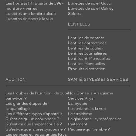
Les Forfaits [K] à partir de 39€ -
Lunettes de soleil Gucci
monture + verres
Lunettes de soleil Oakley
Lunettes anti-lumière bleue
Soldes
Lunettes de sport à la vue
LENTILLES
Lentilles de contact
Lentilles correctrices
Lentilles de couleur
Lentilles Journalières
Lentilles Bi Mensuelles
Lentilles Mensuelles
Produits d'entretien
AUDITION
SANTÉ, STYLES ET SERVICES
Les troubles de l’audition : de quoi
Nos Conseils Visagisme
parle-t-on ?
Services Krys
Les grandes étapes de
La myopie
l'appareillage
Les enfants et la vue
Les différents types d’appareils
Le strabisme
Qu’est-ce qu'un acouphène ?
Le glaucome : symptômes et
Qu'est-ce que l'hyperacousie ?
traitement
Qu’est-ce que la presbyacousie ?
Paupière qui tremble ?
Les services et les garanties Krys