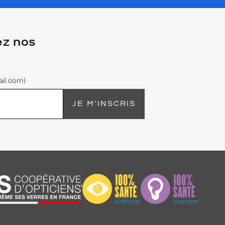
ez nos
il.com)
JE M'INSCRIS