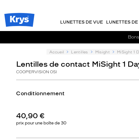
Description
m
J
ER AU
détaillée
TENU
y
e
CIPAL
Opticien
K
r
Krys
r
e
LUNETTES DE VUE
LUNETTES DE 
-
y
-
s
c
La
Bons 
o
confiance
m
vous
m
Accueil
Lentilles
Misight
MiSight 1 
va
a
si
Lentilles de contact MiSight 1 Da
n
bien
d
COOPERVISION OSI
e
Conditionnement
40,90 €
prix pour une
boîte de 30