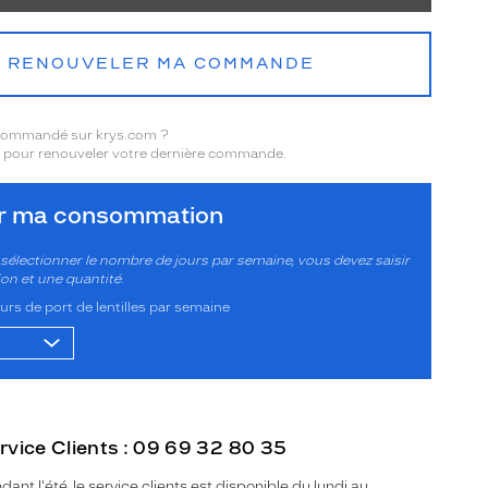
RENOUVELER MA COMMANDE
 commandé sur krys.com ?
pour renouveler votre dernière commande.
er ma consommation
sélectionner le nombre de jours par semaine, vous devez saisir
ion et une quantité.
rs de port de lentilles par semaine
rvice Clients : 09 69 32 80 35
dant l'été, le service clients est disponible du lundi au