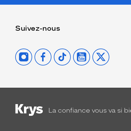
Suivez-nous
INSTAGRAM
FACEBOOK
TIKTOK
YOUTUBE
X
La confiance
vous va si b