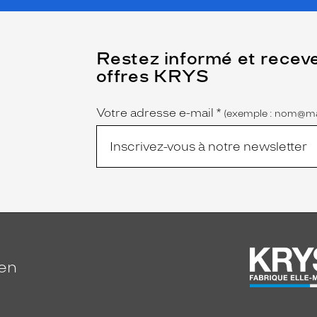
(Ce
Restez informé et recev
champ
offres KRYS
est
Name
obligatoire)
Votre adresse e-mail
*
(exemple : nom@ma
ien