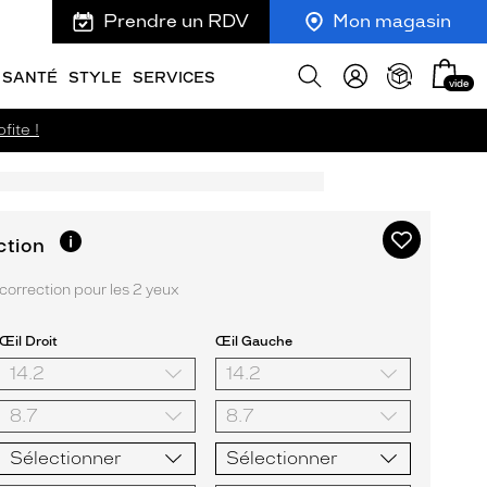
Prendre un RDV
Mon magasin
Mon
Afficher
SANTÉ
STYLE
SERVICES
vide
panie
la
recherche
fite !
Ajouter
Plus
ction
d’informations
à
sur
ma
orrection pour les 2 yeux
l’option
liste
d’envies
Œil Droit
Œil Gauche