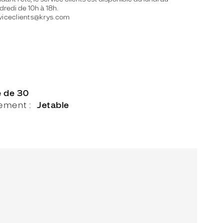
dredi de 10h à 18h.
viceclients@krys.com
e de 30
lement
Jetable