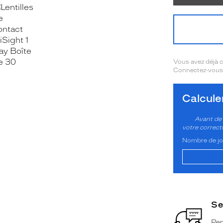
OOK_TITLE
ITTER_TITLE
Vous avez déjà
Connectez-vous 
Calcul
Avant de 
votre correct
Nombre de jou
Se
Pen