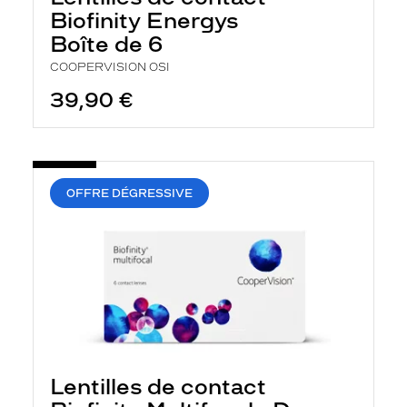
h
Biofinity Energys
e
r
Boîte de 6
c
h
COOPERVISION OSI
e
39,90 €
e
t
r
e
c
h
a
OFFRE DÉGRESSIVE
r
g
e
l
a
p
a
g
e
Lentilles de contact