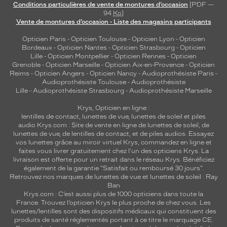
Conditions particulières de vente de montures d’occasion
[PDF —
94
Ko
]
Vente de montures d’occasion - Liste des magasins participants
Opticien Paris
-
Opticien Toulouse
-
Opticien Lyon
-
Opticien
Bordeaux
-
Opticien Nantes
-
Opticien Strasbourg
-
Opticien
Lille
-
Opticien Montpellier
-
Opticien Rennes
-
Opticien
Grenoble
-
Opticien Marseille
-
Opticien Aix-en-Provence
-
Opticien
Reims
-
Opticien Angers
-
Opticien Nancy
-
Audioprothésiste Paris
-
Audioprothésiste Toulouse
-
Audioprothésiste
Lille
-
Audioprothésiste Strasbourg
-
Audioprothésiste Marseille
Krys, Opticien en ligne :
lentilles de contact
,
lunettes de vue
,
lunettes de soleil
et
piles
audio
Krys.com : Site de vente en ligne de lunettes de soleil, de
lunettes de vue, de
lentilles de contact
, et de piles audios. Essayez
vos lunettes grâce au miroir virtuel Krys, commandez en ligne et
faites vous livrer gratuitement chez l'un des opticiens Krys. La
livraison est offerte pour un retrait dans le réseau Krys. Bénéficiez
également de la garantie "Satisfait ou remboursé 30 jours".
Retrouvez nos marques de lunettes de vue et
lunettes de soleil : Ray
Ban
Krys.com : C’est aussi plus de 1000 opticiens dans toute la
France.
Trouvez l’opticien Krys le plus proche de chez vous
. Les
lunettes/lentilles sont des dispositifs médicaux qui constituent des
produits de santé réglementés portant à ce titre le marquage CE.