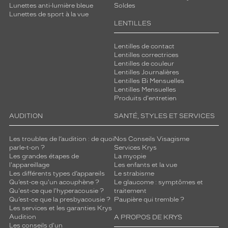
Lunettes anti-lumière bleue
Soldes
Lunettes de sport à la vue
LENTILLES
Lentilles de contact
Lentilles correctrices
Lentilles de couleur
Lentilles Journalières
Lentilles Bi Mensuelles
Lentilles Mensuelles
Produits d'entretien
AUDITION
SANTÉ, STYLES ET SERVICES
Les troubles de l’audition : de quoi
Nos Conseils Visagisme
parle-t-on ?
Services Krys
Les grandes étapes de
La myopie
l'appareillage
Les enfants et la vue
Les différents types d’appareils
Le strabisme
Qu’est-ce qu'un acouphène ?
Le glaucome : symptômes et
Qu'est-ce que l'hyperacousie ?
traitement
Qu’est-ce que la presbyacousie ?
Paupière qui tremble ?
Les services et les garanties Krys
Audition
A PROPOS DE KRYS
Les conseils d'un