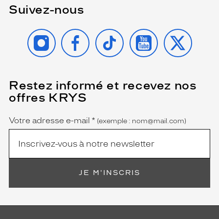
Suivez-nous
INSTAGRAM
FACEBOOK
TIKTOK
YOUTUBE
X
Restez informé et recevez nos
(Ce
champ
offres KRYS
est
Name
obligatoire)
Votre adresse e-mail
*
(exemple : nom@mail.com)
JE M'INSCRIS