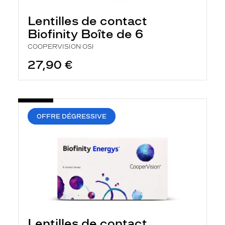
e
l
Lentilles de contact
a
n
Biofinity Boîte de 6
c
COOPERVISION OSI
e
a
27,90 €
u
t
o
m
a
t
i
OFFRE DÉGRESSIVE
q
u
e
m
e
n
t
l
a
r
e
c
Lentilles de contact