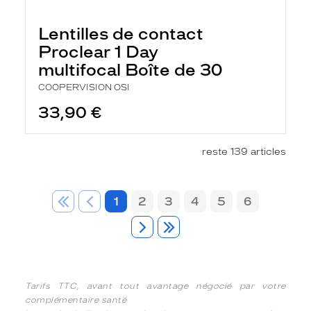
Lentilles de contact
Proclear 1 Day
multifocal Boîte de 30
COOPERVISION OSI
33,90 €
reste 139 articles
1
2
3
4
5
6
Tarifs TTC, avant tout avantage négocié par votre
complémentaire santé