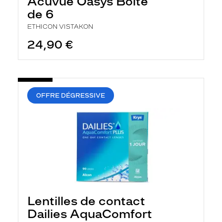
Acuvue Oasys Boîte
e
r
de 6
c
h
ETHICON VISTAKON
e
24,90 €
e
t
r
e
c
h
a
OFFRE DÉGRESSIVE
r
g
e
l
a
p
a
g
e
Lentilles de contact
Dailies AquaComfort