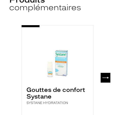
complémentaires
-
SYSTANE
HYDRATATION
SUIV
Gouttes de confort
Systane
SYSTANE HYDRATATION