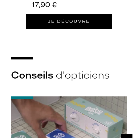
17,90 €
JE DÉCOUVRE
Conseils
d'opticiens
-
Quelques
conseils
pour
débuter
avec
ses
SUIV