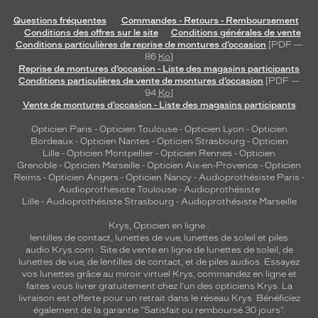
Questions fréquentes
Commandes - Retours - Remboursement
Conditions des offres sur le site
Conditions générales de vente
Conditions particulières de reprise de montures d’occasion
[PDF —
86
Ko
]
Reprise de montures d’occasion - Liste des magasins participants
Conditions particulières de vente de montures d’occasion
[PDF —
94
Ko
]
Vente de montures d’occasion - Liste des magasins participants
Opticien Paris
-
Opticien Toulouse
-
Opticien Lyon
-
Opticien
Bordeaux
-
Opticien Nantes
-
Opticien Strasbourg
-
Opticien
Lille
-
Opticien Montpellier
-
Opticien Rennes
-
Opticien
Grenoble
-
Opticien Marseille
-
Opticien Aix-en-Provence
-
Opticien
Reims
-
Opticien Angers
-
Opticien Nancy
-
Audioprothésiste Paris
-
Audioprothésiste Toulouse
-
Audioprothésiste
Lille
-
Audioprothésiste Strasbourg
-
Audioprothésiste Marseille
Krys, Opticien en ligne :
lentilles de contact
,
lunettes de vue
,
lunettes de soleil
et
piles
audio
Krys.com : Site de vente en ligne de lunettes de soleil, de
lunettes de vue, de
lentilles de contact
, et de piles audios. Essayez
vos lunettes grâce au miroir virtuel Krys, commandez en ligne et
faites vous livrer gratuitement chez l'un des opticiens Krys. La
livraison est offerte pour un retrait dans le réseau Krys. Bénéficiez
également de la garantie "Satisfait ou remboursé 30 jours".