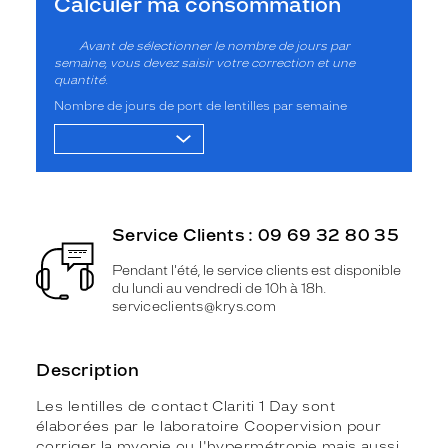
Calculer ma consommation
Avant de sélectionner le nombre de jours par
semaine, vous devez saisir votre correction et une
quantité.
Nombre de jours de port de lentilles par semaine
Service Clients : 09 69 32 80 35
Pendant l'été, le service clients est disponible
du lundi au vendredi de 10h à 18h.
serviceclients@krys.com
Description
Les lentilles de contact Clariti 1 Day sont
élaborées par le laboratoire Coopervision pour
corriger la myopie ou l'hypermétropie mais aussi