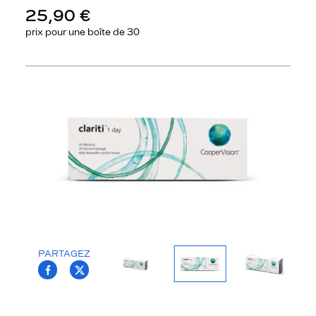
25,90 €
prix pour une
boîte de 30
Précédent
Sui
PARTAGEZ
T.PROJECT.KRYS.FRONT.SHARE_FACEBOO
T.PROJECT.KRYS.FRONT.SHARE_TWI