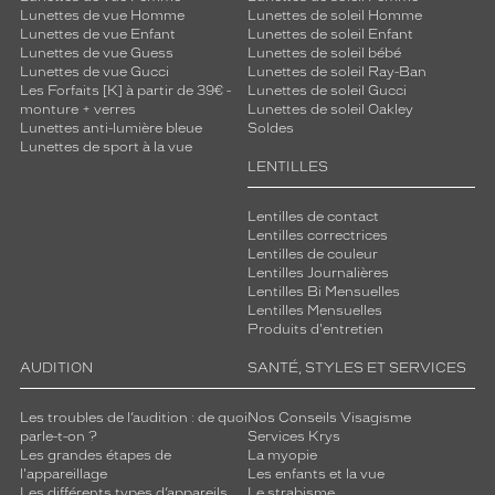
Lunettes de vue Homme
Lunettes de soleil Homme
Lunettes de vue Enfant
Lunettes de soleil Enfant
Lunettes de vue Guess
Lunettes de soleil bébé
Lunettes de vue Gucci
Lunettes de soleil Ray-Ban
Les Forfaits [K] à partir de 39€ -
Lunettes de soleil Gucci
monture + verres
Lunettes de soleil Oakley
Lunettes anti-lumière bleue
Soldes
Lunettes de sport à la vue
LENTILLES
Lentilles de contact
Lentilles correctrices
Lentilles de couleur
Lentilles Journalières
Lentilles Bi Mensuelles
Lentilles Mensuelles
Produits d'entretien
AUDITION
SANTÉ, STYLES ET SERVICES
Les troubles de l’audition : de quoi
Nos Conseils Visagisme
parle-t-on ?
Services Krys
Les grandes étapes de
La myopie
l'appareillage
Les enfants et la vue
Les différents types d’appareils
Le strabisme