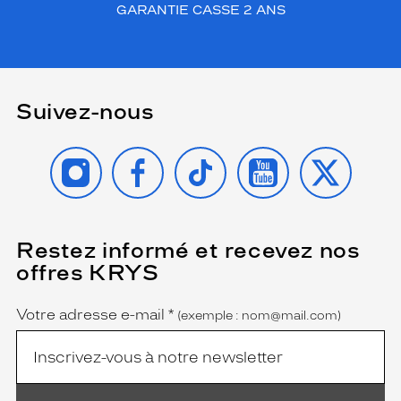
GARANTIE CASSE 2 ANS
Suivez-nous
INSTAGRAM
FACEBOOK
TIKTOK
YOUTUBE
X
Restez informé et recevez nos
(Ce
champ
offres KRYS
est
Name
obligatoire)
Votre adresse e-mail
*
(exemple : nom@mail.com)