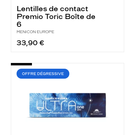
e
r
Lentilles de contact
c
Premio Toric Boîte de
h
e
6
e
t
MENICON EUROPE
r
33,90 €
e
c
h
a
r
g
e
OFFRE DÉGRESSIVE
l
a
p
a
g
e