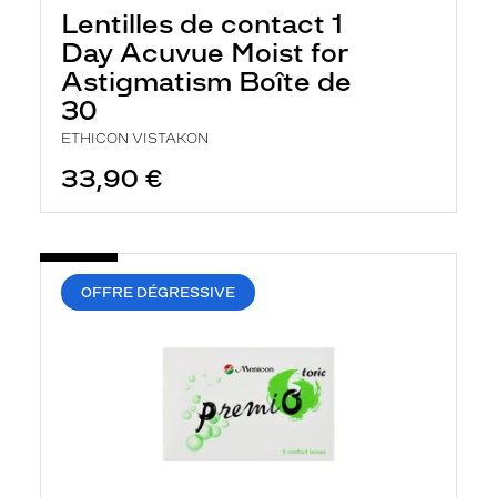
l
Lentilles de contact 1
a
n
Day Acuvue Moist for
c
Astigmatism Boîte de
e
a
30
u
t
ETHICON VISTAKON
o
33,90 €
m
a
t
i
q
u
e
OFFRE DÉGRESSIVE
m
e
n
t
l
a
r
e
c
h