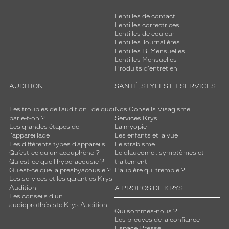
Lentilles de contact
Lentilles correctrices
Lentilles de couleur
Lentilles Journalières
Lentilles Bi Mensuelles
Lentilles Mensuelles
Produits d'entretien
AUDITION
SANTÉ, STYLES ET SERVICES
Les troubles de l’audition : de quoi
Nos Conseils Visagisme
parle-t-on ?
Services Krys
Les grandes étapes de
La myopie
l'appareillage
Les enfants et la vue
Les différents types d’appareils
Le strabisme
Qu’est-ce qu'un acouphène ?
Le glaucome : symptômes et
Qu'est-ce que l'hyperacousie ?
traitement
Qu’est-ce que la presbyacousie ?
Paupière qui tremble ?
Les services et les garanties Krys
Audition
A PROPOS DE KRYS
Les conseils d'un
audioprothésiste Krys Audition
Qui sommes-nous ?
Les preuves de la confiance
Espace Presse