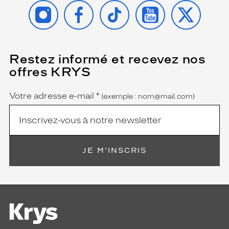
INSTAGRAM
FACEBOOK
TIKTOK
YOUTUBE
X
Restez informé et recevez nos
(Ce
champ
offres KRYS
est
Name
obligatoire)
Votre adresse e-mail
*
(exemple : nom@mail.com)
JE M'INSCRIS