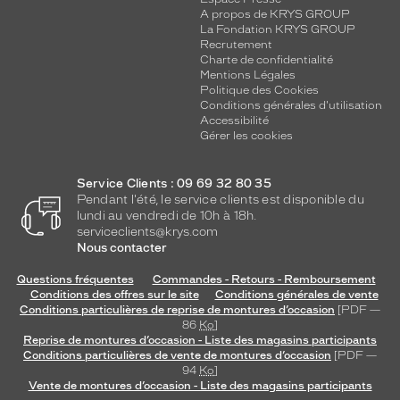
A propos de KRYS GROUP
La Fondation KRYS GROUP
Recrutement
Charte de confidentialité
Mentions Légales
Politique des Cookies
Conditions générales d'utilisation
Accessibilité
Gérer les cookies
Service Clients : 09 69 32 80 35
Pendant l'été, le service clients est disponible du
lundi au vendredi de 10h à 18h.
serviceclients@krys.com
Nous contacter
Questions fréquentes
Commandes - Retours - Remboursement
Conditions des offres sur le site
Conditions générales de vente
Conditions particulières de reprise de montures d’occasion
[PDF —
86
Ko
]
Reprise de montures d’occasion - Liste des magasins participants
Conditions particulières de vente de montures d’occasion
[PDF —
94
Ko
]
Vente de montures d’occasion - Liste des magasins participants