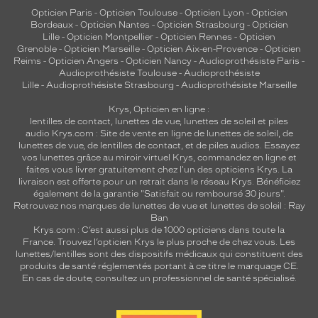
Opticien Paris
-
Opticien Toulouse
-
Opticien Lyon
-
Opticien
Bordeaux
-
Opticien Nantes
-
Opticien Strasbourg
-
Opticien
Lille
-
Opticien Montpellier
-
Opticien Rennes
-
Opticien
Grenoble
-
Opticien Marseille
-
Opticien Aix-en-Provence
-
Opticien
Reims
-
Opticien Angers
-
Opticien Nancy
-
Audioprothésiste Paris
-
Audioprothésiste Toulouse
-
Audioprothésiste
Lille
-
Audioprothésiste Strasbourg
-
Audioprothésiste Marseille
Krys, Opticien en ligne :
lentilles de contact
,
lunettes de vue
,
lunettes de soleil
et
piles
audio
Krys.com : Site de vente en ligne de lunettes de soleil, de
lunettes de vue, de
lentilles de contact
, et de piles audios. Essayez
vos lunettes grâce au miroir virtuel Krys, commandez en ligne et
faites vous livrer gratuitement chez l'un des opticiens Krys. La
livraison est offerte pour un retrait dans le réseau Krys. Bénéficiez
également de la garantie "Satisfait ou remboursé 30 jours".
Retrouvez nos marques de lunettes de vue et
lunettes de soleil : Ray
Ban
Krys.com : C’est aussi plus de 1000 opticiens dans toute la
France.
Trouvez l’opticien Krys le plus proche de chez vous
. Les
lunettes/lentilles sont des dispositifs médicaux qui constituent des
produits de santé réglementés portant à ce titre le marquage CE.
En cas de doute, consultez un professionnel de santé spécialisé.