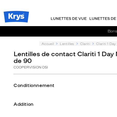
Description
m
J
ER AU
détaillée
TENU
y
e
CIPAL
Opticien
K
r
Krys
r
e
LUNETTES DE VUE
LUNETTES DE 
-
y
-
s
c
La
Bons 
o
confiance
m
vous
m
Accueil
Lentilles
Clariti
Clariti 1 Day
va
a
si
Lentilles de contact Clariti 1 Day
n
bien
de 90
d
e
COOPERVISION OSI
Conditionnement
Addition