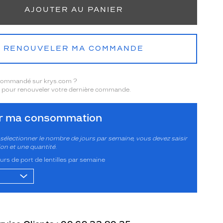
AJOUTER AU PANIER
RENOUVELER MA COMMANDE
 commandé sur krys.com ?
pour renouveler votre dernière commande.
er ma consommation
sélectionner le nombre de jours par semaine, vous devez saisir
ion et une quantité.
rs de port de lentilles par semaine