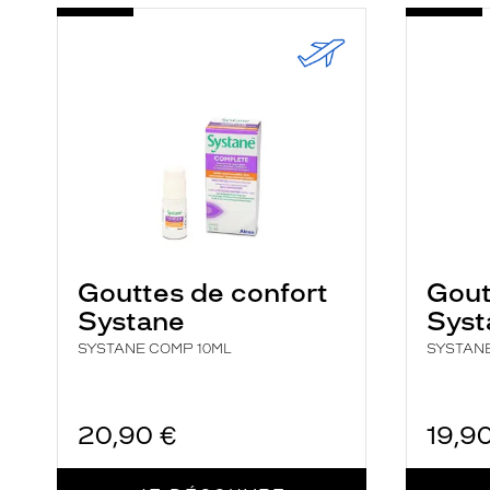
-
-
SYSTANE
SYSTAN
COMP
HYD
10ML
UNIDOS
Gouttes de confort
Gout
Systane
Syst
SYSTANE COMP 10ML
SYSTAN
20,90 €
19,9