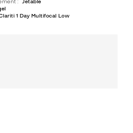
lement
Jetable
gel
Clariti 1 Day Multifocal Low