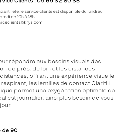
rvice Clients : 09 69 32 80 35
dant l'été, le service clients est disponible du lundi au
dredi de 10h à 18h.
viceclients@krys.com
 pour répondre aux besoins visuels des
on de près, de loin et les distances
 distances, offrant une expérience visuelle
espirant, les lentilles de contact Clariti 1
 unique permet une oxygénation optimale de
ocal est journalier, ainsi plus besoin de vous
jour.
e de 90