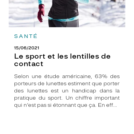
SANTÉ
15/06/2021
Le sport et les lentilles de
contact
Selon une étude américaine, 63% des
porteurs de lunettes estiment que porter
des lunettes est un handicap dans la
pratique du sport. Un chiffre important
qui n’est pas si étonnant que ça. En effet,
les lunettes associées au sport peuvent
être assez contraignantes.
Heureusement, il existe une solution de
substitution : les lentilles de contact.