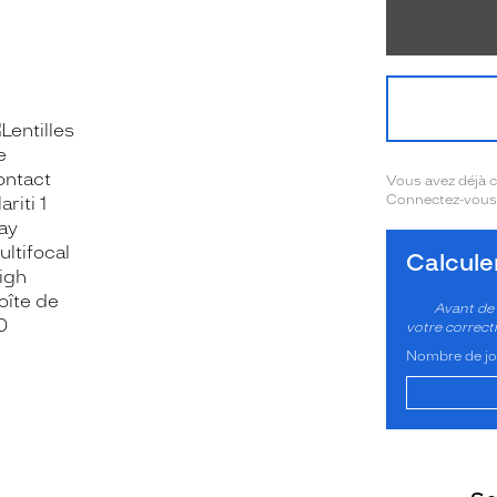
Vous avez déjà
Connectez-vous 
OOK_TITLE
ITTER_TITLE
Calcul
Avant de 
votre correct
Nombre de jou