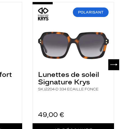
-
-
SKJ2204-
C
D
1
POLARISANT
334
D
ECAILLE
M
FONCE
H
SUIVAN
fort
Lunettes de soleil
Signature Krys
SKJ2204-D 334 ECAILLE FONCE
49,00 €