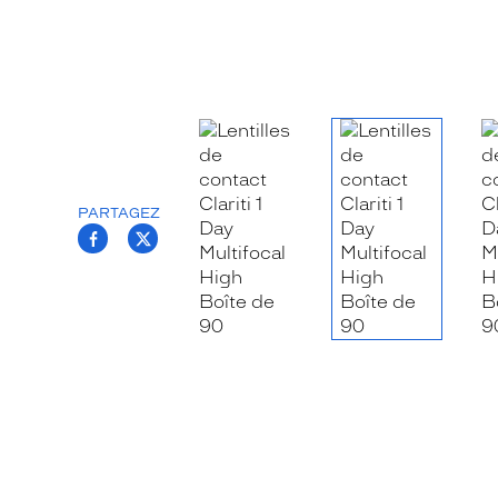
PARTAGEZ
T.PROJECT.KRYS.FRONT.SHARE_FACEB
T.PROJECT.KRYS.FRONT.SHARE_TW