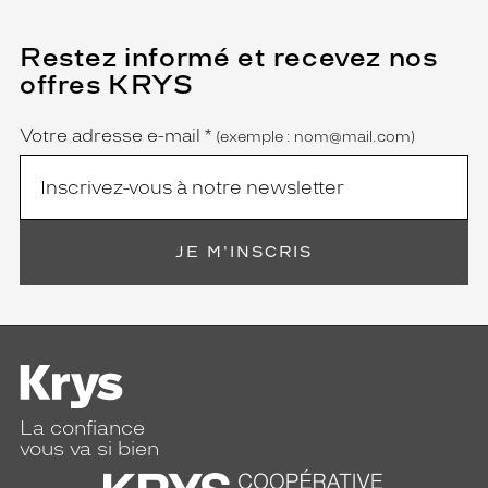
Restez informé et recevez nos
(Ce
champ
offres KRYS
est
Name
obligatoire)
Votre adresse e-mail
*
(exemple : nom@mail.com)
JE M'INSCRIS
La confiance
vous va si bien