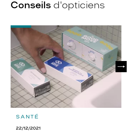
Conseils
d'opticiens
-
Quelques
conseils
pour
débuter
avec
ses
SUIV
lentilles
SANTÉ
22/12/2021