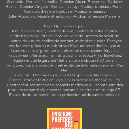
Grenoble
-
Opticien Marseille
-
Opticien Aix-en-Provence
-
Opticien
Reims
-
Opticien Angers
-
Opticien Nancy
-
Audioprothésiste Paris
-
Audioprothésiste Toulouse
-
Audioprothésiste
Lille
-
Audioprothésiste Strasbourg
-
Audioprothésiste Marseille
Krys, Opticien en ligne :
lentilles de contact
,
lunettes de vue
,
lunettes de soleil
et
piles
audio
Krys.com : Site de vente en ligne de lunettes de soleil, de
lunettes de vue, de
lentilles de contact
, et de piles audios. Essayez
vos lunettes grâce au miroir virtuel Krys, commandez en ligne et
faites vous livrer gratuitement chez l'un des opticiens Krys. La
livraison est offerte pour un retrait dans le réseau Krys. Bénéficiez
également de la garantie "Satisfait ou remboursé 30 jours".
Retrouvez nos marques de lunettes de vue et
lunettes de soleil : Ray
Ban
Krys.com : C’est aussi plus de 1000 opticiens dans toute la
France.
Trouvez l’opticien Krys le plus proche de chez vous
. Les
lunettes/lentilles sont des dispositifs médicaux qui constituent des
produits de santé réglementés portant à ce titre le marquage CE.
En cas de doute, consultez un professionnel de santé spécialisé.