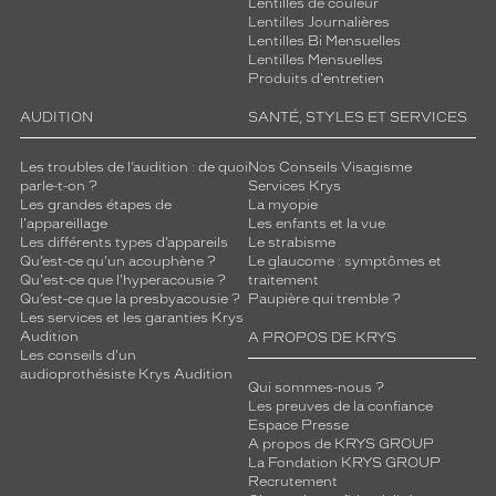
Lentilles de couleur
Lentilles Journalières
Lentilles Bi Mensuelles
Lentilles Mensuelles
Produits d'entretien
AUDITION
SANTÉ, STYLES ET SERVICES
Les troubles de l’audition : de quoi
Nos Conseils Visagisme
parle-t-on ?
Services Krys
Les grandes étapes de
La myopie
l'appareillage
Les enfants et la vue
Les différents types d’appareils
Le strabisme
Qu’est-ce qu'un acouphène ?
Le glaucome : symptômes et
Qu'est-ce que l'hyperacousie ?
traitement
Qu’est-ce que la presbyacousie ?
Paupière qui tremble ?
Les services et les garanties Krys
Audition
A PROPOS DE KRYS
Les conseils d'un
audioprothésiste Krys Audition
Qui sommes-nous ?
Les preuves de la confiance
Espace Presse
A propos de KRYS GROUP
La Fondation KRYS GROUP
Recrutement