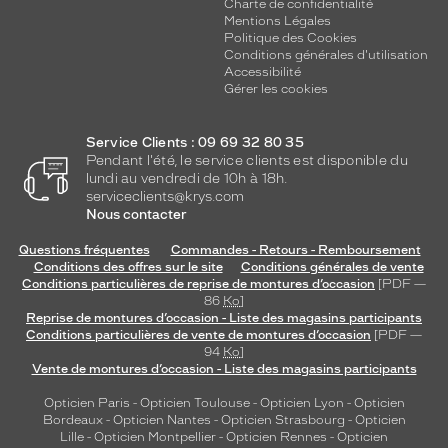
Charte de confidentialité
Mentions Légales
Politique des Cookies
Conditions générales d'utilisation
Accessibilité
Gérer les cookies
Service Clients : 09 69 32 80 35
Pendant l'été, le service clients est disponible du
lundi au vendredi de 10h à 18h.
serviceclients@krys.com
Nous contacter
Questions fréquentes
Commandes - Retours - Remboursement
Conditions des offres sur le site
Conditions générales de vente
Conditions particulières de reprise de montures d’occasion
[PDF —
86
Ko
]
Reprise de montures d’occasion - Liste des magasins participants
Conditions particulières de vente de montures d’occasion
[PDF —
94
Ko
]
Vente de montures d’occasion - Liste des magasins participants
Opticien Paris
-
Opticien Toulouse
-
Opticien Lyon
-
Opticien
Bordeaux
-
Opticien Nantes
-
Opticien Strasbourg
-
Opticien
Lille
-
Opticien Montpellier
-
Opticien Rennes
-
Opticien