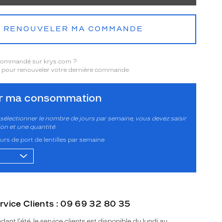
RENOUVELER MA COMMANDE
 commandé sur krys.com ?
pour renouveler votre dernière commande.
er ma consommation
sélectionner le nombre de jours par semaine, vous devez saisir
ion et une quantité.
rs de port de lentilles par semaine
rvice Clients : 09 69 32 80 35
dant l'été, le service clients est disponible du lundi au