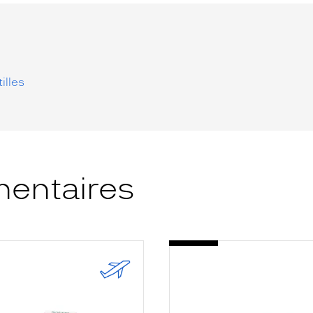
illes
entaires
-
E
SYSTANE
HYD
UNIDOSE