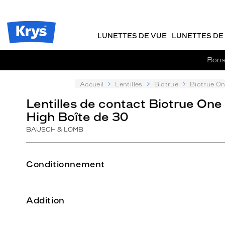
Description
m
J
ER AU
détaillée
TENU
y
e
CIPAL
Opticien
K
r
Krys
r
e
LUNETTES DE VUE
LUNETTES DE 
-
y
-
s
c
La
Bons 
o
confiance
m
vous
m
Accueil
Lentilles
Biotrue
Biotrue On
va
a
si
Lentilles de contact Biotrue One
n
bien
High Boîte de 30
d
e
BAUSCH & LOMB
Conditionnement
Addition