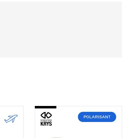
-
SKJ2204-
D
POLARISANT
334
ECAILLE
FONCE