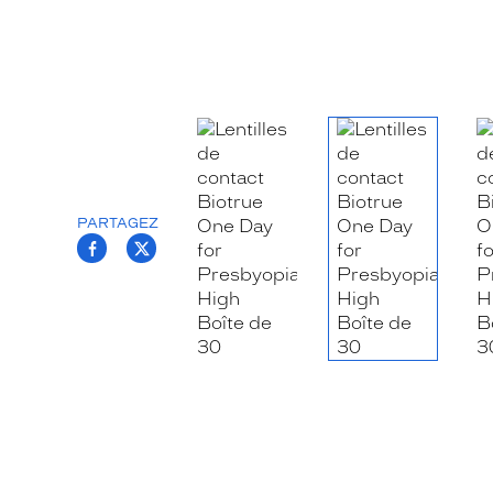
PARTAGEZ
T.PROJECT.KRYS.FRONT.SHARE_FACEB
T.PROJECT.KRYS.FRONT.SHARE_TW