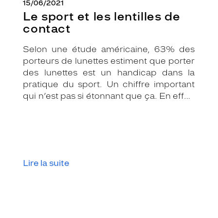
15/06/2021
Le sport et les lentilles de
contact
Selon une étude américaine, 63% des
porteurs de lunettes estiment que porter
des lunettes est un handicap dans la
pratique du sport. Un chiffre important
qui n’est pas si étonnant que ça. En effet,
les lunettes associées au sport peuvent
être assez contraignantes.
Heureusement, il existe une solution de
substitution : les lentilles de contact.
Lire la suite