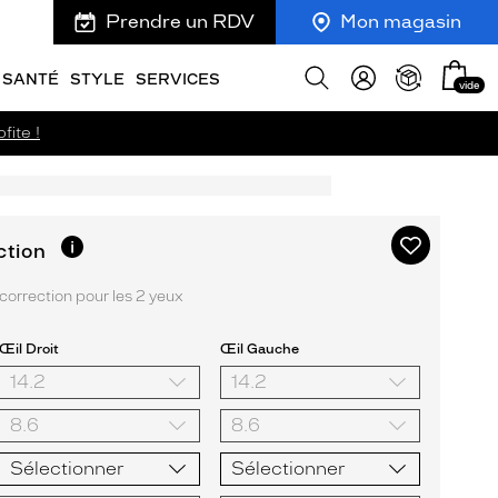
Prendre un RDV
Mon magasin
Mon
Afficher
SANTÉ
STYLE
SERVICES
vide
panie
la
recherche
fite !
Ajouter
Plus
ction
d’informations
à
sur
ma
orrection pour les 2 yeux
l’option
liste
d’envies
Œil Droit
Œil Gauche