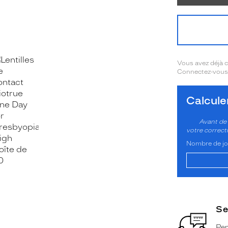
Vous avez déjà
Connectez-vous 
Calcul
OOK_TITLE
ITTER_TITLE
Avant de 
votre correct
Nombre de jou
Se
Pen