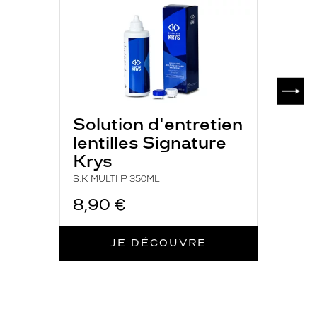
SUIV
Solution d'entretien
lentilles Signature
Krys
S.K MULTI P 350ML
8,90 €
JE DÉCOUVRE