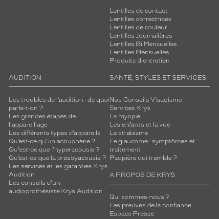
Lentilles de contact
Lentilles correctrices
Lentilles de couleur
Lentilles Journalières
Lentilles Bi Mensuelles
Lentilles Mensuelles
Produits d'entretien
AUDITION
SANTÉ, STYLES ET SERVICES
Les troubles de l’audition : de quoi
Nos Conseils Visagisme
parle-t-on ?
Services Krys
Les grandes étapes de
La myopie
l'appareillage
Les enfants et la vue
Les différents types d’appareils
Le strabisme
Qu’est-ce qu'un acouphène ?
Le glaucome : symptômes et
Qu'est-ce que l'hyperacousie ?
traitement
Qu’est-ce que la presbyacousie ?
Paupière qui tremble ?
Les services et les garanties Krys
Audition
A PROPOS DE KRYS
Les conseils d'un
audioprothésiste Krys Audition
Qui sommes-nous ?
Les preuves de la confiance
Espace Presse