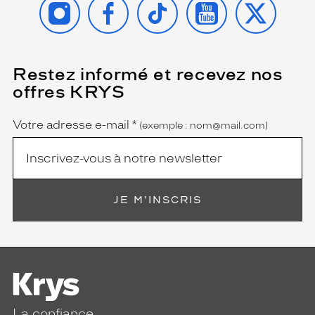
Restez informé et recevez nos
(Ce
champ
offres KRYS
est
Name
obligatoire)
Votre adresse e-mail
*
(exemple : nom@mail.com)
JE M'INSCRIS
La confiance