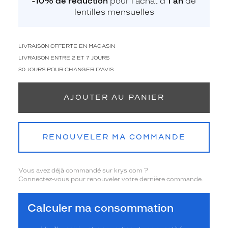
-10% de réduction
pour l'achat d'
1 an
de
lentilles mensuelles
LIVRAISON OFFERTE EN MAGASIN
LIVRAISON ENTRE 2 ET 7 JOURS
30 JOURS POUR CHANGER D'AVIS
AJOUTER AU PANIER
RENOUVELER MA COMMANDE
Vous avez déjà commandé sur krys.com ?
Connectez-vous pour renouveler votre dernière commande.
Calculer ma consommation