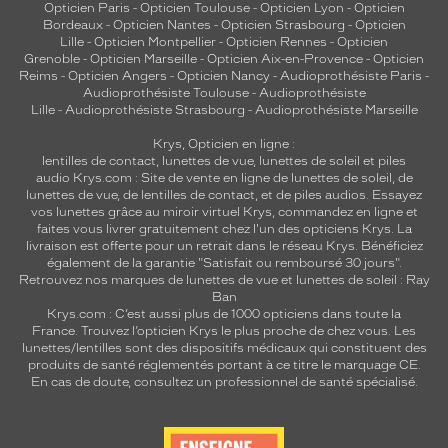
Opticien Paris
-
Opticien Toulouse
-
Opticien Lyon
-
Opticien
Bordeaux
-
Opticien Nantes
-
Opticien Strasbourg
-
Opticien
Lille
-
Opticien Montpellier
-
Opticien Rennes
-
Opticien
Grenoble
-
Opticien Marseille
-
Opticien Aix-en-Provence
-
Opticien
Reims
-
Opticien Angers
-
Opticien Nancy
-
Audioprothésiste Paris
-
Audioprothésiste Toulouse
-
Audioprothésiste
Lille
-
Audioprothésiste Strasbourg
-
Audioprothésiste Marseille
Krys, Opticien en ligne :
lentilles de contact
,
lunettes de vue
,
lunettes de soleil
et
piles
audio
Krys.com : Site de vente en ligne de lunettes de soleil, de
lunettes de vue, de
lentilles de contact
, et de piles audios. Essayez
vos lunettes grâce au miroir virtuel Krys, commandez en ligne et
faites vous livrer gratuitement chez l'un des opticiens Krys. La
livraison est offerte pour un retrait dans le réseau Krys. Bénéficiez
également de la garantie "Satisfait ou remboursé 30 jours".
Retrouvez nos marques de lunettes de vue et
lunettes de soleil : Ray
Ban
Krys.com : C’est aussi plus de 1000 opticiens dans toute la
France.
Trouvez l’opticien Krys le plus proche de chez vous
. Les
lunettes/lentilles sont des dispositifs médicaux qui constituent des
produits de santé réglementés portant à ce titre le marquage CE.
En cas de doute, consultez un professionnel de santé spécialisé.