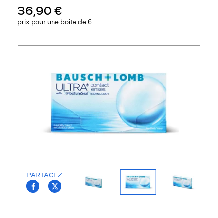
36,90 €
prix pour une
boîte de 6
Précédent
Sui
PARTAGEZ
T.PROJECT.KRYS.FRONT.SHARE_FACEBOO
T.PROJECT.KRYS.FRONT.SHARE_TWI