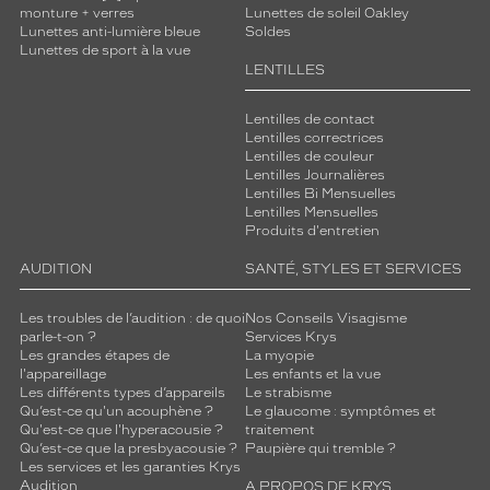
monture + verres
Lunettes de soleil Oakley
Lunettes anti-lumière bleue
Soldes
Lunettes de sport à la vue
LENTILLES
Lentilles de contact
Lentilles correctrices
Lentilles de couleur
Lentilles Journalières
Lentilles Bi Mensuelles
Lentilles Mensuelles
Produits d'entretien
AUDITION
SANTÉ, STYLES ET SERVICES
Les troubles de l’audition : de quoi
Nos Conseils Visagisme
parle-t-on ?
Services Krys
Les grandes étapes de
La myopie
l'appareillage
Les enfants et la vue
Les différents types d’appareils
Le strabisme
Qu’est-ce qu'un acouphène ?
Le glaucome : symptômes et
Qu'est-ce que l'hyperacousie ?
traitement
Qu’est-ce que la presbyacousie ?
Paupière qui tremble ?
Les services et les garanties Krys
Audition
A PROPOS DE KRYS