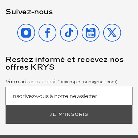
Suivez-nous
INSTAGRAM
FACEBOOK
TIKTOK
YOUTUBE
X
Restez informé et recevez nos
(Ce
champ
offres KRYS
est
Name
obligatoire)
Votre adresse e-mail
*
(exemple : nom@mail.com)
JE M'INSCRIS