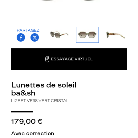
la
monture
Rectangle
Couleur
PARTAGEZ
de
T.PROJECT.KRYS.FRONT.SHARE_FACEBOO
T.PROJECT.KRYS.FRONT.SHARE_TWI
la
monture
Ve68
ESSAYAGE VIRTUEL
Vert
Cristal
Couleur
Lunettes de soleil
du
verre
ba&sh
LIZBET VE68 VERT CRISTAL
Brun
Indice
de
179,00 €
protection
Avec correction
3