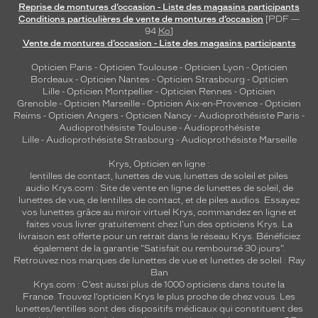
Reprise de montures d’occasion - Liste des magasins participants
Conditions particulières de vente de montures d’occasion
[PDF —
94
Ko
]
Vente de montures d’occasion - Liste des magasins participants
Opticien Paris
-
Opticien Toulouse
-
Opticien Lyon
-
Opticien
Bordeaux
-
Opticien Nantes
-
Opticien Strasbourg
-
Opticien
Lille
-
Opticien Montpellier
-
Opticien Rennes
-
Opticien
Grenoble
-
Opticien Marseille
-
Opticien Aix-en-Provence
-
Opticien
Reims
-
Opticien Angers
-
Opticien Nancy
-
Audioprothésiste Paris
-
Audioprothésiste Toulouse
-
Audioprothésiste
Lille
-
Audioprothésiste Strasbourg
-
Audioprothésiste Marseille
Krys, Opticien en ligne :
lentilles de contact
,
lunettes de vue
,
lunettes de soleil
et
piles
audio
Krys.com : Site de vente en ligne de lunettes de soleil, de
lunettes de vue, de
lentilles de contact
, et de piles audios. Essayez
vos lunettes grâce au miroir virtuel Krys, commandez en ligne et
faites vous livrer gratuitement chez l'un des opticiens Krys. La
livraison est offerte pour un retrait dans le réseau Krys. Bénéficiez
également de la garantie "Satisfait ou remboursé 30 jours".
Retrouvez nos marques de lunettes de vue et
lunettes de soleil : Ray
Ban
Krys.com : C’est aussi plus de 1000 opticiens dans toute la
France.
Trouvez l’opticien Krys le plus proche de chez vous
. Les
lunettes/lentilles sont des dispositifs médicaux qui constituent des