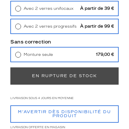
Polarisant
À partir de 39 €
Avec 2 verres unifocaux
Non
Retrait en magasin
Offert
Type
de
À partir de 99 €
Avec 2 verres progressifs
verres
Retrait en magasin
Offert
compatibles
Sans correction
Progressifs
Unifocaux
179,00 €
Monture seule
Type
Livraison à domicile
5,90 €
de
Retrait en magasin
Offert
montage
EN RUPTURE DE STOCK
Cerclé
Taille
de
LIVRAISON SOUS 4 JOURS EN MOYENNE
monture
S
M’AVERTIR DÈS DISPONIBILITÉ DU
PRODUIT
Afficher
la
LIVRAISON OFFERTE EN MAGASIN
mention