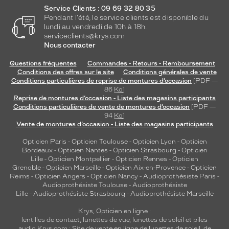
l
Service Clients : 09 69 32 80 35
Pendant l'été, le service clients est disponible du
l
lundi au vendredi de 10h à 18h.
e
serviceclients@krys.com
p
Nous contacter
a
r
Questions fréquentes
Commandes - Retours - Remboursement
f
Conditions des offres sur le site
Conditions générales de vente
a
Conditions particulières de reprise de montures d’occasion
[PDF —
86
Ko
]
i
Reprise de montures d’occasion - Liste des magasins participants
t
Conditions particulières de vente de montures d’occasion
[PDF —
e
94
Ko
]
.
Vente de montures d’occasion - Liste des magasins participants
L
e
Opticien Paris
-
Opticien Toulouse
-
Opticien Lyon
-
Opticien
Bordeaux
-
Opticien Nantes
-
Opticien Strasbourg
-
Opticien
s
Lille
-
Opticien Montpellier
-
Opticien Rennes
-
Opticien
l
Grenoble
-
Opticien Marseille
-
Opticien Aix-en-Provence
-
Opticien
a
Reims
-
Opticien Angers
-
Opticien Nancy
-
Audioprothésiste Paris
-
r
Audioprothésiste Toulouse
-
Audioprothésiste
g
Lille
-
Audioprothésiste Strasbourg
-
Audioprothésiste Marseille
e
Krys, Opticien en ligne :
s
lentilles de contact
,
lunettes de vue
,
lunettes de soleil
et
piles
b
audio
Krys.com : Site de vente en ligne de lunettes de soleil, de