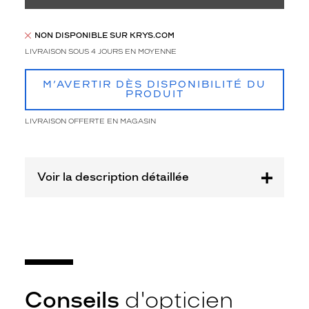
n
n
a
NON DISPONIBLE SUR KRYS.COM
n
LIVRAISON SOUS 4 JOURS EN MOYENNE
t
u
l
M’AVERTIR DÈS DISPONIBILITÉ DU
PRODUIT
t
r
LIVRAISON OFFERTE EN MAGASIN
a
f
é
m
Voir la description détaillée
i
n
i
n
.
L
a
m
o
Conseils
d'opticien
n