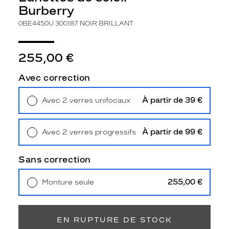
b
Burberry
e
0BE4450U 300187 NOIR BRILLANT
4
4
5
255,00 €
0
u
a
Avec correction
u
d
À partir de 39 €
Avec 2 verres unifocaux
e
Retrait en magasin
Offert
s
i
À partir de 99 €
Avec 2 verres progressifs
g
Retrait en magasin
Offert
n
p
Sans correction
a
p
255,00 €
Monture seule
i
Livraison à domicile
5,90 €
l
Retrait en magasin
Offert
l
o
EN RUPTURE DE STOCK