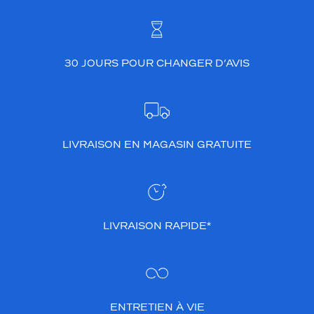
h
i
s
t
30 JOURS POUR CHANGER D’AVIS
i
q
u
é
e
i
LIVRAISON EN MAGASIN GRATUITE
d
é
a
l
e
p
LIVRAISON RAPIDE*
o
u
r
u
n
s
ENTRETIEN À VIE