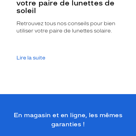
votre paire de lunettes de
a
n
soleil
t
d
Retrouvez tous nos conseils pour bien
é
utiliser votre paire de lunettes solaire.
g
a
g
e
u
Lire la suite
n
e
é
l
é
g
a
n
c
En magasin et en ligne, les mêmes
e
s
garanties !
o
p