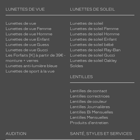
o
LUNETTES DE VUE
LUNETTES DE SOLEIL
t
è
g
Lunettes de vue
Lunettes de soleil
e
Lunettes de vue Femme
Lunettes de soleil Femme
Lunettes de vue Homme
Lunettes de soleil Homme
n
Lunettes de vue Enfant
Lunettes de soleil Enfant
t
Lunettes de vue Guess
Lunettes de soleil bébé
v
Lunettes de vue Gucci
Lunettes de soleil Ray-Ban
o
Les Forfaits [K] à partir de 39€ -
Lunettes de soleil Gucci
s
monture + verres
Lunettes de soleil Oakley
Lunettes anti-lumière bleue
Soldes
y
Lunettes de sport à la vue
e
LENTILLES
u
x
Lentilles de contact
t
Lentilles correctrices
o
Lentilles de couleur
u
Lentilles Journalières
t
Lentilles Bi Mensuelles
e
Lentilles Mensuelles
n
Produits d'entretien
c
AUDITION
SANTÉ, STYLES ET SERVICES
o