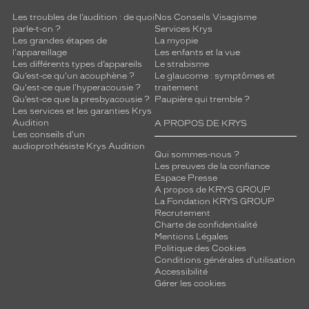
n
s
Les troubles de l’audition : de quoi
Nos Conseils Visagisme
parle-t-on ?
Services Krys
e
Les grandes étapes de
La myopie
r
l'appareillage
Les enfants et la vue
v
Les différents types d’appareils
Le strabisme
a
Qu’est-ce qu'un acouphène ?
Le glaucome : symptômes et
n
Qu'est-ce que l'hyperacousie ?
traitement
t
Qu’est-ce que la presbyacousie ?
Paupière qui tremble ?
Les services et les garanties Krys
u
Audition
A PROPOS DE KRYS
n
Les conseils d'un
e
audioprothésiste Krys Audition
n
Qui sommes-nous ?
Les preuves de la confiance
e
Espace Presse
t
A propos de KRYS GROUP
t
La Fondation KRYS GROUP
e
Recrutement
t
Charte de confidentialité
Mentions Légales
é
Politique des Cookies
v
Conditions générales d'utilisation
i
Accessibilité
s
Gérer les cookies
u
e