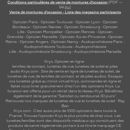
Conditions particulières de vente de montures d’occasion
[PDF —
94
Ko
]
Vente de montures d’occasion - Liste des magasins participants
Opticien Paris
-
Opticien Toulouse
-
Opticien Lyon
-
Opticien
Bordeaux
-
Opticien Nantes
-
Opticien Strasbourg
-
Opticien
Lille
-
Opticien Montpellier
-
Opticien Rennes
-
Opticien
Grenoble
-
Opticien Marseille
-
Opticien Aix-en-Provence
-
Opticien
Reims
-
Opticien Angers
-
Opticien Nancy
-
Audioprothésiste Paris
-
Audioprothésiste Toulouse
-
Audioprothésiste
Lille
-
Audioprothésiste Strasbourg
-
Audioprothésiste Marseille
Krys, Opticien en ligne :
lentilles de contact
,
lunettes de vue
,
lunettes de soleil
et
piles
audio
Krys.com : Site de vente en ligne de lunettes de soleil, de
lunettes de vue, de
lentilles de contact
, et de piles audios. Essayez
vos lunettes grâce au miroir virtuel Krys, commandez en ligne et
faites vous livrer gratuitement chez l'un des opticiens Krys. La
livraison est offerte pour un retrait dans le réseau Krys. Bénéficiez
également de la garantie "Satisfait ou remboursé 30 jours".
Retrouvez nos marques de lunettes de vue et
lunettes de soleil : Ray
Ban
Krys.com : C’est aussi plus de 1000 opticiens dans toute la
France.
Trouvez l’opticien Krys le plus proche de chez vous
. Les
lunettes/lentilles sont des dispositifs médicaux qui constituent des
produits de santé réglementés portant à ce titre le marquage CE.