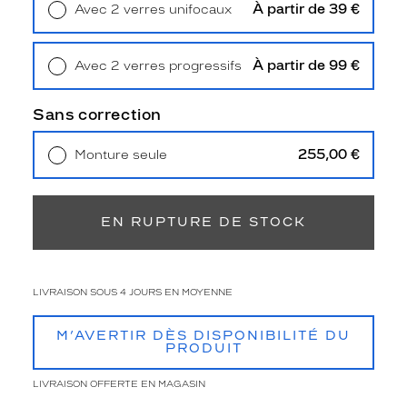
3
À partir de 39 €
Avec 2 verres unifocaux
Polarisant
Retrait en magasin
Offert
Non
À partir de 99 €
Avec 2 verres progressifs
Type
Retrait en magasin
Offert
de
Sans correction
verres
compatibles
255,00 €
Monture seule
Progressifs
Livraison à domicile
5,90 €
Unifocaux
Retrait en magasin
Offert
Type
EN RUPTURE DE STOCK
de
montage
Cerclé
LIVRAISON SOUS 4 JOURS EN MOYENNE
Taille
de
monture
M’AVERTIR DÈS DISPONIBILITÉ DU
PRODUIT
M
LIVRAISON OFFERTE EN MAGASIN
Afficher
la