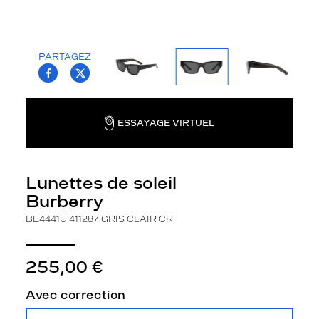
la
monture
Papillon
PARTAGEZ
Couleur
T.PROJECT.KRYS.FRONT.SHARE_FACEBOO
T.PROJECT.KRYS.FRONT.SHARE_TWI
de
la
monture
ESSAYAGE VIRTUEL
411287
Gris
Clair
Lunettes de soleil
Cr
Couleur
Burberry
du
BE4441U 411287 GRIS CLAIR CR
verre
Gris
255,00 €
Indice
de
Avec correction
protection