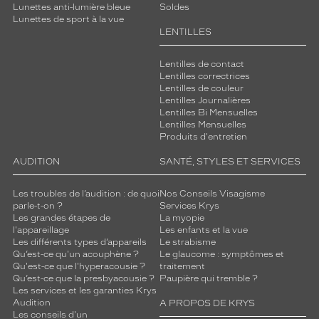
Lunettes anti-lumière bleue
Soldes
Lunettes de sport à la vue
LENTILLES
Lentilles de contact
Lentilles correctrices
Lentilles de couleur
Lentilles Journalières
Lentilles Bi Mensuelles
Lentilles Mensuelles
Produits d'entretien
AUDITION
SANTÉ, STYLES ET SERVICES
Les troubles de l’audition : de quoi
Nos Conseils Visagisme
parle-t-on ?
Services Krys
Les grandes étapes de
La myopie
l'appareillage
Les enfants et la vue
Les différents types d’appareils
Le strabisme
Qu’est-ce qu'un acouphène ?
Le glaucome : symptômes et
Qu'est-ce que l'hyperacousie ?
traitement
Qu’est-ce que la presbyacousie ?
Paupière qui tremble ?
Les services et les garanties Krys
Audition
A PROPOS DE KRYS
Les conseils d'un