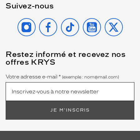
Suivez-nous
INSTAGRAM
FACEBOOK
TIKTOK
YOUTUBE
X
Restez informé et recevez nos
(Ce
champ
offres KRYS
est
Name
obligatoire)
Votre adresse e-mail
*
(exemple : nom@mail.com)
JE M'INSCRIS