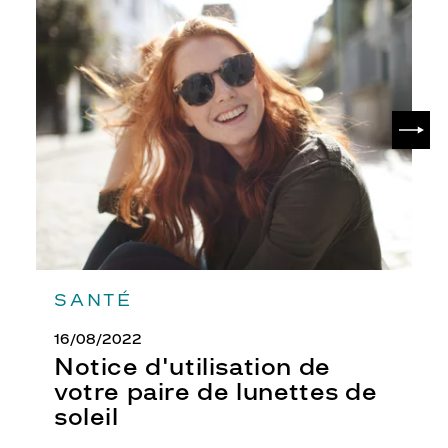
Notice
d'utilisation
de
votre
paire
de
SUIV
lunettes
de
soleil
SANTÉ
16/08/2022
Notice d'utilisation de
votre paire de lunettes de
soleil