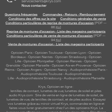
serviceclients@krys.com
Nous contacter
Questions fréquentes
Commandes - Retours - Remboursement
Conditions des offres sur le site
Conditions générales de vente
Conditions particulières de reprise de montures d’occasion
[PDF —
86
Ko
]
Reprise de montures d’occasion - Liste des magasins participants
Conditions particulières de vente de montures d’occasion
[PDF —
94
Ko
]
Vente de montures d’occasion - Liste des magasins participants
Opticien Paris
-
Opticien Toulouse
-
Opticien Lyon
-
Opticien
Bordeaux
-
Opticien Nantes
-
Opticien Strasbourg
-
Opticien
Lille
-
Opticien Montpellier
-
Opticien Rennes
-
Opticien
Grenoble
-
Opticien Marseille
-
Opticien Aix-en-Provence
-
Opticien
Reims
-
Opticien Angers
-
Opticien Nancy
-
Audioprothésiste Paris
-
Audioprothésiste Toulouse
-
Audioprothésiste
Lille
-
Audioprothésiste Strasbourg
-
Audioprothésiste Marseille
Krys, Opticien en ligne :
lentilles de contact
,
lunettes de vue
,
lunettes de soleil
et
piles
audio
Krys.com : Site de vente en ligne de lunettes de soleil, de
lunettes de vue, de
lentilles de contact
, et de piles audios. Essayez
vos lunettes grâce au miroir virtuel Krys, commandez en ligne et
faites vous livrer gratuitement chez l'un des opticiens Krys. La