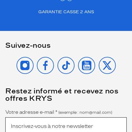
GARANTIE CASSE 2 ANS
Suivez-nous
INSTAGRAM
FACEBOOK
TIKTOK
YOUTUBE
X
Restez informé et recevez nos
(Ce
champ
offres KRYS
est
Name
obligatoire)
Votre adresse e-mail
*
(exemple : nom@mail.com)