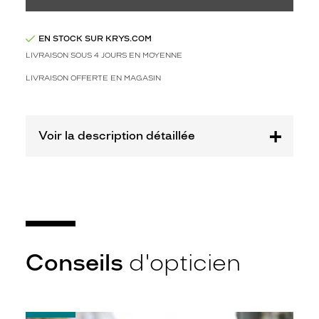
Plastique
Fournisseur
EN STOCK SUR KRYS.COM
Safilo
LIVRAISON SOUS 4 JOURS EN MOYENNE
France
LIVRAISON OFFERTE EN MAGASIN
Sarl
Marque
Carrera
Voir la description détaillée
Conseils
d'opticien
-