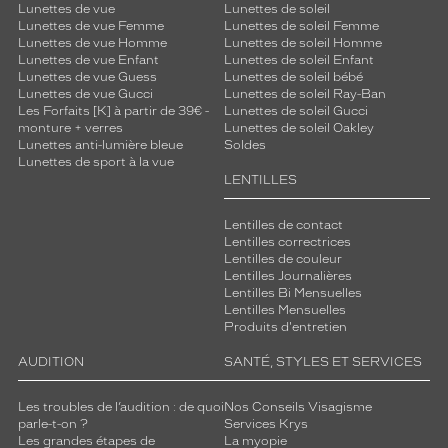
Lunettes de vue
Lunettes de soleil
Lunettes de vue Femme
Lunettes de soleil Femme
Lunettes de vue Homme
Lunettes de soleil Homme
Lunettes de vue Enfant
Lunettes de soleil Enfant
Lunettes de vue Guess
Lunettes de soleil bébé
Lunettes de vue Gucci
Lunettes de soleil Ray-Ban
Les Forfaits [K] à partir de 39€ -
Lunettes de soleil Gucci
monture + verres
Lunettes de soleil Oakley
Lunettes anti-lumière bleue
Soldes
Lunettes de sport à la vue
LENTILLES
Lentilles de contact
Lentilles correctrices
Lentilles de couleur
Lentilles Journalières
Lentilles Bi Mensuelles
Lentilles Mensuelles
Produits d'entretien
AUDITION
SANTÉ, STYLES ET SERVICES
Les troubles de l’audition : de quoi
Nos Conseils Visagisme
parle-t-on ?
Services Krys
Les grandes étapes de
La myopie