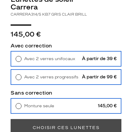
3
Carrera
Polarisant
CARRERA314/S KB7 GRIS CLAIR BRILL
Non
Type
de
145,00 €
verres
compatibles
Avec correction
Progressifs
À partir de 39 €
Avec 2 verres unifocaux
Unifocaux
Retrait en magasin
Offert
Type
de
À partir de 99 €
Avec 2 verres progressifs
montage
Retrait en magasin
Offert
Cerclé
Sans correction
Taille
de
145,00 €
Monture seule
monture
Livraison à domicile
5,90 €
Retrait en magasin
Offert
S
Matière
CHOISIR CES LUNETTES