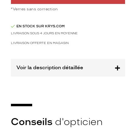
Polarisant
*Verres sans correction
Non
Type
de
EN STOCK SUR KRYS.COM
montage
LIVRAISON SOUS 4 JOURS EN MOYENNE
LIVRAISON OFFERTE EN MAGASIN
Cerclé
Taille
de
monture
Voir la description détaillée
XL
discountDetail
-20%
Afficher
la
mention
Prix
Conseils
d'opticien
web
Non