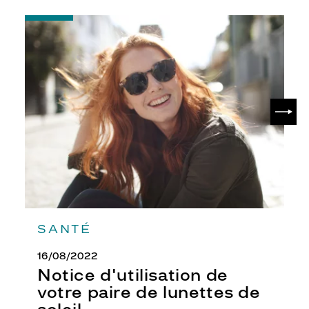
Matière
-
Notice
Métal
d'utilisation
Fournisseur
de
votre
Kering
paire
Eyewear
de
SUIV
lunettes
Marque
de
Chloé
soleil
SANTÉ
16/08/2022
Notice d'utilisation de
votre paire de lunettes de