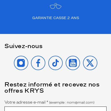
GARANTIE CASSE 2 ANS
Suivez-nous
INSTAGRAM
FACEBOOK
TIKTOK
YOUTUBE
X
Restez informé et recevez nos
(Ce
champ
offres KRYS
est
Name
obligatoire)
Votre adresse e-mail
*
(exemple : nom@mail.com)