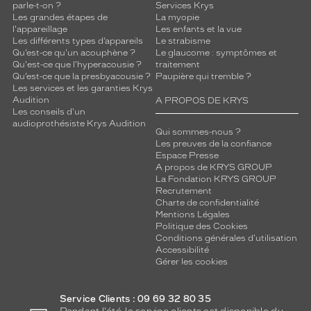
parle-t-on ?
Services Krys
Les grandes étapes de
La myopie
l'appareillage
Les enfants et la vue
Les différents types d’appareils
Le strabisme
Qu’est-ce qu'un acouphène ?
Le glaucome : symptômes et
Qu'est-ce que l'hyperacousie ?
traitement
Qu’est-ce que la presbyacousie ?
Paupière qui tremble ?
Les services et les garanties Krys
Audition
A PROPOS DE KRYS
Les conseils d'un
audioprothésiste Krys Audition
Qui sommes-nous ?
Les preuves de la confiance
Espace Presse
A propos de KRYS GROUP
La Fondation KRYS GROUP
Recrutement
Charte de confidentialité
Mentions Légales
Politique des Cookies
Conditions générales d'utilisation
Accessibilité
Gérer les cookies
Service Clients : 09 69 32 80 35