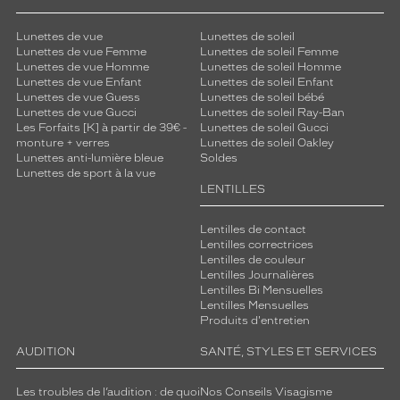
Lunettes de vue
Lunettes de soleil
Lunettes de vue Femme
Lunettes de soleil Femme
Lunettes de vue Homme
Lunettes de soleil Homme
Lunettes de vue Enfant
Lunettes de soleil Enfant
Lunettes de vue Guess
Lunettes de soleil bébé
Lunettes de vue Gucci
Lunettes de soleil Ray-Ban
Les Forfaits [K] à partir de 39€ -
Lunettes de soleil Gucci
monture + verres
Lunettes de soleil Oakley
Lunettes anti-lumière bleue
Soldes
Lunettes de sport à la vue
LENTILLES
Lentilles de contact
Lentilles correctrices
Lentilles de couleur
Lentilles Journalières
Lentilles Bi Mensuelles
Lentilles Mensuelles
Produits d'entretien
AUDITION
SANTÉ, STYLES ET SERVICES
Les troubles de l’audition : de quoi
Nos Conseils Visagisme