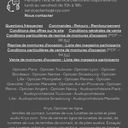
Pendant l'été, le service clients est disponible du
lundi au vendredi de 10h à 18h.
serviceclients@krys.com
Nous contacter
Questions fréquentes
Commandes - Retours - Remboursement
Conditions des offres sur le site
Conditions générales de vente
Conditions particulières de reprise de montures d’occasion
[PDF —
86
Ko
]
Reprise de montures d’occasion - Liste des magasins participants
Conditions particulières de vente de montures d’occasion
[PDF —
94
Ko
]
Vente de montures d’occasion - Liste des magasins participants
Opticien Paris
-
Opticien Toulouse
-
Opticien Lyon
-
Opticien
Bordeaux
-
Opticien Nantes
-
Opticien Strasbourg
-
Opticien
Lille
-
Opticien Montpellier
-
Opticien Rennes
-
Opticien
Grenoble
-
Opticien Marseille
-
Opticien Aix-en-Provence
-
Opticien
Reims
-
Opticien Angers
-
Opticien Nancy
-
Audioprothésiste Paris
-
Audioprothésiste Toulouse
-
Audioprothésiste
Lille
-
Audioprothésiste Strasbourg
-
Audioprothésiste Marseille
Krys, Opticien en ligne :
lentilles de contact
,
lunettes de vue
,
lunettes de soleil
et
piles
audio
Krys.com : Site de vente en ligne de lunettes de soleil, de
lunettes de vue, de
lentilles de contact
, et de piles audios. Essayez
vos lunettes grâce au miroir virtuel Krys, commandez en ligne et