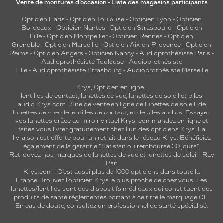
Vente de montures d’occasion - Liste des magasins participants
Opticien Paris
-
Opticien Toulouse
-
Opticien Lyon
-
Opticien
Bordeaux
-
Opticien Nantes
-
Opticien Strasbourg
-
Opticien
Lille
-
Opticien Montpellier
-
Opticien Rennes
-
Opticien
Grenoble
-
Opticien Marseille
-
Opticien Aix-en-Provence
-
Opticien
Reims
-
Opticien Angers
-
Opticien Nancy
-
Audioprothésiste Paris
-
Audioprothésiste Toulouse
-
Audioprothésiste
Lille
-
Audioprothésiste Strasbourg
-
Audioprothésiste Marseille
Krys, Opticien en ligne :
lentilles de contact
,
lunettes de vue
,
lunettes de soleil
et
piles
audio
Krys.com : Site de vente en ligne de lunettes de soleil, de
lunettes de vue, de
lentilles de contact
, et de piles audios. Essayez
vos lunettes grâce au miroir virtuel Krys, commandez en ligne et
faites vous livrer gratuitement chez l'un des opticiens Krys. La
livraison est offerte pour un retrait dans le réseau Krys. Bénéficiez
également de la garantie "Satisfait ou remboursé 30 jours".
Retrouvez nos marques de lunettes de vue et
lunettes de soleil : Ray
Ban
Krys.com : C’est aussi plus de 1000 opticiens dans toute la
France.
Trouvez l’opticien Krys le plus proche de chez vous
. Les
lunettes/lentilles sont des dispositifs médicaux qui constituent des
produits de santé réglementés portant à ce titre le marquage CE.
En cas de doute, consultez un professionnel de santé spécialisé.