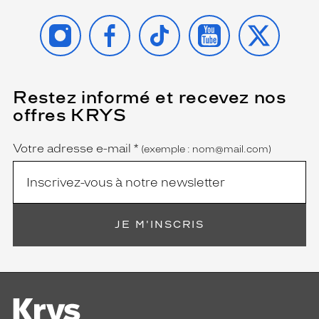
INSTAGRAM
FACEBOOK
TIKTOK
YOUTUBE
X
Restez informé et recevez nos
(Ce
champ
offres KRYS
est
Name
obligatoire)
Votre adresse e-mail
*
(exemple : nom@mail.com)
JE M'INSCRIS