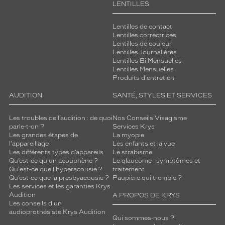
LENTILLES
Lentilles de contact
Lentilles correctrices
Lentilles de couleur
Lentilles Journalières
Lentilles Bi Mensuelles
Lentilles Mensuelles
Produits d'entretien
AUDITION
SANTÉ, STYLES ET SERVICES
Les troubles de l’audition : de quoi
Nos Conseils Visagisme
parle-t-on ?
Services Krys
Les grandes étapes de
La myopie
l'appareillage
Les enfants et la vue
Les différents types d’appareils
Le strabisme
Qu’est-ce qu'un acouphène ?
Le glaucome : symptômes et
Qu'est-ce que l'hyperacousie ?
traitement
Qu’est-ce que la presbyacousie ?
Paupière qui tremble ?
Les services et les garanties Krys
Audition
A PROPOS DE KRYS
Les conseils d'un
audioprothésiste Krys Audition
Qui sommes-nous ?