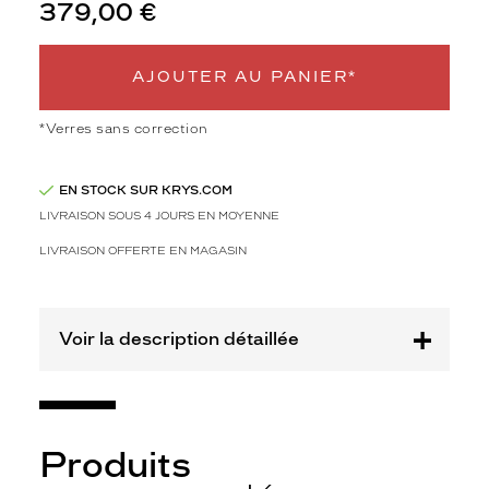
Polarisant
379,00 €
Non
Type
AJOUTER AU PANIER*
de
montage
*Verres sans correction
Cerclé
Taille
EN STOCK SUR KRYS.COM
de
LIVRAISON SOUS 4 JOURS EN MOYENNE
monture
LIVRAISON OFFERTE EN MAGASIN
XL
Matière
Métal
Voir la description détaillée
Fournisseur
Kering
Eyewear
Marque
Produits
Chloé