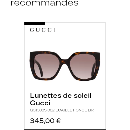
recommandés
-
GG1300S
002
ECAILLE
FONCE
BR
Lunettes de soleil
Gucci
GG1300S 002 ECAILLE FONCE BR
345,00 €