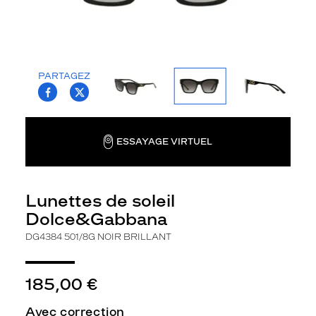
la
monture
Carré
Couleur
PARTAGEZ
de
T.PROJECT.KRYS.FRONT.SHARE_FACEBOO
T.PROJECT.KRYS.FRONT.SHARE_TWI
la
monture
501/8G
ESSAYAGE VIRTUEL
Noir
Brillant
Couleur
du
Lunettes de soleil
verre
Dolce&Gabbana
Gris
DG4384 501/8G NOIR BRILLANT
dégradé
Indice
de
185,00 €
protection
Avec correction