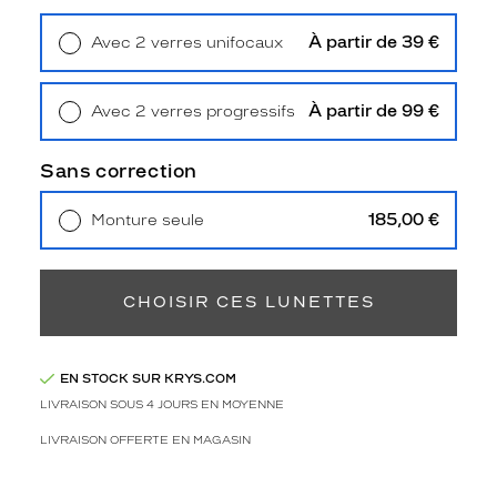
2
Polarisant
À partir de 39 €
Avec 2 verres unifocaux
Retrait en magasin
Offert
Non
Type
À partir de 99 €
Avec 2 verres progressifs
de
Retrait en magasin
Offert
verres
compatibles
Sans correction
Progressifs
185,00 €
Monture seule
Unifocaux
Livraison à domicile
5,90 €
Type
Retrait en magasin
Offert
de
montage
CHOISIR CES LUNETTES
Cerclé
Taille
EN STOCK SUR KRYS.COM
de
monture
LIVRAISON SOUS 4 JOURS EN MOYENNE
LIVRAISON OFFERTE EN MAGASIN
M
Afficher
la