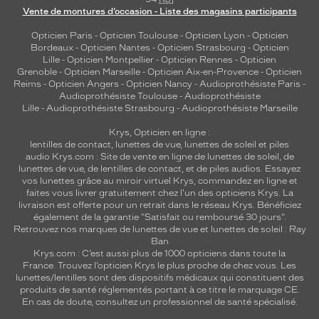
Vente de montures d’occasion - Liste des magasins participants
Opticien Paris
-
Opticien Toulouse
-
Opticien Lyon
-
Opticien
Bordeaux
-
Opticien Nantes
-
Opticien Strasbourg
-
Opticien
Lille
-
Opticien Montpellier
-
Opticien Rennes
-
Opticien
Grenoble
-
Opticien Marseille
-
Opticien Aix-en-Provence
-
Opticien
Reims
-
Opticien Angers
-
Opticien Nancy
-
Audioprothésiste Paris
-
Audioprothésiste Toulouse
-
Audioprothésiste
Lille
-
Audioprothésiste Strasbourg
-
Audioprothésiste Marseille
Krys, Opticien en ligne :
lentilles de contact
,
lunettes de vue
,
lunettes de soleil
et
piles
audio
Krys.com : Site de vente en ligne de lunettes de soleil, de
lunettes de vue, de
lentilles de contact
, et de piles audios. Essayez
vos lunettes grâce au miroir virtuel Krys, commandez en ligne et
faites vous livrer gratuitement chez l'un des opticiens Krys. La
livraison est offerte pour un retrait dans le réseau Krys. Bénéficiez
également de la garantie "Satisfait ou remboursé 30 jours".
Retrouvez nos marques de lunettes de vue et
lunettes de soleil : Ray
Ban
Krys.com : C’est aussi plus de 1000 opticiens dans toute la
France.
Trouvez l’opticien Krys le plus proche de chez vous
. Les
lunettes/lentilles sont des dispositifs médicaux qui constituent des
produits de santé réglementés portant à ce titre le marquage CE.
En cas de doute, consultez un professionnel de santé spécialisé.