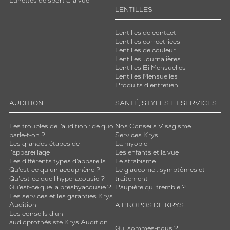
Lunettes de sport à la vue
LENTILLES
Lentilles de contact
Lentilles correctrices
Lentilles de couleur
Lentilles Journalières
Lentilles Bi Mensuelles
Lentilles Mensuelles
Produits d'entretien
AUDITION
SANTÉ, STYLES ET SERVICES
Les troubles de l’audition : de quoi
Nos Conseils Visagisme
parle-t-on ?
Services Krys
Les grandes étapes de
La myopie
l'appareillage
Les enfants et la vue
Les différents types d’appareils
Le strabisme
Qu’est-ce qu'un acouphène ?
Le glaucome : symptômes et
Qu'est-ce que l'hyperacousie ?
traitement
Qu’est-ce que la presbyacousie ?
Paupière qui tremble ?
Les services et les garanties Krys
Audition
A PROPOS DE KRYS
Les conseils d'un
audioprothésiste Krys Audition
Qui sommes-nous ?