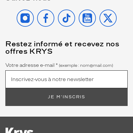
INSTAGRAM
FACEBOOK
TIKTOK
YOUTUBE
X
Restez informé et recevez nos
(Ce
champ
offres KRYS
est
Name
obligatoire)
Votre adresse e-mail
*
(exemple : nom@mail.com)
JE M'INSCRIS