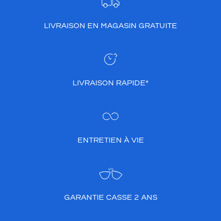
m
p
LIVRAISON EN MAGASIN GRATUITE
r
i
m
é
i
n
LIVRAISON RAPIDE*
t
é
g
r
a
n
ENTRETIEN À VIE
t
l
e
s
m
o
GARANTIE CASSE 2 ANS
t
i