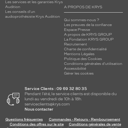
c
Les services et les garanties Krys
t
Audition
A PROPOS DE KRYS
Les conseils d'un
i
audioprothésiste Krys Audition
o
Qui sommes-nous ?
n
Les preuves de la confiance
s
Espace Presse
A propos de KRYS GROUP
o
La Fondation KRYS GROUP
l
Recrutement
a
Charte de confidentialité
i
Mentions Légales
r
Politique des Cookies
Conditions générales d'utilisation
e
Accessibilité
é
Gérer les cookies
l
é
g
Service Clients : 09 69 32 80 35
a
Pendant l'été, le service clients est disponible du
n
lundi au vendredi de 10h à 18h.
t
serviceclients@krys.com
Nous contacter
e
t
Questions fréquentes
Commandes - Retours - Remboursement
o
Conditions des offres sur le site
Conditions générales de vente
u