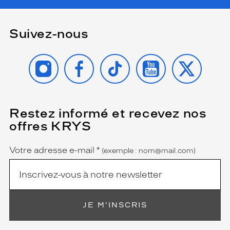
f
s
i
Suivez-nous
c
o
n
INSTAGRAM
FACEBOOK
TIKTOK
YOUTUBE
X
i
q
u
e
s
Restez informé et recevez nos
(Ce
d
champ
offres KRYS
est
Name
e
obligatoire)
l
a
Votre adresse e-mail
*
(exemple : nom@mail.com)
m
a
i
s
o
JE M'INSCRIS
n
i