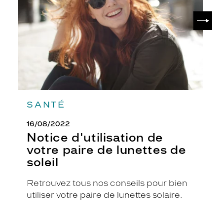
paire
c
de
SUIV
e
lunettes
r
de
soleil
c
l
é
e
e
n
a
SANTÉ
c
é
16/08/2022
t
Notice d'utilisation de
a
t
votre paire de lunettes de
e
soleil
s
e
Retrouvez tous nos conseils pour bien
d
i
utiliser votre paire de lunettes solaire.
s
t