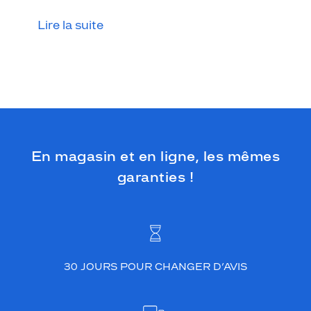
i
n
Lire la suite
g
u
e
p
a
r
s
o
n
En magasin et en ligne, les mêmes
c
o
garanties !
l
o
r
i
s
n
30 JOURS POUR CHANGER D’AVIS
o
i
r
i