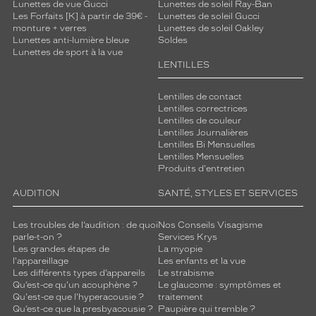
Lunettes de vue Gucci
Lunettes de soleil Ray-Ban
é
Les Forfaits [K] à partir de 39€ -
Lunettes de soleil Gucci
g
monture + verres
Lunettes de soleil Oakley
r
Lunettes anti-lumière bleue
Soldes
a
Lunettes de sport à la vue
d
LENTILLES
é
s
Lentilles de contact
o
Lentilles correctrices
Lentilles de couleur
f
Lentilles Journalières
f
Lentilles Bi Mensuelles
r
Lentilles Mensuelles
e
Produits d'entretien
n
t
AUDITION
SANTÉ, STYLES ET SERVICES
u
n
Les troubles de l’audition : de quoi
Nos Conseils Visagisme
e
parle-t-on ?
Services Krys
p
Les grandes étapes de
La myopie
l'appareillage
Les enfants et la vue
r
Les différents types d’appareils
Le strabisme
o
Qu’est-ce qu'un acouphène ?
Le glaucome : symptômes et
t
Qu'est-ce que l'hyperacousie ?
traitement
e
Qu’est-ce que la presbyacousie ?
Paupière qui tremble ?