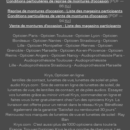
Conditions particulières de reprise de montures d’occasion
[PDF —
t
86
Ko
]
e
Reprise de montures d’occasion - Liste des magasins participants
Conditions particulières de vente de montures d’occasion
[PDF —
n
94
Ko
]
g
Vente de montures d’occasion - Liste des magasins participants
a
r
Opticien Paris
-
Opticien Toulouse
-
Opticien Lyon
-
Opticien
a
Bordeaux
-
Opticien Nantes
-
Opticien Strasbourg
-
Opticien
n
Lille
-
Opticien Montpellier
-
Opticien Rennes
-
Opticien
Grenoble
-
Opticien Marseille
-
Opticien Aix-en-Provence
-
Opticien
t
Reims
-
Opticien Angers
-
Opticien Nancy
-
Audioprothésiste Paris
-
i
Audioprothésiste Toulouse
-
Audioprothésiste
s
Lille
-
Audioprothésiste Strasbourg
-
Audioprothésiste Marseille
s
a
Krys, Opticien en ligne :
n
lentilles de contact
,
lunettes de vue
,
lunettes de soleil
et
piles
audio
Krys.com : Site de vente en ligne de lunettes de soleil, de
t
lunettes de vue, de
lentilles de contact
, et de piles audios. Essayez
u
vos lunettes grâce au miroir virtuel Krys, commandez en ligne et
n
faites vous livrer gratuitement chez l'un des opticiens Krys. La
e
livraison est offerte pour un retrait dans le réseau Krys. Bénéficiez
v
également de la garantie "Satisfait ou remboursé 30 jours".
Retrouvez nos marques de lunettes de vue et
lunettes de soleil : Ray
i
Ban
s
Krys.com : C’est aussi plus de 1000 opticiens dans toute la
i
France.
Trouvez l’opticien Krys le plus proche de chez vous
. Les