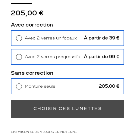
4
4
205,00 €
3
8
Avec correction
p
o
À partir de 39 €
Avec 2 verres unifocaux
u
Retrait en magasin
Offert
r
f
À partir de 99 €
Avec 2 verres progressifs
e
Retrait en magasin
Offert
m
m
Sans correction
e
.
205,00 €
Monture seule
C
Livraison à domicile
5,90 €
e
Retrait en magasin
Offert
t
t
CHOISIR CES LUNETTES
e
m
o
n
LIVRAISON SOUS 4 JOURS EN MOYENNE