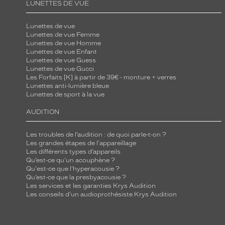
LUNETTES DE VUE
u
n
Lunettes de vue
e
Lunettes de vue Femme
Lunettes de vue Homme
c
Lunettes de vue Enfant
o
Lunettes de vue Guess
Lunettes de vue Gucci
u
Les Forfaits [K] à partir de 39€ - monture + verres
l
Lunettes anti-lumière bleue
e
Lunettes de sport à la vue
u
AUDITION
r
g
Les troubles de l’audition : de quoi parle-t-on ?
r
Les grandes étapes de l'appareillage
Les différents types d’appareils
i
Qu’est-ce qu'un acouphène ?
s
Qu'est-ce que l'hyperacousie ?
Qu’est-ce que la presbyacousie ?
f
Les services et les garanties Krys Audition
o
Les conseils d'un audioprothésiste Krys Audition
n
c