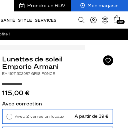
Prendre un RDV
Mon magasin
Mon
Afficher
SANTÉ
STYLE
SERVICES
vide
panie
la
recherche
fite !
Lunettes de soleil
Ajouter
à
Emporio Armani
ma
EA4197 502987 GRIS FONCE
liste
d’envies
115,00 €
Avec correction
ivant
À partir de 39 €
Avec 2 verres unifocaux
Retrait en magasin
Offert