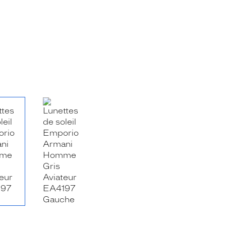
RE_FACEBOOK_TITLE
.SHARE_TWITTER_TITLE