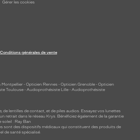
Gérer les cookies
Conditions générales de vente
 Montpellier
-
Opticien Rennes
-
Opticien Grenoble
-
Opticien
ste Toulouse
-
Audioprothésiste Lille
-
Audioprothésiste
e, de
lentilles de contact
, et de piles audios. Essayez vos lunettes
 un retrait dans le réseau Krys. Bénéficiez également de la garantie
e soleil : Ray Ban
lles sont des dispositifs médicaux qui constituent des produits de
l de santé spécialisé.