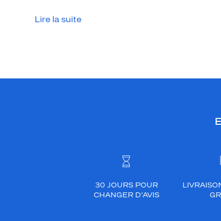
s
o
Lire la suite
l
e
i
l
e
n
a
c
E
é
t
a
t
e
,
30 JOURS POUR
LIVRAISO
d
CHANGER D’AVIS
GR
e
f