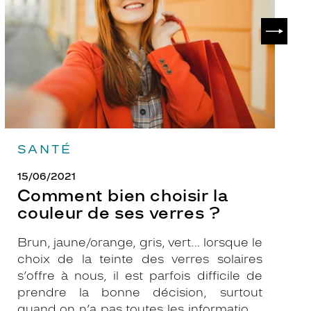
couleur
p
de
?
SUIVAN
ses
verres
?
SANTÉ
15/06/2021
Comment bien choisir la
couleur de ses verres ?
Brun, jaune/orange, gris, vert… lorsque le
choix de la teinte des verres solaires
s’offre à nous, il est parfois difficile de
prendre la bonne décision, surtout
quand on n’a pas toutes les informations