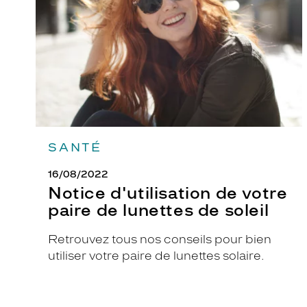
paire
de
m
lunettes
m
de
e
soleil
s
.
C
e
s
l
SANTÉ
u
16/08/2022
n
Notice d'utilisation de votre
e
paire de lunettes de soleil
t
t
Retrouvez tous nos conseils pour bien
e
utiliser votre paire de lunettes solaire.
s
d
e