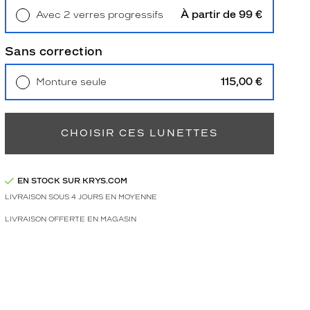
À partir de 99 €
Avec 2 verres progressifs
Retrait en magasin
Offert
Sans correction
115,00 €
Monture seule
Livraison à domicile
5,90 €
Retrait en magasin
Offert
CHOISIR CES LUNETTES
EN STOCK SUR KRYS.COM
LIVRAISON SOUS 4 JOURS EN MOYENNE
LIVRAISON OFFERTE EN MAGASIN