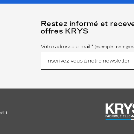
(Ce
Restez informé et recev
champ
offres KRYS
est
Name
obligatoire)
Votre adresse e-mail
*
(exemple : nom@ma
ien