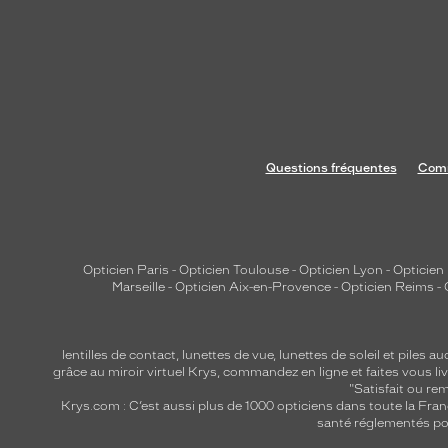
é
a
u
x
f
i
n
Questions fréquentes
Comm
i
t
i
o
n
Opticien Paris
-
Opticien Toulouse
-
Opticien Lyon
-
Opticien
Marseille
-
Opticien Aix-en-Provence
-
Opticien Reims
-
s
c
r
lentilles de contact
,
lunettes de vue
,
lunettes de soleil
et
piles au
i
grâce au miroir virtuel Krys, commandez en ligne et faites vous liv
s
"Satisfait ou r
Krys.com : C’est aussi plus de 1000 opticiens dans toute la Fra
t
santé réglementés por
a