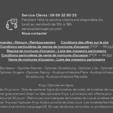
Service Clients : 09 69 32 80 35
Pendant l'été, le service clients est disponible du
lundi au vendredi de 10h à 18h.
serviceclients@krys.com
Nous contacter
andes - Retours - Remboursement
Conditions des offres sur le site
Conditions particulières de reprise de montures d’occasion
[PDF — 86
Ko
]
Reprise de montures d’occasion - Liste des magasins participants
Conditions particulières de vente de montures d’occasion
[PDF — 94
Ko
]
Vente de montures d’occasion - Liste des magasins participants
 Bordeaux
-
Opticien Nantes
-
Opticien Strasbourg
-
Opticien Lille
-
Opticien
Opticien Angers
-
Opticien Nancy
-
Audioprothésiste Paris
-
Audioprothési
Strasbourg
-
Audioprothésiste Marseille
Krys, Opticien en ligne :
dio
Krys.com : Site de vente en ligne de lunettes de soleil, de lunettes de vu
rer gratuitement chez l'un des opticiens Krys. La livraison est offerte pour
emboursé 30 jours". Retrouvez nos marques de lunettes de vue et
lunettes d
nce.
Trouvez l’opticien Krys le plus proche de chez vous
. Les lunettes/lenti
tant à ce titre le marquage CE. En cas de doute, consultez un professionne