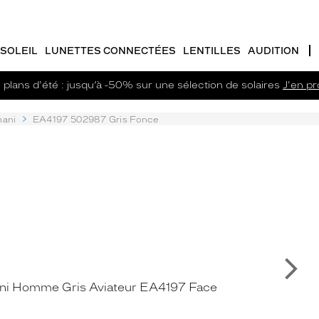
SOLEIL
LUNETTES CONNECTÉES
LENTILLES
AUDITION
plans d'été : jusqu’à -50% sur une sélection de solaires
J'en pro
ani
EA4197 502987 Gris Fonce
Su