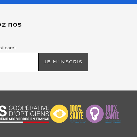
ez nos
il.com)
JE M'INSCRIS