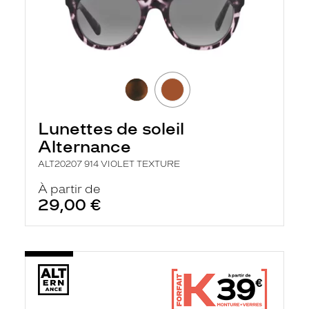
i
l
t
r
e
l
a
n
c
e
a
Lunettes de soleil
u
t
Alternance
o
ALT20207 914 VIOLET TEXTURE
m
a
À partir de
t
i
29,00 €
q
u
e
m
e
n
t
l
a