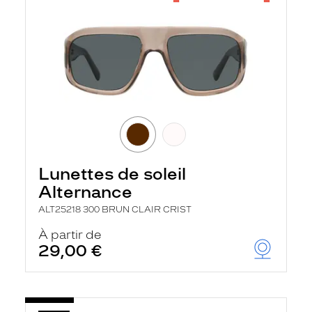
r
e
c
h
e
r
c
h
e
e
t
r
e
c
Lunettes de soleil
h
a
Alternance
r
g
ALT25218 300 BRUN CLAIR CRIST
e
À partir de
l
a
29,00 €
p
a
g
e