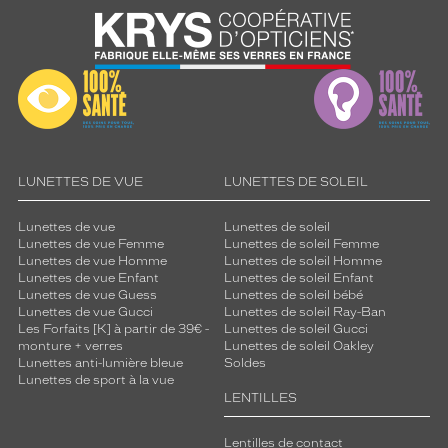
t
e
n
u
e
.
C
o
n
ç
LUNETTES DE VUE
LUNETTES DE SOLEIL
u
e
Lunettes de vue
Lunettes de soleil
p
Lunettes de vue Femme
Lunettes de soleil Femme
o
Lunettes de vue Homme
Lunettes de soleil Homme
Lunettes de vue Enfant
Lunettes de soleil Enfant
u
Lunettes de vue Guess
Lunettes de soleil bébé
r
Lunettes de vue Gucci
Lunettes de soleil Ray-Ban
u
Les Forfaits [K] à partir de 39€ -
Lunettes de soleil Gucci
n
monture + verres
Lunettes de soleil Oakley
c
Lunettes anti-lumière bleue
Soldes
o
Lunettes de sport à la vue
LENTILLES
n
f
o
Lentilles de contact