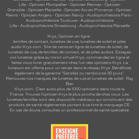
Lille
-
Opticien Montpellier
-
Opticien Rennes
-
Opticien
s
Grenoble
-
Opticien Marseille
-
Opticien Aix-en-Provence
-
Opticien
p
Reims
-
Opticien Angers
-
Opticien Nancy
-
Audioprothésiste Paris
-
e
Audioprothésiste Toulouse
-
Audioprothésiste
n
Lille
-
Audioprothésiste Strasbourg
-
Audioprothésiste Marseille
s
a
Krys, Opticien en ligne :
lentilles de contact
,
lunettes de vue
,
lunettes de soleil
et
piles
b
audio
Krys.com : Site de vente en ligne de lunettes de soleil, de
l
lunettes de vue, de
lentilles de contact
, et de piles audios. Essayez
e
vos lunettes grâce au miroir virtuel Krys, commandez en ligne et
d
faites vous livrer gratuitement chez l'un des opticiens Krys. La
e
livraison est offerte pour un retrait dans le réseau Krys. Bénéficiez
s
également de la garantie "Satisfait ou remboursé 30 jours".
Retrouvez nos marques de lunettes de vue et
lunettes de soleil : Ray
r
Ban
e
Krys.com : C’est aussi plus de 1000 opticiens dans toute la
g
France.
Trouvez l’opticien Krys le plus proche de chez vous
. Les
a
lunettes/lentilles sont des dispositifs médicaux qui constituent des
r
produits de santé réglementés portant à ce titre le marquage CE.
En cas de doute, consultez un professionnel de santé spécialisé.
d
s
a
f
f