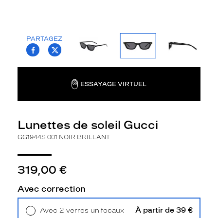
r
f
e
m
PARTAGEZ
T.PROJECT.KRYS.FRONT.SHARE_FACEBOO
T.PROJECT.KRYS.FRONT.SHARE_TWI
m
e
r
e
ESSAYAGE VIRTUEL
v
i
s
i
Lunettes de soleil Gucci
t
e
GG1944S 001 NOIR BRILLANT
n
t
l
319,00 €
e
s
Avec correction
t
y
À partir de 39 €
Avec 2 verres unifocaux
l