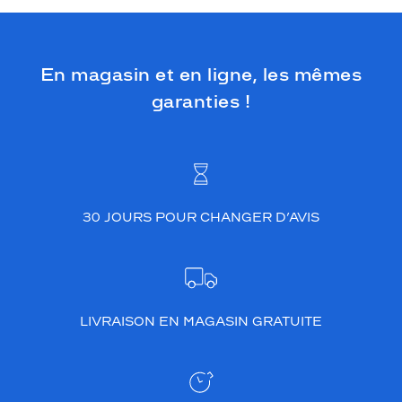
u
c
c
i
En magasin et en ligne, les mêmes
a
p
garanties !
p
o
r
t
e
u
30 JOURS POUR CHANGER D’AVIS
n
e
t
o
u
c
LIVRAISON EN MAGASIN GRATUITE
h
e
d
'
é