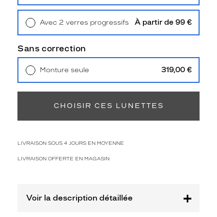
Retrait en magasin
Offert
e
p
À partir de 99 €
Avec 2 verres progressifs
a
Retrait en magasin
Offert
p
i
Sans correction
l
l
319,00 €
Monture seule
o
Livraison à domicile
5,90 €
n
Retrait en magasin
Offert
a
v
CHOISIR CES LUNETTES
e
c
u
n
LIVRAISON SOUS 4 JOURS EN MOYENNE
e
m
LIVRAISON OFFERTE EN MAGASIN
o
n
t
Voir la description détaillée
u
r