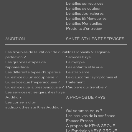
r
Lentilles correctrices
Lentilles de couleur
t
Lentilles Journalières
d
Lentilles Bi Mensuelles
u
Lentilles Mensuelles
r
Produits d'entretien
a
b
AUDITION
SANTÉ, STYLES ET SERVICES
l
e
Les troubles de l’audition : de quoi
Nos Conseils Visagisme
,
parle-t-on ?
Services Krys
Les grandes étapes de
La myopie
c
l'appareillage
Les enfants et la vue
e
Les différents types d’appareils
Le strabisme
t
Qu’est-ce qu'un acouphène ?
Le glaucome : symptômes et
t
Qu'est-ce que l'hyperacousie ?
traitement
e
Qu’est-ce que la presbyacousie ?
Paupière qui tremble ?
p
Les services et les garanties Krys
Audition
A PROPOS DE KRYS
a
Les conseils d'un
i
audioprothésiste Krys Audition
r
Qui sommes-nous ?
e
Les preuves de la confiance
Espace Presse
d
A propos de KRYS GROUP
e
La Fondation KRYS GROUP