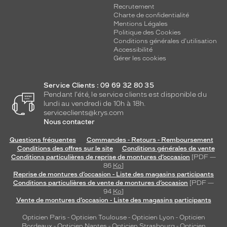
l
Recrutement
u
Charte de confidentialité
n
Mentions Légales
e
Politique des Cookies
Conditions générales d'utilisation
t
Accessibilité
t
Gérer les cookies
e
s
e
Service Clients : 09 69 32 80 35
s
Pendant l'été, le service clients est disponible du
t
lundi au vendredi de 10h à 18h.
serviceclients@krys.com
l
Nous contacter
'
a
Questions fréquentes
Commandes - Retours - Remboursement
l
Conditions des offres sur le site
Conditions générales de vente
l
Conditions particulières de reprise de montures d’occasion
[PDF —
i
86
Ko
]
é
Reprise de montures d’occasion - Liste des magasins participants
Conditions particulières de vente de montures d’occasion
[PDF —
e
94
Ko
]
i
Vente de montures d’occasion - Liste des magasins participants
n
d
Opticien Paris
-
Opticien Toulouse
-
Opticien Lyon
-
Opticien
i
Bordeaux
-
Opticien Nantes
-
Opticien Strasbourg
-
Opticien