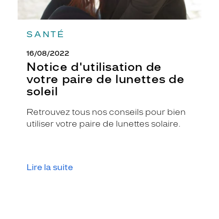
i
l
l
SANTÉ
a
n
16/08/2022
t
Notice d'utilisation de
.
C
votre paire de lunettes de
e
soleil
t
t
Retrouvez tous nos conseils pour bien
e
utiliser votre paire de lunettes solaire.
r
é
f
é
r
Lire la suite
e
n
c
e
G