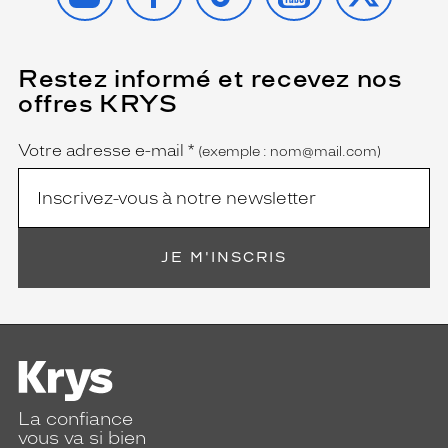
u
e
e
t
Restez informé et recevez nos
(Ce
champ
d
offres KRYS
est
Name
e
obligatoire)
c
a
Votre adresse e-mail
*
(exemple : nom@mail.com)
r
a
c
t
è
JE M'INSCRIS
r
e
à
c
h
a
q
u
La confiance
e
vous va si bien