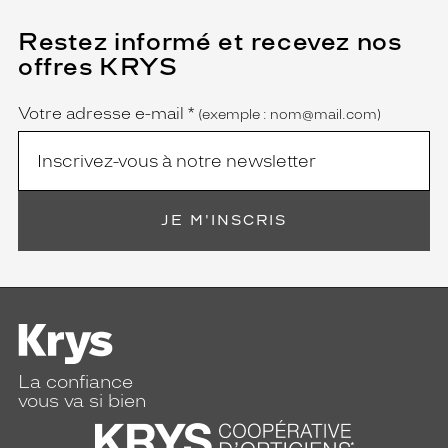
o
k
Restez informé et recevez nos
(Ce
g
champ
offres KRYS
est
Name
l
obligatoire)
a
m
Votre adresse e-mail
*
(exemple : nom@mail.com)
o
u
r
e
t
JE M'INSCRIS
m
y
s
t
é
r
i
e
La confiance
u
vous va si bien
x
,