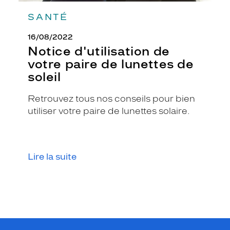
t
SANTÉ
e
n
16/08/2022
o
i
Notice d'utilisation de
r
votre paire de lunettes de
b
soleil
r
i
Retrouvez tous nos conseils pour bien
l
l
utiliser votre paire de lunettes solaire.
a
n
t
.
Lire la suite
D
o
t
é
e
d
e