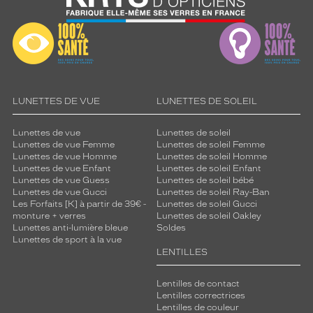
s
i
g
n
a
t
u
r
LUNETTES DE VUE
LUNETTES DE SOLEIL
e
d
Lunettes de vue
Lunettes de soleil
u
Lunettes de vue Femme
Lunettes de soleil Femme
l
Lunettes de vue Homme
Lunettes de soleil Homme
u
Lunettes de vue Enfant
Lunettes de soleil Enfant
Lunettes de vue Guess
Lunettes de soleil bébé
x
Lunettes de vue Gucci
Lunettes de soleil Ray-Ban
e
Les Forfaits [K] à partir de 39€ -
Lunettes de soleil Gucci
d
monture + verres
Lunettes de soleil Oakley
e
Lunettes anti-lumière bleue
Soldes
l
Lunettes de sport à la vue
a
LENTILLES
m
a
Lentilles de contact
i
Lentilles correctrices
s
Lentilles de couleur