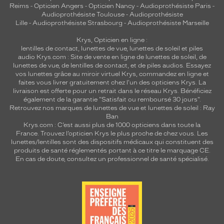
Reims
-
Opticien Angers
-
Opticien Nancy
-
Audioprothésiste Paris
-
e
Audioprothésiste Toulouse
-
Audioprothésiste
e
Lille
-
Audioprothésiste Strasbourg
-
Audioprothésiste Marseille
f
f
Krys, Opticien en ligne :
i
lentilles de contact
,
lunettes de vue
,
lunettes de soleil
et
piles
audio
Krys.com : Site de vente en ligne de lunettes de soleil, de
c
lunettes de vue, de
lentilles de contact
, et de piles audios. Essayez
a
vos lunettes grâce au miroir virtuel Krys, commandez en ligne et
c
faites vous livrer gratuitement chez l'un des opticiens Krys. La
e
livraison est offerte pour un retrait dans le réseau Krys. Bénéficiez
t
également de la garantie "Satisfait ou remboursé 30 jours".
o
Retrouvez nos marques de lunettes de vue et
lunettes de soleil : Ray
Ban
u
Krys.com : C’est aussi plus de 1000 opticiens dans toute la
t
France.
Trouvez l’opticien Krys le plus proche de chez vous
. Les
e
lunettes/lentilles sont des dispositifs médicaux qui constituent des
n
produits de santé réglementés portant à ce titre le marquage CE.
s
En cas de doute, consultez un professionnel de santé spécialisé.
u
b
l
i
m
a