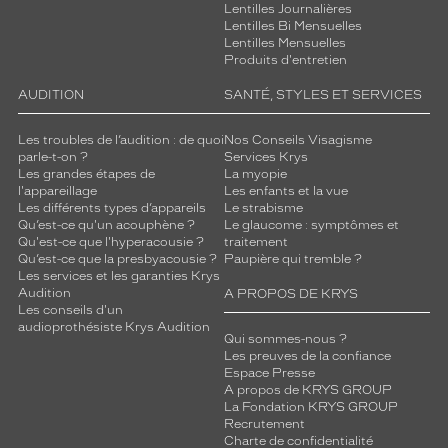
Lentilles Journalières
o
Lentilles Bi Mensuelles
n
Lentilles Mensuelles
i
Produits d'entretien
t
a
AUDITION
SANTÉ, STYLES ET SERVICES
l
i
Les troubles de l’audition : de quoi
Nos Conseils Visagisme
e
parle-t-on ?
Services Krys
n
Les grandes étapes de
La myopie
l'appareillage
Les enfants et la vue
n
Les différents types d’appareils
Le strabisme
e
Qu’est-ce qu'un acouphène ?
Le glaucome : symptômes et
.
Qu'est-ce que l'hyperacousie ?
traitement
C
Qu’est-ce que la presbyacousie ?
Paupière qui tremble ?
e
Les services et les garanties Krys
m
Audition
A PROPOS DE KRYS
Les conseils d'un
o
audioprothésiste Krys Audition
d
Qui sommes-nous ?
è
Les preuves de la confiance
l
Espace Presse
A propos de KRYS GROUP
e
La Fondation KRYS GROUP
a
Recrutement
s
Charte de confidentialité