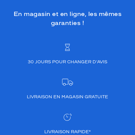
v
e
En magasin et en ligne, les mêmes
r
r
garanties !
e
s
p
r
o
t
e
30 JOURS POUR CHANGER D’AVIS
c
t
e
u
r
LIVRAISON EN MAGASIN GRATUITE
s
,
l
a
r
é
LIVRAISON RAPIDE*
f