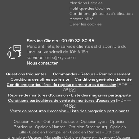
s
Mentions Légales
u
Politique des Cookies
r
Conditions générales d'utilisation
Accessibilité
e
Gérer les cookies
u
n
e
Service Clients : 09 69 32 80 35
p
Pendant l'été, le service clients est disponible du
r
lundi au vendredi de 10h à 18h.
o
serviceclients@krys.com
Nous contacter
t
e
Questions fréquentes
Commandes - Retours - Remboursement
c
Conditions des offres sur le site
Conditions générales de vente
t
Conditions particulières de reprise de montures d’occasion
[PDF —
i
86
Ko
]
o
Reprise de montures d’occasion - Liste des magasins participants
n
Conditions particulières de vente de montures d’occasion
[PDF —
94
Ko
]
s
Vente de montures d’occasion - Liste des magasins participants
o
l
Opticien Paris
-
Opticien Toulouse
-
Opticien Lyon
-
Opticien
a
Bordeaux
-
Opticien Nantes
-
Opticien Strasbourg
-
Opticien
i
Lille
-
Opticien Montpellier
-
Opticien Rennes
-
Opticien
Grenoble
-
Opticien Marseille
-
Opticien Aix-en-Provence
-
Opticien
r