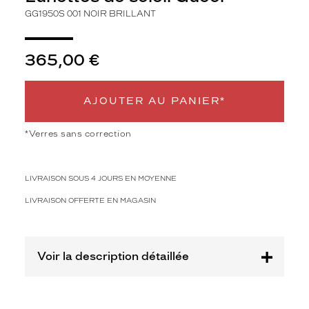
s
GG1950S 001 NOIR BRILLANT
e
n
t
365,00 €
e
n
t
AJOUTER AU PANIER*
u
n
e
*Verres sans correction
f
o
r
LIVRAISON SOUS 4 JOURS EN MOYENNE
m
e
LIVRAISON OFFERTE EN MAGASIN
p
a
p
i
Voir la description détaillée
l
l
o